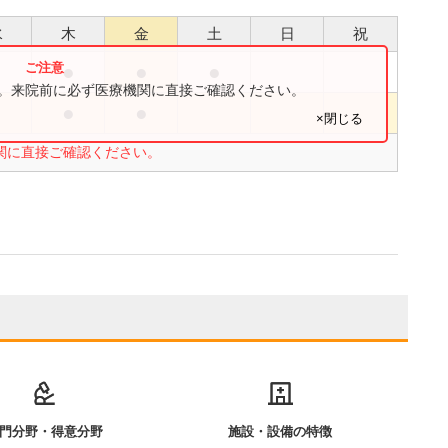
水
木
金
土
日
祝
●
●
●
す。来院前に必ず医療機関に直接ご確認ください。
●
●
●
×閉じる
関に直接ご確認ください。
門分野・得意分野
施設・設備の特徴