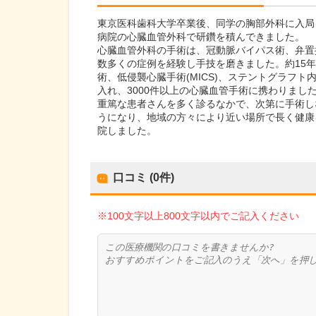
東京医科歯科大学卒業後、同学の胸部外科に入局
病院の心臓血管外科で研鑽を積んできました。
心臓血管外科の手術は、冠動脈バイパス術、弁置
数多くの症例を経験し手技を磨きました。約15
術、低侵襲心臓手術(MICS)、ステントグラフ
入れ、3000件以上の心臓血管手術に携わりまし
重篤な患者さんを多く診るなかで、次第に手術し
うになり、地域の方々により近い場所で長く健康を
院しました。
口コミ (0件)
※100文字以上800文字以内でご記入ください