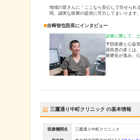
地域の皆さんに「ここなら安心して任せられ
同、誠実な医療の提供に尽力してまいります
吉﨑智也
院長
にインタビュー
診療に際して、
予防医療と心血
器疾患の多くは
脈硬化が進み、
三鷹通り中町クリニック
の基本情報
医療機関名
三鷹通り中町クリニック