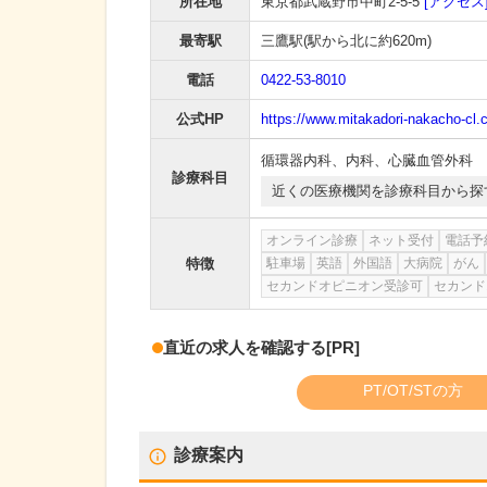
所在地
東京都武蔵野市中町2-5-5
[アクセス
最寄駅
三鷹駅
(駅から
北に約620m
)
電話
0422-53-8010
公式HP
https://www.mitakadori-nakacho-cl.
循環器内科
、
内科
、
心臓血管外科
診療科目
近くの医療機関を診療科目から探
オンライン診療
ネット受付
電話予
特徴
駐車場
英語
外国語
大病院
がん
セカンドオピニオン受診可
セカンド
直近の求人を確認する
[PR]
PT/OT/STの方
診療案内