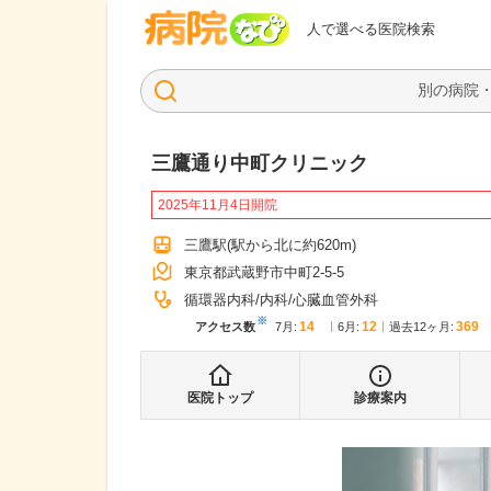
病院なび
人で選べる医院検索
三鷹通り中町クリニック
2025年11月4日開院
三鷹駅
(駅から
北に約620m
)
東京都武蔵野市中町2-5-5
循環器内科
内科
心臓血管外科
※
14
12
369
アクセス数
7月
:
6月
:
過去12ヶ月:
医院トップ
診療案内