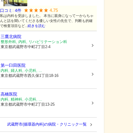
4.75
口コミ:
4
件
私は内科を受診しました。 本当に親身になって一からちゃ
んと話を聞いてくださる優しい女性の先生で、判断も的確
で検査項目など...
続きを読む
三鷹北病院
整形外科, 内科, リハビリテーション科
東京都武蔵野市
中町2丁目2-4
第一臼田医院
内科, 婦人科, 小児科, ...
東京都武蔵野市
西久保1丁目18-16
高橋医院
内科, 精神科, 小児科, ...
東京都武蔵野市
中町2丁目13-25
武蔵野市(循環器内科)の病院・クリニック一覧