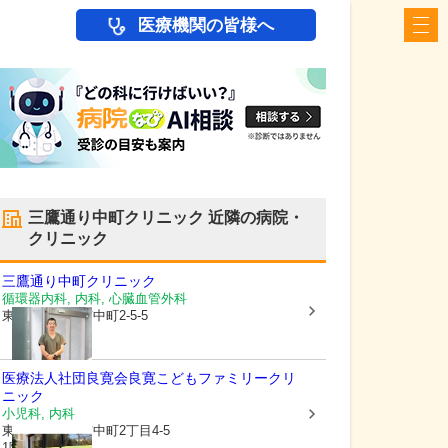
医療機関の皆様へ
三鷹通り中町クリニック
近隣の病院・
クリニック
三鷹通り中町クリニック
循環器内科, 内科, 心臓血管外科
東京都武蔵野市
中町2-5-5
医療法人社団良寛会
良寛こどもファミリークリ
ニック
小児科, 内科
東京都武蔵野市
中町2丁目4-5
1階