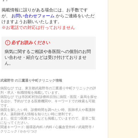
掲載情報に誤りがある場合には、お手数です
が、
お問い合わせフォーム
からご連絡をいただ
けますようお願いいたします。
※お電話での対応は行っておりません
必ずお読みください
病気に関するご相談や各医院への個別のお問
い合わせ・紹介などは受け付けておりませ
ん。
武蔵野市
の
三鷹通り中町クリニック
情報
病院なび では、
東京都
武蔵野市
の
三鷹通り中町クリニック
の
評
判・求人・転職
情報を掲載しています。
病院なび では市区町村別/診療科目別に病院・医院・薬局を探せ
るほか、予約ができる医療機関や、キーワードでの検索も可能
です。
病院を探したい時、診療時間を調べたい時、医師求人や看護師
求人、薬剤師求人情報を知りたい時に便利です。
また、役立つ医療コラムなども掲載していますので、是非ご覧
になってください。
関連キーワード:
循環器内科 / 内科 / 心臓血管外科 / 武蔵野市 /
クリニック / かかりつけ