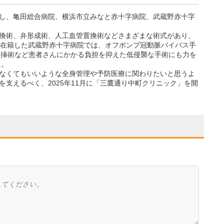
し、亀田総合病院、横浜市立みなと赤十字病院、武蔵野赤十字
換術、弁形成術、人工血管置換術などさまざまな術式があり、
年在籍した武蔵野赤十字病院では、オフポンプ冠動脈バイパス手
ト内挿術など患者さんにかかる負担を抑えた低侵襲な手術にも力を
た。
なくてもいいような全身管理や予防医療に関わりたいと思うよ
支えるべく、2025年11月に「三鷹通り中町クリニック」を開