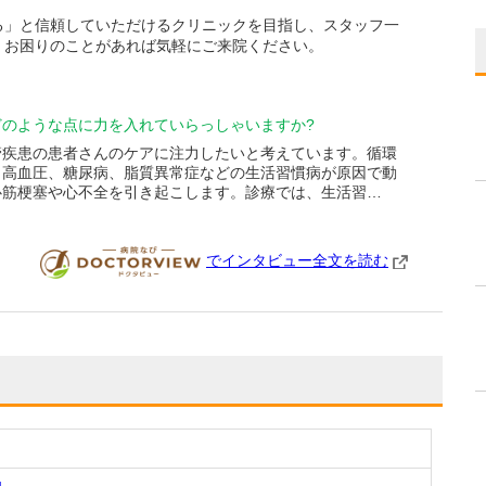
る」と信頼していただけるクリニックを目指し、スタッフ一
。お困りのことがあれば気軽にご来院ください。
どのような点に力を入れていらっしゃいますか?
管疾患の患者さんのケアに注力したいと考えています。循環
、高血圧、糖尿病、脂質異常症などの生活習慣病が原因で動
心筋梗塞や心不全を引き起こします。診療では、生活習…
でインタビュー全文を読む
DOCTORVIEW