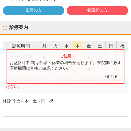
医師の方
看護師の方
診療案内
診療時間
月
火
水
木
金
土
日
祝
●
●
9:30
〜
13:00
お盆(8月中旬)は休診・休業の場合があります。来院前に必ず
●
●
医療機関に直接ご確認ください。
14:30
〜
19:00
×閉じる
診療時間・内容等について、事前に必ず医療機関に直接ご確認く
ださい。
休診日:
火～木・土～日・祝