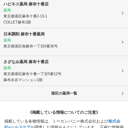
ハピネス薬局 麻布十番店
薬局
東京都港区
麻布十番2-13-1
COLLET麻布1階
日本調剤 麻布十番薬局
薬局
東京都港区
南麻布一丁目6番36号
さざなみ薬局 麻布十番店
薬局
東京都港区
麻布十番一丁目5番12号
麻布永谷マンション1階
港区
の薬局一覧
《掲載している情報についてのご注意》
掲載している各種情報は、ミーカンパニー株式会社および
株式会
社eヘルスケア
が調査した情報をもとにしています。 正確な情報掲