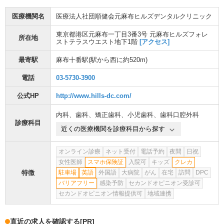
医療機関名
医療法人社団順健会元麻布ヒルズデンタルクリニック
東京都港区元麻布一丁目3番3号 元麻布ヒルズフォレ
所在地
ストテラスウエスト地下1階
[アクセス]
最寄駅
麻布十番駅
(駅から
西に約520m
)
電話
03-5730-3900
公式HP
http://www.hills-dc.com/
内科
、
歯科
、
矯正歯科
、
小児歯科
、
歯科口腔外科
診療科目
近くの医療機関を診療科目から探す
オンライン診療
ネット受付
電話予約
夜間
日祝
女性医師
スマホ保険証
入院可
キッズ
クレカ
特徴
駐車場
英語
外国語
大病院
がん
在宅
訪問
DPC
バリアフリー
感染予防
セカンドオピニオン受診可
セカンドオピニオン情報提供可
地域連携
直近の求人を確認する
[PR]