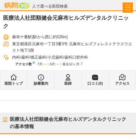
病院なび
人で選べる医院検索
医療法人社団順健会元麻布ヒルズデンタルクリニッ
ク
麻布十番駅
(駅から
西に約520m
)
東京都港区元麻布一丁目3番3号 元麻布ヒルズフォレストテラスウエ
スト地下1階
内科
歯科
矯正歯科
小児歯科
歯科口腔外科
※
--
--
7
アクセス数
7月
:
6月
:
過去12ヶ月:
医院トップ
診療案内
医師
口コミ(
0
)
アクセス
医療法人社団順健会元麻布ヒルズデンタルクリニック
の基本情報