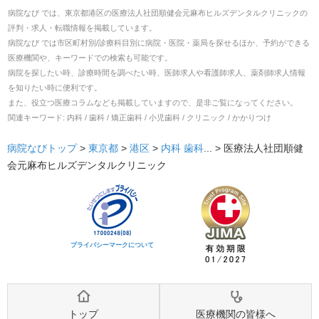
病院なび では、
東京都
港区
の
医療法人社団順健会元麻布ヒルズデンタルクリニック
の
評判・求人・転職
情報を掲載しています。
病院なび では市区町村別/診療科目別に病院・医院・薬局を探せるほか、予約ができる
医療機関や、キーワードでの検索も可能です。
病院を探したい時、診療時間を調べたい時、医師求人や看護師求人、薬剤師求人情報
を知りたい時に便利です。
また、役立つ医療コラムなども掲載していますので、是非ご覧になってください。
関連キーワード:
内科 / 歯科 / 矯正歯科 / 小児歯科 / クリニック / かかりつけ
病院なびトップ
>
東京都
>
港区
>
内科
歯科
... >
医療法人社団順健
会元麻布ヒルズデンタルクリニック
プライバシーマークについて
トップ
医療機関の皆様へ