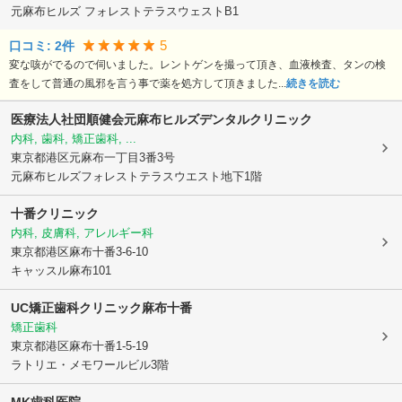
元麻布ヒルズ フォレストテラスウェストB1
5
口コミ:
2
件
変な咳がでるので伺いました。レントゲンを撮って頂き、血液検査、タンの検
査をして普通の風邪を言う事で薬を処方して頂きました...
続きを読む
医療法人社団順健会元麻布ヒルズデンタルクリニック
内科, 歯科, 矯正歯科, ...
東京都港区
元麻布一丁目3番3号
元麻布ヒルズフォレストテラスウエスト地下1階
十番クリニック
内科, 皮膚科, アレルギー科
東京都港区
麻布十番3-6-10
キャッスル麻布101
UC矯正歯科クリニック麻布十番
矯正歯科
東京都港区
麻布十番1-5-19
ラトリエ・メモワールビル3階