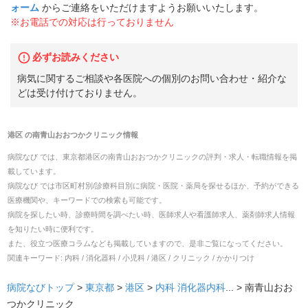
ォーム
からご連絡をいただけますようお願いいたします。
※お電話での対応は行っておりません
必ずお読みください
病気に関するご相談や各医院への個別のお問い合わせ・紹介な
どは受け付けておりません。
港区
の
南青山おおつかクリニック
情報
病院なび では、
東京都
港区
の
南青山おおつかクリニック
の
評判・求人・転職
情報を掲
載しています。
病院なび では市区町村別/診療科目別に病院・医院・薬局を探せるほか、予約ができる
医療機関や、キーワードでの検索も可能です。
病院を探したい時、診療時間を調べたい時、医師求人や看護師求人、薬剤師求人情報
を知りたい時に便利です。
また、役立つ医療コラムなども掲載していますので、是非ご覧になってください。
関連キーワード:
内科 / 消化器科 / 小児科 / 港区 / クリニック / かかりつけ
病院なびトップ
>
東京都
>
港区
>
内科
消化器内科
... >
南青山おお
つかクリニック