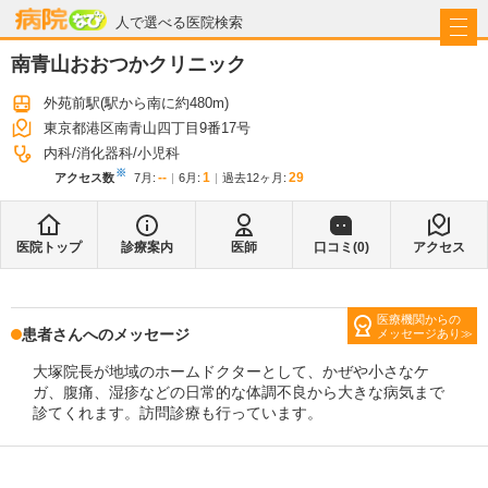
病院なび
人で選べる医院検索
南青山おおつかクリニック
外苑前駅
(駅から
南に約480m
)
東京都港区南青山四丁目9番17号
内科
消化器科
小児科
※
--
1
29
アクセス数
7月
:
6月
:
過去12ヶ月:
医院トップ
診療案内
医師
口コミ(
0
)
アクセス
医療機関からの
患者さんへのメッセージ
メッセージあり
大塚院長が地域のホームドクターとして、かぜや小さなケ
ガ、腹痛、湿疹などの日常的な体調不良から大きな病気まで
診てくれます。訪問診療も行っています。