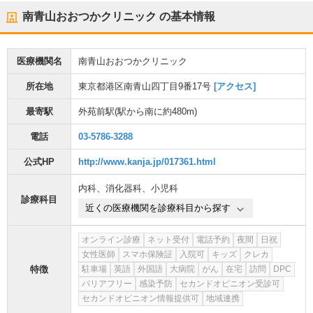
南青山おおつかクリニック
の基本情報
医療機関名
南青山おおつかクリニック
所在地
東京都港区南青山四丁目9番17号
[アクセス]
最寄駅
外苑前駅
(駅から
南に約480m
)
電話
03-5786-3288
公式HP
http://www.kanja.jp/017361.html
内科
、
消化器科
、
小児科
診療科目
近くの医療機関を診療科目から探す
オンライン診療
ネット受付
電話予約
夜間
日祝
女性医師
スマホ保険証
入院可
キッズ
クレカ
特徴
駐車場
英語
外国語
大病院
がん
在宅
訪問
DPC
バリアフリー
感染予防
セカンドオピニオン受診可
セカンドオピニオン情報提供可
地域連携