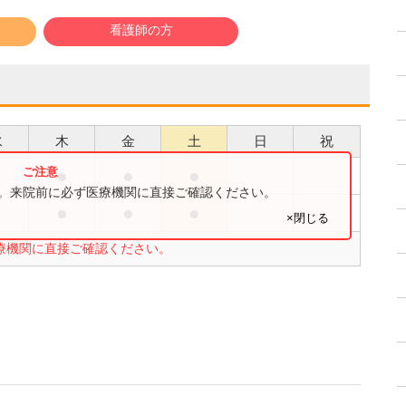
看護師の方
水
木
金
土
日
祝
●
●
●
す。来院前に必ず医療機関に直接ご確認ください。
●
●
●
×閉じる
療機関に直接ご確認ください。