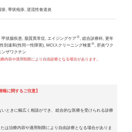
湿疹
帯状疱疹
逆流性食道炎
※
甲状腺疾患
脂質異常症
エイジングケア
総合診療科
更年
※
性別違和(性同一性障害)
MCIスクリーニング検査
肝炎ワク
エンザワクチン
治療内容や適用制限により自由診療となる場合があります。
情報に関するご注意】
ないときに幅広く相談ができ、総合的な医療を受けられる診療
、または治療内容や適用制限により自由診療となる場合がありま