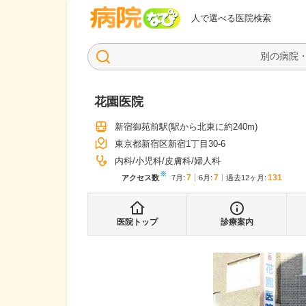
病院なび
人で選べる医院検索
花園医院
新宿御苑前駅
(駅から
北東に約240m
)
東京都新宿区新宿1丁目30-6
内科
小児科
皮膚科
婦人科
※
7
7
131
アクセス数
7月
:
6月
:
過去12ヶ月:
医院トップ
診療案内