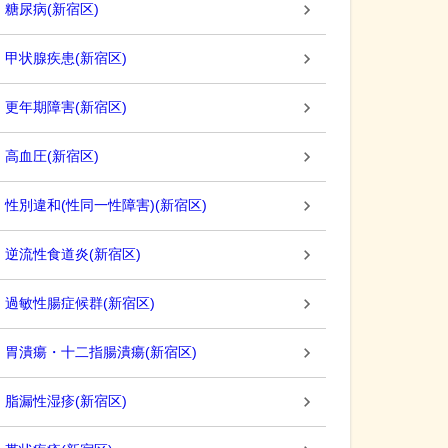
糖尿病
(
新宿区
)
甲状腺疾患
(
新宿区
)
更年期障害
(
新宿区
)
高血圧
(
新宿区
)
性別違和(性同一性障害)
(
新宿区
)
逆流性食道炎
(
新宿区
)
過敏性腸症候群
(
新宿区
)
胃潰瘍・十二指腸潰瘍
(
新宿区
)
脂漏性湿疹
(
新宿区
)