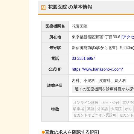
花園医院
の基本情報
医療機関名
花園医院
所在地
東京都新宿区新宿1丁目30-6
[アクセ
最寄駅
新宿御苑前駅
(駅から
北東に約240m
電話
03-3351-6957
公式HP
https://www.hanazono-c.com/
内科
、
小児科
、
皮膚科
、
婦人科
診療科目
近くの医療機関を診療科目から探
オンライン診療
ネット受付
電話予
特徴
駐車場
英語
外国語
大病院
がん
セカンドオピニオン受診可
セカンド
直近の求人を確認する
[PR]