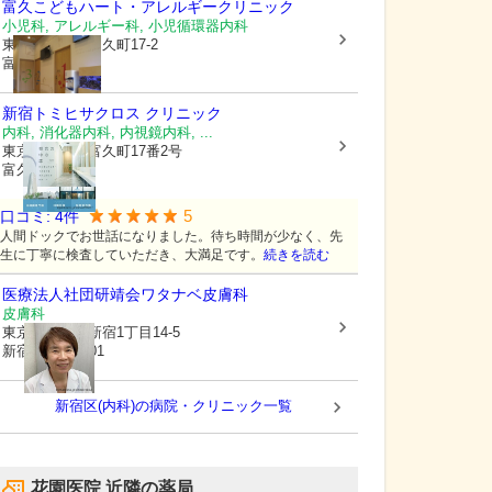
富久こどもハート・アレルギークリニック
小児科, アレルギー科, 小児循環器内科
東京都新宿区
富久町17-2
富久クロス内
新宿トミヒサクロス クリニック
内科, 消化器内科, 内視鏡内科, ...
東京都新宿区
富久町17番2号
富久クロス1階
5
口コミ:
4
件
人間ドックでお世話になりました。待ち時間が少なく、先
生に丁寧に検査していただき、大満足です。
続きを読む
医療法人社団研靖会
ワタナベ皮膚科
皮膚科
東京都新宿区
新宿1丁目14-5
新宿KMビル501
新宿区(内科)の病院・クリニック一覧
花園医院
近隣の薬局