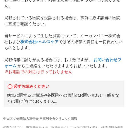
ん。
掲載されている医院を受診される場合は、事前に必ず該当の医院
に直接ご確認ください。
当サービスによって生じた損害について、ミーカンパニー株式会
社および
株式会社eヘルスケア
ではその賠償の責任を一切負わない
ものとします。
掲載情報に誤りがある場合には、お手数ですが、
お問い合わせフ
ォーム
からご連絡をいただけますようお願いいたします。
※お電話での対応は行っておりません
必ずお読みください
病気に関するご相談や各医院への個別のお問い合わせ・紹介な
どは受け付けておりません。
中央区
の
医療法人三秀会 八重洲中央クリニック
情報
病院なび では、
東京都
中央区
の
八重洲中央クリニック
の
評判・求人・転職
情報を掲載