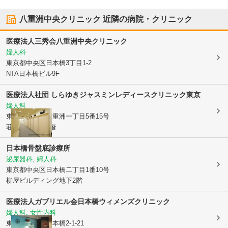
八重洲中央クリニック
近隣の病院・クリニック
医療法人三秀会
八重洲中央クリニック
婦人科
東京都中央区
日本橋3丁目1-2
NTA日本橋ビル9F
医療法人社団 しらゆき
ジャスミンレディースクリニック東京
婦人科
東京都中央区
八重洲一丁目5番15号
荘栄建物ビル4階
日本橋骨盤底診療所
泌尿器科, 婦人科
東京都中央区
日本橋二丁目1番10号
柳屋ビルディング地下2階
医療法人ガブリエル会
日本橋ウィメンズクリニック
婦人科, 女性内科
東京都中央区
日本橋2-1-21