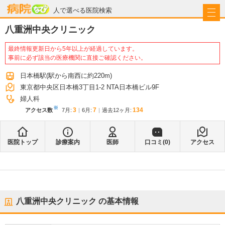
病院なび
人で選べる医院検索
八重洲中央クリニック
最終情報更新日から5年以上が経過しています。
事前に必ず該当の医療機関に直接ご確認ください。
日本橋駅
(駅から
南西に約220m
)
東京都中央区日本橋3丁目1-2 NTA日本橋ビル9F
婦人科
※
3
7
134
アクセス数
7月
:
6月
:
過去12ヶ月:
医院トップ
診療案内
医師
口コミ(
0
)
アクセス
八重洲中央クリニック
の基本情報