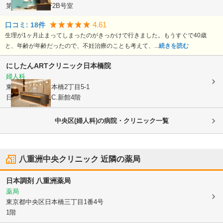
第二東洋ビル2F2B号室
4.61
口コミ:
18
件
生理が1ヶ月止まってしまったのがきっかけで行きました。もうすぐで40歳
と、年齢が年齢だったので、不妊治療のことも考えて、...
続きを読む
にしたんARTクリニック日本橋院
婦人科
東京都中央区
日本橋2丁目5-1
日本橋髙島屋S.C.新館4階
中央区(婦人科)の病院・クリニック一覧
八重洲中央クリニック
近隣の薬局
日本調剤 八重洲薬局
薬局
東京都中央区
日本橋三丁目1番4号
1階