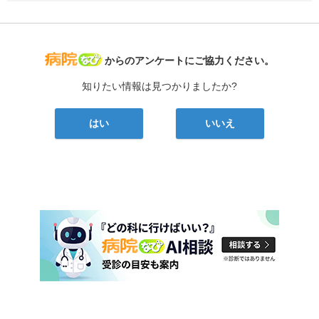
病院なび
からのアンケートにご協力ください。
知りたい情報は見つかりましたか?
はい
いいえ