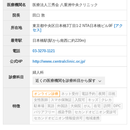
医療機関名
医療法人三秀会 八重洲中央クリニック
院長
田口 敦
東京都中央区日本橋3丁目1-2 NTA日本橋ビル9F
[アク
所在地
セス]
最寄駅
日本橋駅
(駅から
南西に約220m
)
電話
03-3270-1121
公式HP
http://www.centralclinic.or.jp/
婦人科
診療科目
近くの医療機関を診療科目から探す
オンライン診療
ネット受付
電話予約
夜間
日祝
女性医師
スマホ保険証
入院可
キッズ
クレカ
特徴
駐車場
英語
外国語
大病院
がん
在宅
訪問
DPC
バリアフリー
感染予防
セカンドオピニオン受診可
セカンドオピニオン情報提供可
地域連携