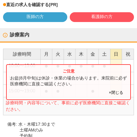
直近の求人を確認する
[PR]
医師の方
看護師の方
診療案内
診療時間
月
火
水
木
金
土
日
祝
●
●
●
●
●
●
10:00
〜
13:00
●
●
お盆(8月中旬)は休診・休業の場合があります。来院前に必ず
15:00
〜
17:30
医療機関に直接ご確認ください。
●
●
●
15:00
〜
19:00
×閉じる
診療時間・内容等について、事前に必ず医療機関に直接ご確認く
ださい。
備考:
水・木曜17:30まで
土曜AMのみ
予約制