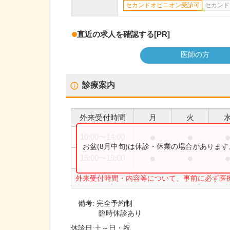
セカンドオピニオン受診可
セカンド
直近の求人を確認する
[PR]
医師の方
診療案内
外来受付時間
月
火
●
●
10:00
〜
14:00
お盆(8月中旬)は休診・休業の場合がありま
●
●
15:00
〜
19:00
外来受付時間・内容等について、事前に必ず医
備考:
完全予約制
臨時休診あり
休診日:
土～日・祝