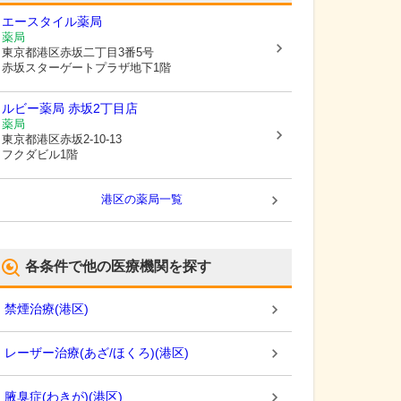
エースタイル薬局
薬局
東京都港区
赤坂二丁目3番5号
赤坂スターゲートプラザ地下1階
ルビー薬局 赤坂2丁目店
薬局
東京都港区
赤坂2-10-13
フクダビル1階
港区
の薬局一覧
各条件で他の医療機関を探す
禁煙治療
(
港区
)
レーザー治療(あざ/ほくろ)
(
港区
)
腋臭症(わきが)
(
港区
)