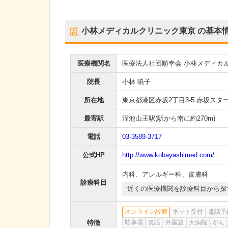
小林メディカルクリニック東京
の基本
医療機関名
医療法人社団順幸会 小林メディカ
院長
小林 暁子
所在地
東京都港区赤坂2丁目3-5 赤坂スタ
最寄駅
溜池山王駅
(駅から
南に約270m
)
電話
03-3589-3717
公式HP
http://www.kobayashimed.com/
内科
、
アレルギー科
、
皮膚科
診療科目
近くの医療機関を診療科目から探
オンライン診療
ネット受付
電話予
特徴
駐車場
英語
外国語
大病院
がん