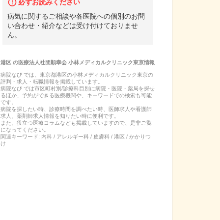
必ずお読みください
病気に関するご相談や各医院への個別のお問
い合わせ・紹介などは受け付けておりませ
ん。
港区
の
医療法人社団順幸会 小林メディカルクリニック東京
情報
病院なび では、
東京都
港区
の
小林メディカルクリニック東京
の
評判・求人・転職
情報を掲載しています。
病院なび では市区町村別/診療科目別に病院・医院・薬局を探せ
るほか、予約ができる医療機関や、キーワードでの検索も可能
です。
病院を探したい時、診療時間を調べたい時、医師求人や看護師
求人、薬剤師求人情報を知りたい時に便利です。
また、役立つ医療コラムなども掲載していますので、是非ご覧
になってください。
関連キーワード:
内科 / アレルギー科 / 皮膚科 / 港区 / かかりつ
け