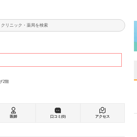
検索
ザ2階
医師
口コミ(
0
)
アクセス