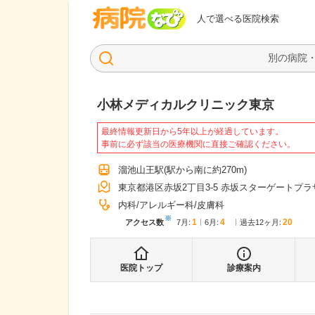
病院なび
人で選べる医院検索
小林メディカルクリニック東京
最終情報更新日から5年以上が経過しています。
事前に必ず該当の医療機関に直接ご確認ください。
溜池山王駅
(駅から
南に約270m
)
東京都港区赤坂2丁目3-5 赤坂スターゲートプラ
内科
アレルギー科
皮膚科
※
1
4
20
アクセス数
7月
:
6月
:
過去12ヶ月:
医院トップ
診療案内