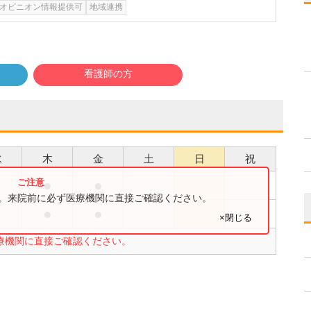
オピニオン情報提供可
地域連携
看護師の方
水
木
金
土
日
祝
●
●
●
す。来院前に必ず医療機関に直接ご確認ください。
●
●
●
×閉じる
療機関に直接ご確認ください。