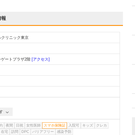
情報
ルクリニック東京
ーゲートプラザ2階
[アクセス]
す
約
夜間
日祝
女性医師
スマホ保険証
入院可
キッズ
クレカ
在宅
訪問
DPC
バリアフリー
感染予防