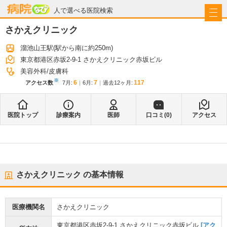
病院なび
人で選べる医院検索
さかえクリニック
溜池山王駅
(駅から
南に約250m
)
東京都港区赤坂2-9-1 さかえクリニック赤坂ビル
美容外科
皮膚科
※
6
7
117
アクセス数
7月
:
6月
:
過去12ヶ月:
医院トップ
診療案内
医師
口コミ(
0
)
アクセス
さかえクリニック
の基本情報
医療機関名
さかえクリニック
東京都港区赤坂2-9-1 さかえクリニック赤坂ビル
[アク