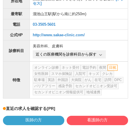
所在地
セス]
最寄駅
溜池山王駅
(駅から
南に約250m
)
電話
03-3505-5601
公式HP
http://www.sakae-clinic.com/
美容外科
、
皮膚科
診療科目
近くの医療機関を診療科目から探す
オンライン診療
ネット受付
電話予約
夜間
日祝
女性医師
スマホ保険証
入院可
キッズ
クレカ
特徴
駐車場
英語
外国語
大病院
がん
在宅
訪問
DPC
バリアフリー
感染予防
セカンドオピニオン受診可
セカンドオピニオン情報提供可
地域連携
直近の求人を確認する
[PR]
医師の方
看護師の方