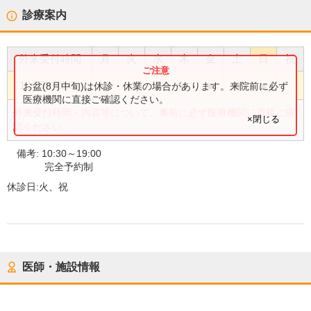
診療案内
外来受付時間
月
火
水
木
金
土
日
祝
●
●
●
●
●
●
10:30
〜
19:00
お盆(8月中旬)は休診・休業の場合があります。来院前に必ず
医療機関に直接ご確認ください。
外来受付時間・内容等について、事前に必ず医療機関に直接ご確
×閉じる
認ください。
備考:
10:30～19:00
完全予約制
休診日:
火、祝
医師・施設情報