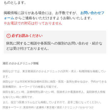
ものとします。
掲載情報に誤りがある場合には、お手数ですが、
お問い合わせフ
ォーム
からご連絡をいただけますようお願いいたします。
※お電話での対応は行っておりません
必ずお読みください
病気に関するご相談や各医院への個別のお問い合わせ・紹介な
どは受け付けておりません。
港区
の
さかえクリニック
情報
病院なび では、
東京都
港区
の
さかえクリニック
の
評判・求人・転職
情報を掲載してい
ます。
病院なび では市区町村別/診療科目別に病院・医院・薬局を探せるほか、予約ができる
医療機関や、キーワードでの検索も可能です。
病院を探したい時、診療時間を調べたい時、医師求人や看護師求人、薬剤師求人情報
を知りたい時に便利です。
また、役立つ医療コラムなども掲載していますので、是非ご覧になってください。
関連キーワード:
美容外科 / 皮膚科 / 東京都 / 港区 / クリニック / かかりつけ