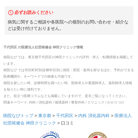
必ずお読みください
病気に関するご相談や各医院への個別のお問い合わせ・紹介な
どは受け付けておりません。
千代田区
の
医療法人社団裕健会 神田クリニック
情報
病院なび では、
東京都
千代田区
の
神田クリニック
の
評判・求人・転職
情報を掲載して
います。
病院なび では市区町村別/診療科目別に病院・医院・薬局を探せるほか、予約ができる
医療機関や、キーワードでの検索も可能です。
病院を探したい時、診療時間を調べたい時、医師求人や看護師求人、薬剤師求人情報
を知りたい時に便利です。
また、役立つ医療コラムなども掲載していますので、是非ご覧になってください。
関連キーワード:
内科 / 消化器科 / 循環器科 / 整形外科 / クリニック / かかりつけ
病院なびトップ
>
東京都
>
千代田区
>
内科
消化器内科
>
医療法人
社団裕健会 神田クリニック
>
口コミ