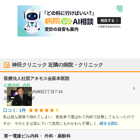
神田クリニック
近隣の病院・クリニック
医療法人社団アネモス会
荻本医院
心療内科, 内科
東京都千代田区
内神田2丁目7-14
山手ビル3号館4F
4
口コミ:
1
件
私は急な腹痛で倒れてしまい、救急車で運ばれて内科で診療してもらったので
すが、そのときは混んでいて急患にもかかわらず優しく...
続きを読む
第一電建ビル内科・ 外科・麻酔科