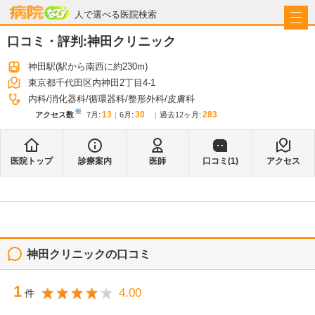
病院なび
人で選べる医院検索
口コミ・評判:
神田クリニック
神田駅
(駅から
南西に約230m
)
東京都千代田区内神田2丁目4-1
内科
消化器科
循環器科
整形外科
皮膚科
※
13
30
283
アクセス数
7月
:
6月
:
過去12ヶ月:
医院トップ
診療案内
医師
口コミ(
1
)
アクセス
神田クリニック
の口コミ
1
4.00
件