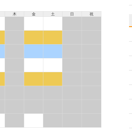
木
金
土
日
祝