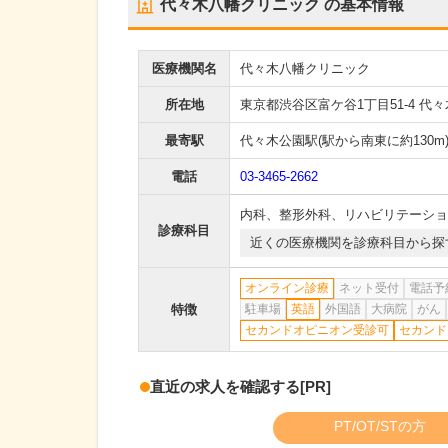
代々木八幡クリニック
の基本情報
医療機関名
代々木八幡クリニック
所在地
東京都渋谷区富ケ谷1丁目51-4 代
最寄駅
代々木公園駅
(駅から
南東に約130m
電話
03-3465-2662
内科
、
整形外科
、
リハビリテーショ
診療科目
近くの医療機関を診療科目から探
オンライン診療
ネット受付
電話予
特徴
駐車場
英語
外国語
大病院
がん
セカンドオピニオン受診可
セカンド
直近の求人を確認する
[PR]
PT/OT/STの方