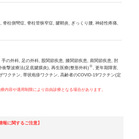
障
脊柱側彎症
脊柱管狭窄症
腱鞘炎
ぎっくり腰
神経性疼痛
手の外科
足の外科
股関節疾患
膝関節疾患
肩関節疾患
肘
※
外衝撃波療法(足底腱膜炎)
再生医療(整形外科)
更年期障害
ザワクチン
帯状疱疹ワクチン
高齢者のCOVID-19ワクチン(定
治療内容や適用制限により自由診療となる場合があります。
情報に関するご注意】