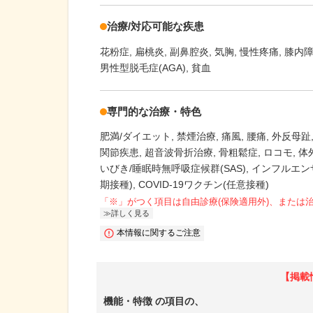
治療/対応可能な疾患
花粉症
扁桃炎
副鼻腔炎
気胸
慢性疼痛
膝内
男性型脱毛症(AGA)
貧血
専門的な治療・特色
肥満/ダイエット
禁煙治療
痛風
腰痛
外反母趾
関節疾患
超音波骨折治療
骨粗鬆症
ロコモ
体
いびき/睡眠時無呼吸症候群(SAS)
インフルエン
期接種)
COVID-19ワクチン(任意接種)
「※」がつく項目は自由診療(保険適用外)、または
詳しく見る
本情報に関するご注意
【掲載
機能・特徴
の項目の、