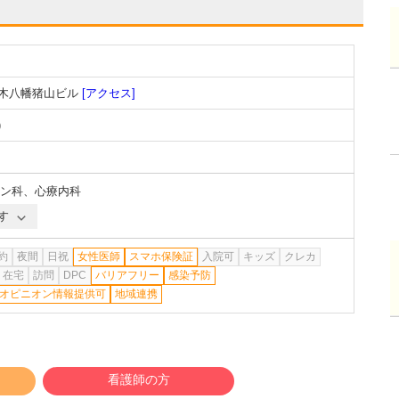
々木八幡猪山ビル
[アクセス]
)
ン科
、
心療内科
す
約
夜間
日祝
女性医師
スマホ保険証
入院可
キッズ
クレカ
在宅
訪問
DPC
バリアフリー
感染予防
オピニオン情報提供可
地域連携
看護師の方