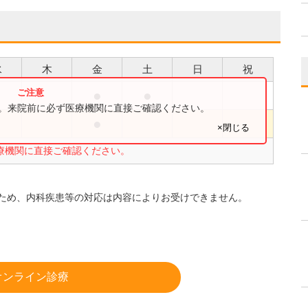
水
木
金
土
日
祝
●
●
●
す。来院前に必ず医療機関に直接ご確認ください。
●
●
×閉じる
療機関に直接ご確認ください。
ため、内科疾患等の対応は内容によりお受けできません。
オンライン診療