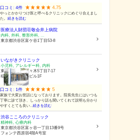
4.75
口コミ:
4
件
やっとかかりつけ医と呼べるクリニックにめぐり合えまし
た。
続きを読む
医療法人財団荘敬会
井上病院
内科, 外科, 整形外科, ...
東京都渋谷区
富ケ谷1丁目53-8
いながきクリニック
小児科, アレルギー科, 内科
東京都渋谷区
代々木5丁目7-17
稲垣クリニックビル1F
5
口コミ:
1
件
家族で大変お世話になっております。院長先生にはいつも
丁寧に診て頂き、しっかり話も聞いてくれて説明も分かり
やすくとても良い...
続きを読む
渋谷こころのクリニック
精神科, 心療内科
東京都渋谷区
富ヶ谷一丁目13番9号
フォンテ西原宿4階A号室