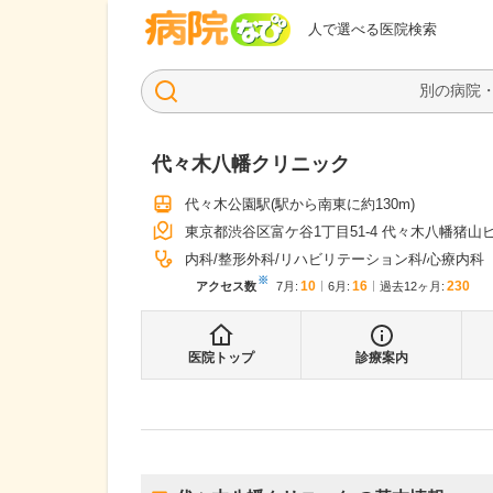
病院なび
人で選べる医院検索
代々木八幡クリニック
代々木公園駅
(駅から
南東に約130m
)
東京都渋谷区富ケ谷1丁目51-4 代々木八幡猪山
内科
整形外科
リハビリテーション科
心療内科
※
10
16
230
アクセス数
7月
:
6月
:
過去12ヶ月:
医院トップ
診療案内