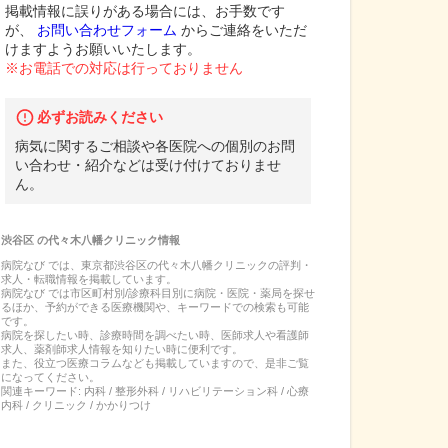
掲載情報に誤りがある場合には、お手数です
が、
お問い合わせフォーム
からご連絡をいただ
けますようお願いいたします。
※お電話での対応は行っておりません
必ずお読みください
病気に関するご相談や各医院への個別のお問
い合わせ・紹介などは受け付けておりませ
ん。
渋谷区
の
代々木八幡クリニック
情報
病院なび では、
東京都
渋谷区
の
代々木八幡クリニック
の
評判・
求人・転職
情報を掲載しています。
病院なび では市区町村別/診療科目別に病院・医院・薬局を探せ
るほか、予約ができる医療機関や、キーワードでの検索も可能
です。
病院を探したい時、診療時間を調べたい時、医師求人や看護師
求人、薬剤師求人情報を知りたい時に便利です。
また、役立つ医療コラムなども掲載していますので、是非ご覧
になってください。
関連キーワード:
内科 / 整形外科 / リハビリテーション科 / 心療
内科 / クリニック / かかりつけ