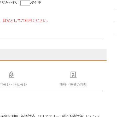
的混みやすい
:
受付中
。目安としてご利用ください。
門分野・得意分野
施設・設備の特徴
ナ保険証利用
英語対応
バリアフリー
感染予防対策
セカンド