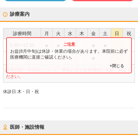
診療案内
診療時間
月
火
水
木
金
土
日
祝
●
●
●
●
●
9:30
〜
12:30
お盆(8月中旬)は休診・休業の場合があります。来院前に必ず
●
●
●
●
医療機関に直接ご確認ください。
15:00
〜
18:00
×閉じる
診療時間・内容等について、事前に必ず医療機関に直接ご確認く
ださい。
休診日:
木・日・祝
医師・施設情報