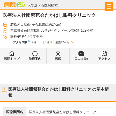
病院なび
人で選べる医院検索
医療法人社団紫苑会たかはし眼科クリニック
若松河田駅
(駅から
北東に約240m
)
東京都新宿区若松町33番9号 クレドール若松町102号室
眼科
内科
リウマチ科
※
5
4
59
アクセス数
7月
:
6月
:
過去12ヶ月:
医院トップ
診療案内
医師
口コミ(
0
)
アクセス
医療法人社団紫苑会たかはし眼科クリニック
の基本情
報
医療機関名
医療法人社団紫苑会たかはし眼科クリニック