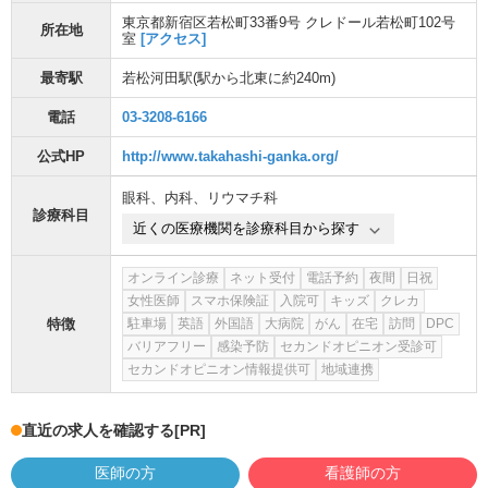
東京都新宿区若松町33番9号 クレドール若松町102号
所在地
室
[アクセス]
最寄駅
若松河田駅
(駅から
北東に約240m
)
電話
03-3208-6166
公式HP
http://www.takahashi-ganka.org/
眼科
、
内科
、
リウマチ科
診療科目
近くの医療機関を診療科目から探す
オンライン診療
ネット受付
電話予約
夜間
日祝
女性医師
スマホ保険証
入院可
キッズ
クレカ
特徴
駐車場
英語
外国語
大病院
がん
在宅
訪問
DPC
バリアフリー
感染予防
セカンドオピニオン受診可
セカンドオピニオン情報提供可
地域連携
直近の求人を確認する
[PR]
医師の方
看護師の方