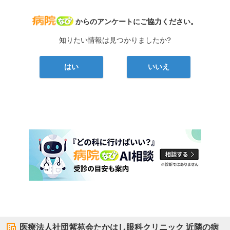
病院なび
からのアンケートにご協力ください。
知りたい情報は見つかりましたか?
はい
いいえ
医療法人社団紫苑会たかはし眼科クリニック
近隣の病