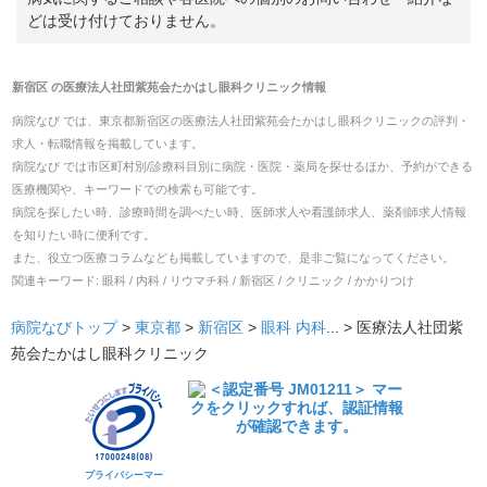
どは受け付けておりません。
新宿区
の
医療法人社団紫苑会たかはし眼科クリニック
情報
病院なび では、
東京都
新宿区
の
医療法人社団紫苑会たかはし眼科クリニック
の
評判・
求人・転職
情報を掲載しています。
病院なび では市区町村別/診療科目別に病院・医院・薬局を探せるほか、予約ができる
医療機関や、キーワードでの検索も可能です。
病院を探したい時、診療時間を調べたい時、医師求人や看護師求人、薬剤師求人情報
を知りたい時に便利です。
また、役立つ医療コラムなども掲載していますので、是非ご覧になってください。
関連キーワード:
眼科 / 内科 / リウマチ科 / 新宿区 / クリニック / かかりつけ
病院なびトップ
>
東京都
>
新宿区
>
眼科
内科
... >
医療法人社団紫
苑会たかはし眼科クリニック
プライバシーマー