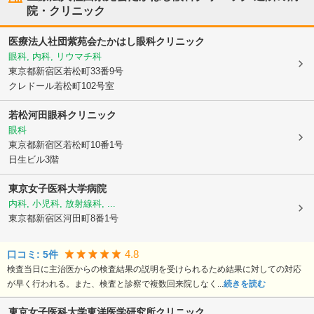
院・クリニック
医療法人社団紫苑会たかはし眼科クリニック
眼科, 内科, リウマチ科
東京都新宿区
若松町33番9号
クレドール若松町102号室
若松河田眼科クリニック
眼科
東京都新宿区
若松町10番1号
日生ビル3階
東京女子医科大学病院
内科, 小児科, 放射線科, ...
東京都新宿区
河田町8番1号
4.8
口コミ:
5
件
検査当日に主治医からの検査結果の説明を受けられるため結果に対しての対応
が早く行われる。また、検査と診察で複数回来院しなく...
続きを読む
東京女子医科大学東洋医学研究所クリニック