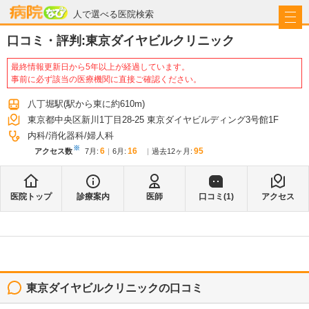
病院なび
人で選べる医院検索
口コミ・評判:
東京ダイヤビルクリニック
最終情報更新日から5年以上が経過しています。
事前に必ず該当の医療機関に直接ご確認ください。
八丁堀駅
(駅から
東に約610m
)
東京都中央区新川1丁目28-25 東京ダイヤビルディング3号館1F
内科
消化器科
婦人科
※
6
16
95
アクセス数
7月
:
6月
:
過去12ヶ月:
医院トップ
診療案内
医師
口コミ(
1
)
アクセス
東京ダイヤビルクリニック
の口コミ