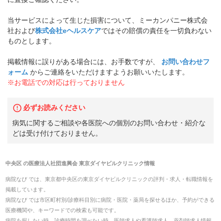
当サービスによって生じた損害について、ミーカンパニー株式会
社および
株式会社eヘルスケア
ではその賠償の責任を一切負わない
ものとします。
掲載情報に誤りがある場合には、お手数ですが、
お問い合わせフ
ォーム
からご連絡をいただけますようお願いいたします。
※お電話での対応は行っておりません
必ずお読みください
病気に関するご相談や各医院への個別のお問い合わせ・紹介な
どは受け付けておりません。
中央区
の
医療法人社団進興会 東京ダイヤビルクリニック
情報
病院なび では、
東京都
中央区
の
東京ダイヤビルクリニック
の
評判・求人・転職
情報を
掲載しています。
病院なび では市区町村別/診療科目別に病院・医院・薬局を探せるほか、予約ができる
医療機関や、キーワードでの検索も可能です。
病院を探したい時、診療時間を調べたい時、医師求人や看護師求人、薬剤師求人情報