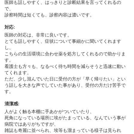
医師も話しやすく、はっきりと診断結果を言ってくれるの
で、
診察時間は短くても、診察内容は濃いです。
対応
:
医師の対応は、非常に良いです。
とても話しやすく、症状について事細かに聞いてくれます
し、
こちらの生活環境に合わせ薬を処方してくれるので助かりま
す。
看護士も方々も、なるべく待ち時間を減らそうと迅速に動い
てくれます。
ただ、少し混んでいた日に受付の方が「早く帰りたい」とい
う話しを大きな声でしていた事があり、受付の方だけ苦手で
す。
清潔感
:
人がよく触る本棚に手あかがついていたり、
死角になっている場所に埃がたまっている、なんていう事が
病院ではありがちですが、
雑誌も奇麗に並べられ、埃等も溜まっている様子は見られ