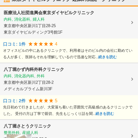
医療法人社団進興会
東京ダイヤビルクリニック
内科, 消化器科, 婦人科
東京都中央区
新川1丁目28-25
東京ダイヤビルディング3号館1F
4
口コミ:
1
件
オフィスビルの中にあるクリニックで、利用者はそのビル内の会社に勤めてい
る人が多く、医師もそれを理解しているので迅速な対応...
続きを読む
八丁堀かず内科外科クリニック
内科, 消化器内科, 外科
東京都中央区
新川2丁目28-2
メディカルプライム新川3F
5
口コミ:
2
件
先日初めて行きましたが、大変落ち着いた雰囲気で高級感のあるクリニックで
した。 受付の方は丁寧で親切、先生もじっくり話を聞...
続きを読む
八丁堀さとうクリニック
整形外科, 産婦人科