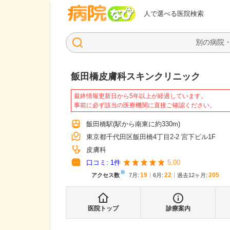
病院なび
人で選べる医院検索
飯田橋皮膚科スキンクリニック
最終情報更新日から5年以上が経過しています。
事前に必ず該当の医療機関に直接ご確認ください。
飯田橋駅
(駅から
南東に約330m
)
東京都千代田区飯田橋4丁目2-2 宮下ビル1F
皮膚科
口コミ:
1
件
5.00
※
19
22
205
アクセス数
7月
:
6月
:
過去12ヶ月:
医院トップ
診療案内