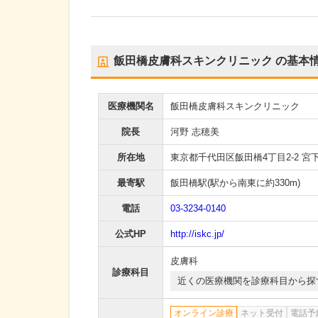
飯田橋皮膚科スキンクリニック
の基本
医療機関名
飯田橋皮膚科スキンクリニック
院長
河野 志穂美
所在地
東京都千代田区飯田橋4丁目2-2 宮
最寄駅
飯田橋駅
(駅から
南東に約330m
)
電話
03-3234-0140
公式HP
http://iskc.jp/
皮膚科
診療科目
近くの医療機関を診療科目から探
オンライン診療
ネット受付
電話予