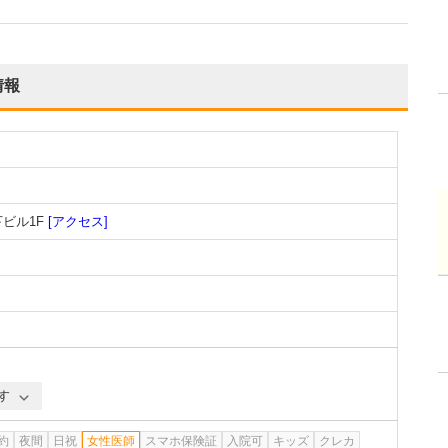
情報
下ビル1F
[アクセス]
す
約
夜間
日祝
女性医師
スマホ保険証
入院可
キッズ
クレカ