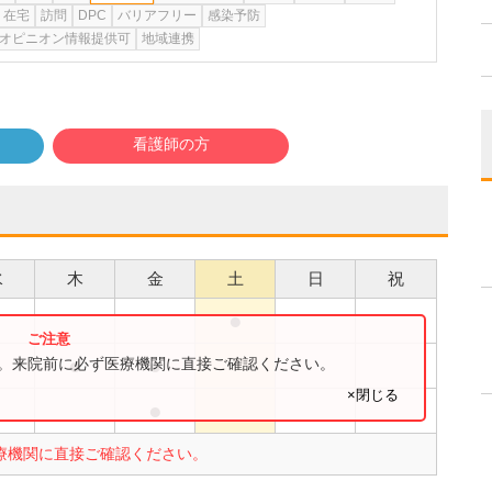
在宅
訪問
DPC
バリアフリー
感染予防
オピニオン情報提供可
地域連携
看護師の方
水
木
金
土
日
祝
●
●
●
●
す。来院前に必ず医療機関に直接ご確認ください。
×閉じる
●
●
療機関に直接ご確認ください。