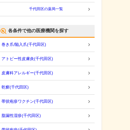
千代田区
の薬局一覧
各条件で他の医療機関を探す
巻き爪/陥入爪
(
千代田区
)
アトピー性皮膚炎
(
千代田区
)
皮膚科アレルギー
(
千代田区
)
乾癬
(
千代田区
)
帯状疱疹ワクチン
(
千代田区
)
脂漏性湿疹
(
千代田区
)
帯状疱疹
(
千代田区
)