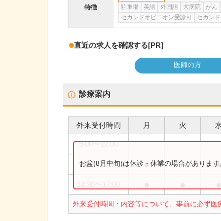
特徴
駐車場
英語
外国語
大病院
がん
セカンドオピニオン受診可
セカンド
直近の求人を確認する
[PR]
医師の方
診療案内
外来受付時間
月
火
9:00
〜
12:00
●
●
お盆(8月中旬)は休診・休業の場合がありま
9:00
〜
13:00
●
●
14:30
〜
17:00
外来受付時間・内容等について、事前に必ず医