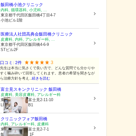
飯田橋小池クリニック
内科, 循環器科, 小児科, ...
東京都千代田区
飯田橋4丁目4-7
小池ビル1階
医療法人社団高典会
飯田橋クリニック
皮膚科, 内科, アレルギー科, ...
東京都千代田区
飯田橋4-6-9
STビル2F
3
口コミ:
2
件
先生は本当に気さくで良い方で、どんな質問でも分かりや
すく噛み砕いて回答してくれます。患者の希望を聞きなが
ら治療方針を考え...
続きを読む
富士見スキンクリニック 飯田橋
皮膚科, 美容皮膚科, アレルギー科
東京都千代田区
富士見2-11-10
LEO飯田橋ビルB1
クリニックフォア飯田橋
内科, アレルギー科, 皮膚科
東京都千代田区
富士見2-7-1
飯田橋プラーノ 1F