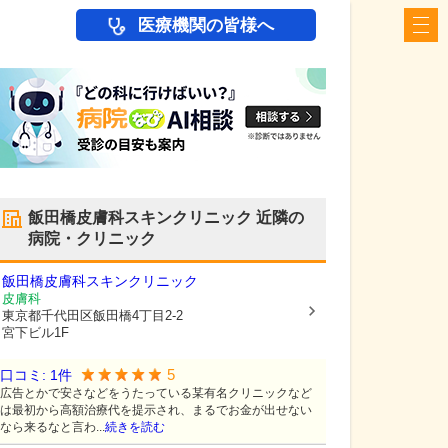
医療機関の皆様へ
飯田橋皮膚科スキンクリニック
近隣の
病院・クリニック
飯田橋皮膚科スキンクリニック
皮膚科
東京都千代田区
飯田橋4丁目2-2
宮下ビル1F
5
口コミ:
1
件
広告とかで安さなどをうたっている某有名クリニックなど
は最初から高額治療代を提示され、まるでお金が出せない
なら来るなと言わ...
続きを読む