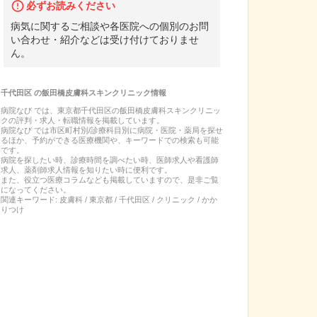
必ずお読みください
病気に関するご相談や各医院への個別のお問
い合わせ・紹介などは受け付けておりませ
ん。
千代田区
の
飯田橋皮膚科スキンクリニック
情報
病院なび では、
東京都
千代田区
の
飯田橋皮膚科スキンクリニッ
ク
の
評判・求人・転職
情報を掲載しています。
病院なび では市区町村別/診療科目別に病院・医院・薬局を探せ
るほか、予約ができる医療機関や、キーワードでの検索も可能
です。
病院を探したい時、診療時間を調べたい時、医師求人や看護師
求人、薬剤師求人情報を知りたい時に便利です。
また、役立つ医療コラムなども掲載していますので、是非ご覧
になってください。
関連キーワード:
皮膚科 / 東京都 / 千代田区 / クリニック / かか
りつけ