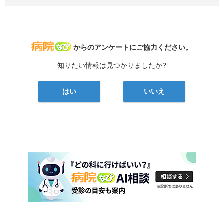
病院なび
からのアンケートにご協力ください。
知りたい情報は見つかりましたか?
はい
いいえ