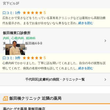
宮下ビル1F
5
口コミ:
1
件
広告とかで安さなどをうたっている某有名クリニックなどは最初から高額治療
代を提示され、まるでお金が出せないなら来るなと言わ...
続きを読む
飯田橋東口診療所
内科, 心療内科, 精神科
東京都千代田区
飯田橋4-9-9
第七田中ビル8階
5
口コミ:
3
件
心療内科でかかりました。丁寧に話を聞いてくれました、自分の今の状態を説
明してくれて、病気の名前や特徴も話してくれましたし...
続きを読む
千代田区(皮膚科)の病院・クリニック一覧
飯田橋クリニック
近隣の薬局
薬のヒグチ薬局 新飯田橋店