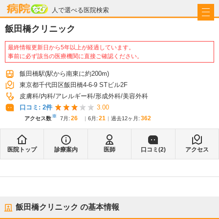
病院なび
人で選べる医院検索
飯田橋クリニック
最終情報更新日から5年以上が経過しています。
事前に必ず該当の医療機関に直接ご確認ください。
飯田橋駅
(駅から
南東に約200m
)
東京都千代田区飯田橋4-6-9 STビル2F
皮膚科
内科
アレルギー科
形成外科
美容外科
口コミ:
2
件
3.00
※
26
21
362
アクセス数
7月
:
6月
:
過去12ヶ月:
医院トップ
診療案内
医師
口コミ(
2
)
アクセス
飯田橋クリニック
の基本情報