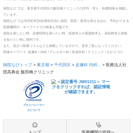
病院なび では、
東京都
千代田区
の
飯田橋クリニック
の
評判・求人・転職
情報を掲載し
ています。
病院なび では市区町村別/診療科目別に病院・医院・薬局を探せるほか、予約ができる
医療機関や、キーワードでの検索も可能です。
病院を探したい時、診療時間を調べたい時、医師求人や看護師求人、薬剤師求人情報
を知りたい時に便利です。
また、役立つ医療コラムなども掲載していますので、是非ご覧になってください。
関連キーワード:
皮膚科 / 内科 / アレルギー科 / 形成外科 / クリニック / かかりつけ
病院なびトップ
>
東京都
>
千代田区
>
皮膚科
内科
... >
医療法人社
団高典会 飯田橋クリニック
プライバシーマー
クについて
トップ
医療機関の皆様へ