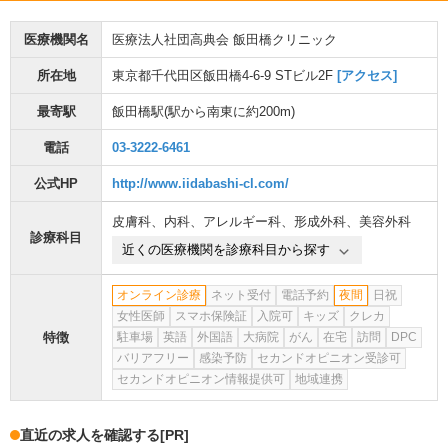
医療機関名
医療法人社団高典会 飯田橋クリニック
所在地
東京都千代田区飯田橋4-6-9 STビル2F
[アクセス]
最寄駅
飯田橋駅
(駅から
南東に約200m
)
電話
03-3222-6461
公式HP
http://www.iidabashi-cl.com/
皮膚科
、
内科
、
アレルギー科
、
形成外科
、
美容外科
診療科目
近くの医療機関を診療科目から探す
オンライン診療
ネット受付
電話予約
夜間
日祝
女性医師
スマホ保険証
入院可
キッズ
クレカ
特徴
駐車場
英語
外国語
大病院
がん
在宅
訪問
DPC
バリアフリー
感染予防
セカンドオピニオン受診可
セカンドオピニオン情報提供可
地域連携
直近の求人を確認する
[PR]