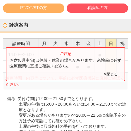
PT/OT/STの方
看護師の方
診療案内
診療時間
月
火
水
木
金
土
日
祝
●
14:00
〜
20:00
お盆(8月中旬)は休診・休業の場合があります。来院前に必ず
●
●
●
●
●
医療機関に直接ご確認ください。
14:00
〜
22:00
×閉じる
診療時間・内容等について、事前に必ず医療機関に直接ご確認く
ださい。
備考:
受付時間は12:00～21:50までとなります。
土曜の午後は15:00～20:00あるいは14:00～21:50までの診
療となります。
変更がある場合がありますので20:00～21:50に来院予定の
方は予め電話にてお確かめ下さい。
土曜の午後に形成外科の手術を行っております。