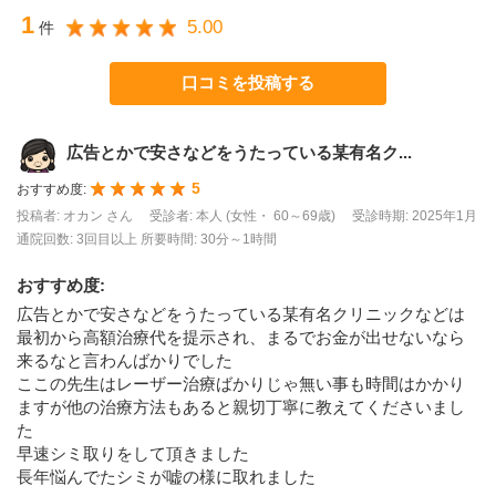
1
5.00
件
口コミを投稿する
広告とかで安さなどをうたっている某有名ク...
5
おすすめ度:
投稿者: オカン さん
受診者: 本人 (女性・ 60～69歳)
受診時期: 2025年1月
通院回数: 3回目以上
所要時間: 30分～1時間
おすすめ度
:
広告とかで安さなどをうたっている某有名クリニックなどは
最初から高額治療代を提示され、まるでお金が出せないなら
来るなと言わんばかりでした
ここの先生はレーザー治療ばかりじゃ無い事も時間はかかり
ますが他の治療方法もあると親切丁寧に教えてくださいまし
た
早速シミ取りをして頂きました
長年悩んでたシミが嘘の様に取れました