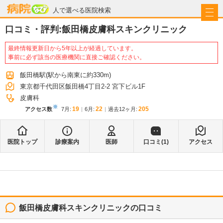
病院なび
人で選べる医院検索
口コミ・評判:
飯田橋皮膚科スキンクリニック
最終情報更新日から5年以上が経過しています。
事前に必ず該当の医療機関に直接ご確認ください。
飯田橋駅
(駅から
南東に約330m
)
東京都千代田区飯田橋4丁目2-2 宮下ビル1F
皮膚科
※
19
22
205
アクセス数
7月
:
6月
:
過去12ヶ月:
医院トップ
診療案内
医師
口コミ(
1
)
アクセス
飯田橋皮膚科スキンクリニック
の口コミ