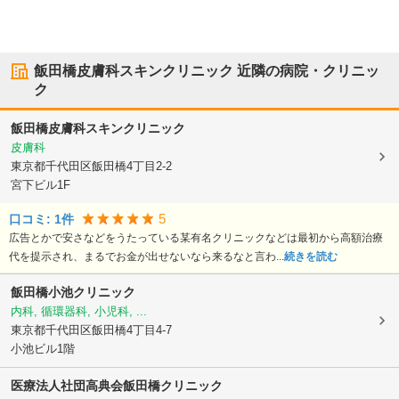
飯田橋皮膚科スキンクリニック
近隣の病院・クリニッ
ク
飯田橋皮膚科スキンクリニック
皮膚科
東京都千代田区
飯田橋4丁目2-2
宮下ビル1F
5
口コミ:
1
件
広告とかで安さなどをうたっている某有名クリニックなどは最初から高額治療
代を提示され、まるでお金が出せないなら来るなと言わ...
続きを読む
飯田橋小池クリニック
内科, 循環器科, 小児科, ...
東京都千代田区
飯田橋4丁目4-7
小池ビル1階
医療法人社団高典会
飯田橋クリニック