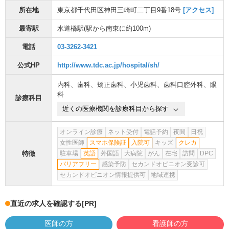
所在地
東京都千代田区神田三崎町二丁目9番18号
[アクセス]
最寄駅
水道橋駅
(駅から
南東に約100m
)
電話
03-3262-3421
公式HP
http://www.tdc.ac.jp/hospital/sh/
内科
、
歯科
、
矯正歯科
、
小児歯科
、
歯科口腔外科
、
眼
科
診療科目
近くの医療機関を診療科目から探す
オンライン診療
ネット受付
電話予約
夜間
日祝
女性医師
スマホ保険証
入院可
キッズ
クレカ
特徴
駐車場
英語
外国語
大病院
がん
在宅
訪問
DPC
バリアフリー
感染予防
セカンドオピニオン受診可
セカンドオピニオン情報提供可
地域連携
直近の求人を確認する
[PR]
医師の方
看護師の方