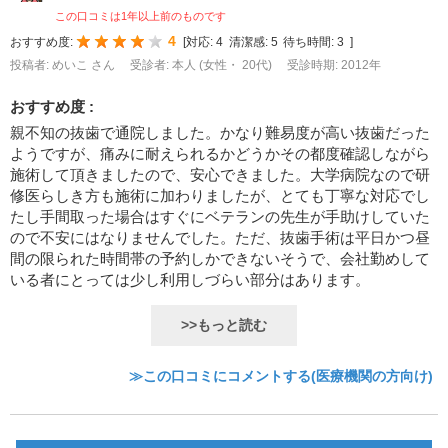
この口コミは1年以上前のものです
4
おすすめ度:
[
対応:
4
清潔感:
5
待ち時間:
3
]
投稿者: めいこ さん
受診者: 本人 (女性・ 20代)
受診時期: 2012年
おすすめ度 :
親不知の抜歯で通院しました。かなり難易度が高い抜歯だった
ようですが、痛みに耐えられるかどうかその都度確認しながら
施術して頂きましたので、安心できました。大学病院なので研
修医らしき方も施術に加わりましたが、とても丁寧な対応でし
たし手間取った場合はすぐにベテランの先生が手助けしていた
ので不安にはなりませんでした。ただ、抜歯手術は平日かつ昼
間の限られた時間帯の予約しかできないそうで、会社勤めして
いる者にとっては少し利用しづらい部分はあります。
>>もっと読む
≫この口コミにコメントする(医療機関の方向け)