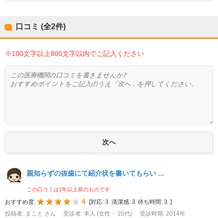
口コミ (全
2
件)
※100文字以上800文字以内でご記入ください
親知らずの抜歯にて紹介状を書いてもらい ...
この口コミは1年以上前のものです
4
おすすめ度:
[
対応:
3
清潔感:
3
待ち時間:
3
]
投稿者: まこと さん
受診者: 本人 (女性・ 20代)
受診時期: 2014年