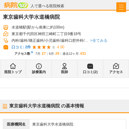
病院なび
人で選べる医院検索
東京歯科大学水道橋病院
水道橋駅
(駅から
南東に約100m
)
東京都千代田区神田三崎町二丁目9番18号
全てみる
内科
歯科
矯正歯科
小児歯科
歯科口腔外科
...
口コミ:
2
件
4.00
※
27
29
431
アクセス数
7月
:
6月
:
過去12ヶ月:
医院トップ
診療案内
医師
口コミ(
2
)
アクセス
東京歯科大学水道橋病院
の基本情報
医療機関名
東京歯科大学水道橋病院