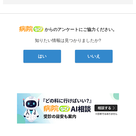
病院なび
からのアンケートにご協力ください。
知りたい情報は見つかりましたか?
はい
いいえ