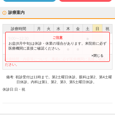
診療案内
診療時間
月
火
水
木
金
土
日
祝
●
9:00
〜
12:30
お盆(8月中旬)は休診・休業の場合があります。来院前に必ず
●
●
●
●
●
医療機関に直接ご確認ください。
9:00
〜
17:00
×閉じる
診療時間・内容等について、事前に必ず医療機関に直接ご確認く
ださい。
備考:
初診受付は11時まで。第2土曜日休診。眼科は第2、第4土曜
日休診。内科は第1、第2、第3、第5土曜日休診。
休診日:
日・祝