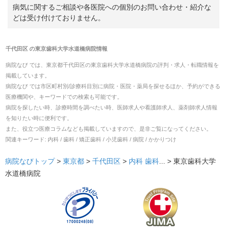
病気に関するご相談や各医院への個別のお問い合わせ・紹介な
どは受け付けておりません。
千代田区
の
東京歯科大学水道橋病院
情報
病院なび では、
東京都
千代田区
の
東京歯科大学水道橋病院
の
評判・求人・転職
情報を
掲載しています。
病院なび では市区町村別/診療科目別に病院・医院・薬局を探せるほか、予約ができる
医療機関や、キーワードでの検索も可能です。
病院を探したい時、診療時間を調べたい時、医師求人や看護師求人、薬剤師求人情報
を知りたい時に便利です。
また、役立つ医療コラムなども掲載していますので、是非ご覧になってください。
関連キーワード:
内科 / 歯科 / 矯正歯科 / 小児歯科 / 病院 / かかりつけ
病院なびトップ
>
東京都
>
千代田区
>
内科
歯科
... >
東京歯科大学
水道橋病院