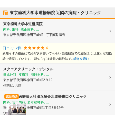
東京歯科大学水道橋病院
近隣の病院・クリニック
東京歯科大学水道橋病院
内科, 歯科, 矯正歯科, ...
東京都千代田区
神田三崎町二丁目9番18号
4
口コミ:
2
件
親知らずの抜歯にて紹介状を書いてもらい 経過観察での通院後に 現在も定期検
診で通院しています。 親知らずは静脈内鎮静法で...
続きを読む
スクエアクリニック・デンタル
形成外科, 皮膚科, 泌尿器科, ...
東京都千代田区
神田三崎町2-9-12
弥栄ビル3階
医療法人社団互酬会
水道橋東口クリニック
認証済み
内科, 老年内科, 老年精神科, ...
東京都千代田区
神田三崎町1丁目3番12号
水道橋ビル9階