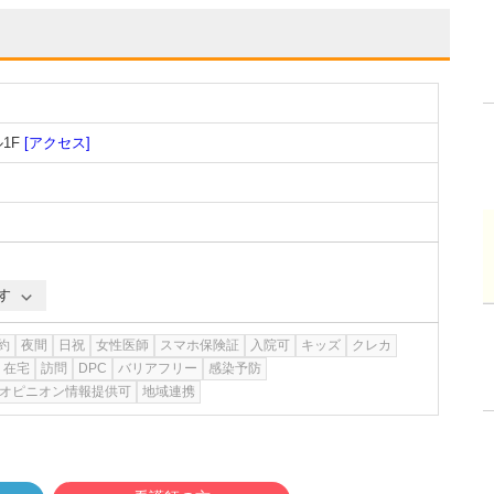
1F
[アクセス]
す
約
夜間
日祝
女性医師
スマホ保険証
入院可
キッズ
クレカ
在宅
訪問
DPC
バリアフリー
感染予防
オピニオン情報提供可
地域連携