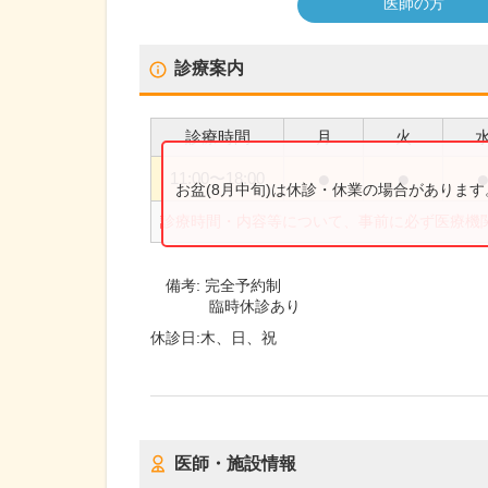
医師の方
診療案内
診療時間
月
火
●
●
11:00
〜
18:00
お盆(8月中旬)は休診・休業の場合がありま
診療時間・内容等について、事前に必ず医療機
備考:
完全予約制
臨時休診あり
休診日:
木、日、祝
医師・施設情報