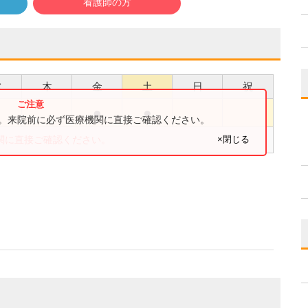
看護師の方
水
木
金
土
日
祝
●
●
●
す。来院前に必ず医療機関に直接ご確認ください。
×閉じる
関に直接ご確認ください。