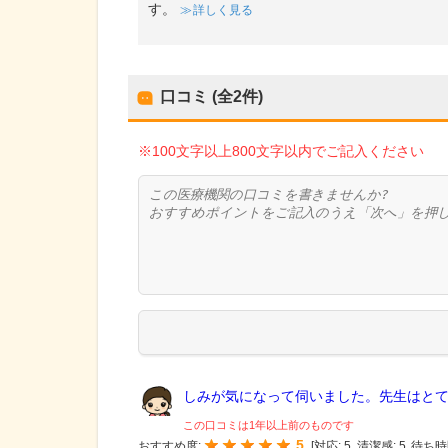
す。
詳しく見る
口コミ (全
2
件)
※100文字以上800文字以内でご記入ください
しみが気になって伺いました。先生はとても
この口コミは1年以上前のものです
5
おすすめ度:
[
対応:
5
清潔感:
5
待ち時