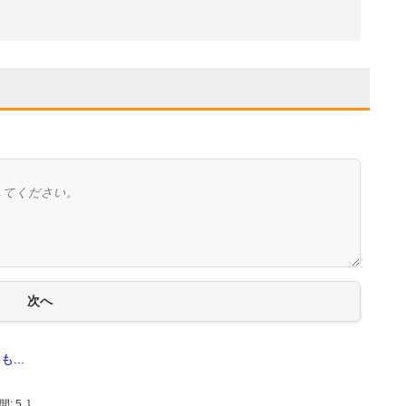
...
間:
5
]