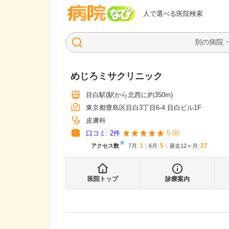
病院なび
人で選べる医院検索
めじろミサクリニック
目白駅
(駅から
北西に約350m
)
東京都豊島区目白3丁目6-4 目白ビル1F
皮膚科
口コミ:
2
件
5.00
※
1
5
27
アクセス数
7月
:
6月
:
過去12ヶ月:
医院トップ
診療案内