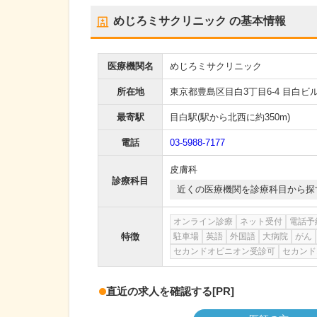
めじろミサクリニック
の基本情報
医療機関名
めじろミサクリニック
所在地
東京都豊島区目白3丁目6-4 目白ビル
最寄駅
目白駅
(駅から
北西に約350m
)
電話
03-5988-7177
皮膚科
診療科目
近くの医療機関を診療科目から探
オンライン診療
ネット受付
電話予
特徴
駐車場
英語
外国語
大病院
がん
セカンドオピニオン受診可
セカンド
直近の求人を確認する
[PR]