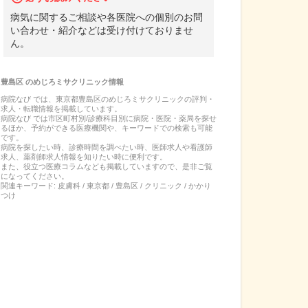
病気に関するご相談や各医院への個別のお問
い合わせ・紹介などは受け付けておりませ
ん。
豊島区
の
めじろミサクリニック
情報
病院なび では、
東京都
豊島区
の
めじろミサクリニック
の
評判・
求人・転職
情報を掲載しています。
病院なび では市区町村別/診療科目別に病院・医院・薬局を探せ
るほか、予約ができる医療機関や、キーワードでの検索も可能
です。
病院を探したい時、診療時間を調べたい時、医師求人や看護師
求人、薬剤師求人情報を知りたい時に便利です。
また、役立つ医療コラムなども掲載していますので、是非ご覧
になってください。
関連キーワード:
皮膚科 / 東京都 / 豊島区 / クリニック / かかり
つけ