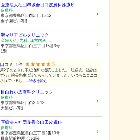
医療法人社団翠城会
目白皮膚科診療所
皮膚科
東京都豊島区
目白3丁目5-12
金子園ビル3階
聖マリアビルクリニック
産婦人科, 内科, 漢方内科, ...
東京都豊島区
目白三丁目15番3号
1階
5
口コミ:
1
件
第2子のときに不妊治療で通院しました。 妊娠後、健診は
ずっと院長先生に診てもらっていました。いつもニコニコ
されているし、...
続きを読む
目白れい皮膚科クリニック
皮膚科
東京都豊島区
目白3-4-13
大熊ビル3階
医療法人社団花香会山田皮膚科
皮膚科
東京都豊島区
目白三丁目2番10号
目白駅前柳屋ビル1階