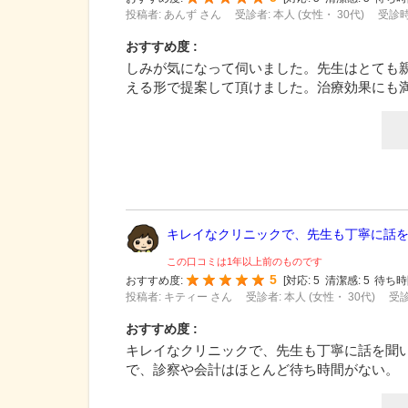
投稿者: あんず さん
受診者: 本人 (女性・ 30代)
受診時
おすすめ度 :
しみが気になって伺いました。先生はとても
える形で提案して頂けました。治療効果にも
キレイなクリニックで、先生も丁寧に話を聞
この口コミは1年以上前のものです
5
おすすめ度:
[
対応:
5
清潔感:
5
待ち時
投稿者: キティー さん
受診者: 本人 (女性・ 30代)
受診
おすすめ度 :
キレイなクリニックで、先生も丁寧に話を聞
で、診察や会計はほとんど待ち時間がない。