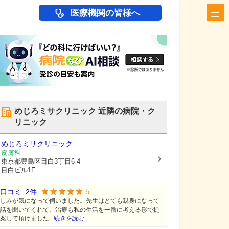
医療機関の皆様へ
めじろミサクリニック
近隣の病院・ク
リニック
めじろミサクリニック
皮膚科
東京都豊島区
目白3丁目6-4
目白ビル1F
5
口コミ:
2
件
しみが気になって伺いました。先生はとても親身になって
話を聞いてくれて、治療も私の生活を一番に考える形で提
案して頂けました...
続きを読む