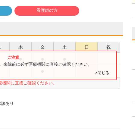
看護師の方
水
木
金
土
日
祝
●
●
●
す。来院前に必ず医療機関に直接ご確認ください。
●
●
×閉じる
療機関に直接ご確認ください。
休診あり