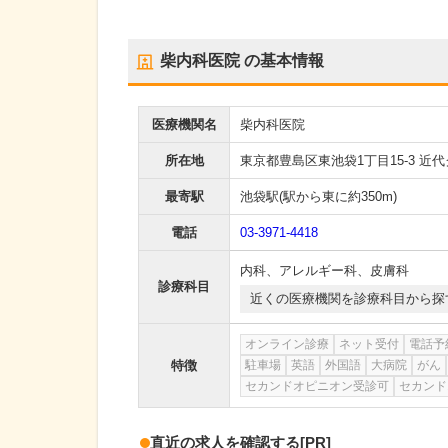
柴内科医院
の基本情報
医療機関名
柴内科医院
所在地
東京都豊島区東池袋1丁目15-3 近代
最寄駅
池袋駅
(駅から
東に約350m
)
電話
03-3971-4418
内科
、
アレルギー科
、
皮膚科
診療科目
近くの医療機関を診療科目から探
オンライン診療
ネット受付
電話予
特徴
駐車場
英語
外国語
大病院
がん
セカンドオピニオン受診可
セカンド
直近の求人を確認する
[PR]