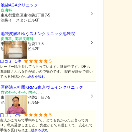
池袋AGAクリニック
皮膚科
東京都豊島区
東池袋1丁目7-5
池袋イースタンビル6F
池袋皮膚科ゆうスキンクリニック池袋院
皮膚科, 美容皮膚科
東京都豊島区
東池袋1-7-5
池袋イースタンビル2F
5
口コミ:
1
件
レーザー脱毛をしてもらっています。継続中です、DRも
看護師さんも女性が多いので安心です。 院内が静かで置い
てある雑誌とか...
続きを読む
医療法人社団KRMG
東京ヴェインクリニック
血管外科, 外科, 内科, ...
東京都豊島区
東池袋1丁目7-5
池袋イースタンビル5F
5
口コミ:
2
件
友人がこちらで手術をして、とても良かったと言ってお
り、私も受診しました。 先生がとても優しくて、安心して
手術を受けられま...
続きを読む