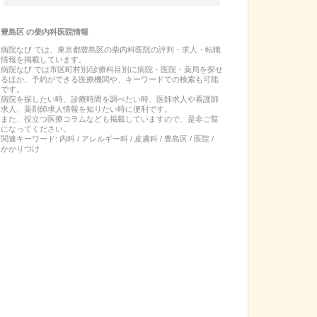
豊島区
の
柴内科医院
情報
病院なび では、
東京都
豊島区
の
柴内科医院
の
評判・求人・転職
情報を掲載しています。
病院なび では市区町村別/診療科目別に病院・医院・薬局を探せ
るほか、予約ができる医療機関や、キーワードでの検索も可能
です。
病院を探したい時、診療時間を調べたい時、医師求人や看護師
求人、薬剤師求人情報を知りたい時に便利です。
また、役立つ医療コラムなども掲載していますので、是非ご覧
になってください。
関連キーワード:
内科 / アレルギー科 / 皮膚科 / 豊島区 / 医院 /
かかりつけ