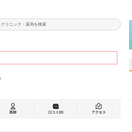
検索
.
医師
口コミ(
0
)
アクセス