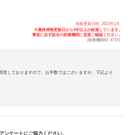
情報更新日時:
2021年
1月
(医療機関ID:
4737
)
。
用意しておりますので、お手数ではございますが、下記より
び
アンケートにご協力ください。