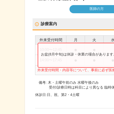
医師の方
診療案内
外来受付時間
月
火
●
●
10:00
〜
12:45
お盆(8月中旬)は休診・休業の場合がありま
●
●
14:00
〜
17:45
外来受付時間・内容等について、事前に必ず医
備考:
木・土曜午前のみ 水曜午後のみ
受付/診療日時は科目により異なる 臨時
休診日:
日、祝、第2・4土曜