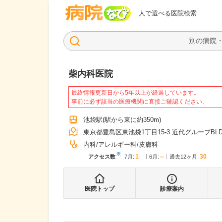
病院なび
人で選べる医院検索
柴内科医院
最終情報更新日から5年以上が経過しています。
事前に必ず該当の医療機関に直接ご確認ください。
池袋駅
(駅から
東に約350m
)
東京都豊島区東池袋1丁目15-3 近代グループBLD
内科
アレルギー科
皮膚科
※
1
--
30
アクセス数
7月
:
6月
:
過去12ヶ月:
医院トップ
診療案内