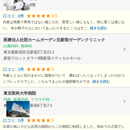
武居西新宿ビル6階
4.5
口コミ:
2
件
内装は簡素で華美ではない感じだが、堅苦しい感じもなく、特に悪くは感じな
い。 本が椅子の上においてあったりするところはすこ...
続きを読む
医療法人社団カームガーデン
北新宿ガーデンクリニック
心療内科, 精神科
東京都新宿区
北新宿2丁目21-1
新宿フロントタワー3階新宿メディカルモール
5
口コミ:
1
件
年齢とともに目のまわりに脂肪がついて、腫れぼったくなってしまったのがコ
ンプレックスでした。こちらでまぶたの脂肪吸引ができ...
続きを読む
東京医科大学病院
内科, 血液内科, リウマチ科, ...
東京都新宿区
西新宿6丁目7-1
5
口コミ:
1
件
出産の為に小さな近所の病院からこの病院に転院しました。初めての入院でし