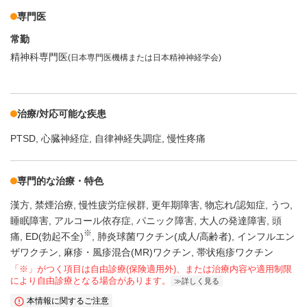
専門医
常勤
精神科専門医
(日本専門医機構または日本精神神経学会)
治療/対応可能な疾患
PTSD
心臓神経症
自律神経失調症
慢性疼痛
専門的な治療・特色
漢方
禁煙治療
慢性疲労症候群
更年期障害
物忘れ/認知症
うつ
睡眠障害
アルコール依存症
パニック障害
大人の発達障害
頭
※
痛
ED(勃起不全)
肺炎球菌ワクチン(成人/高齢者)
インフルエン
ザワクチン
麻疹・風疹混合(MR)ワクチン
帯状疱疹ワクチン
「※」がつく項目は自由診療(保険適用外)、または治療内容や適用制限
により自由診療となる場合があります。
詳しく見る
本情報に関するご注意