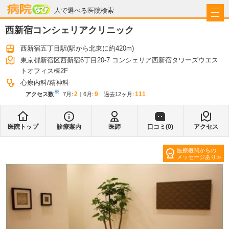
病院なび
人で選べる医院検索
西新宿コンシェリアクリニック
西新宿五丁目駅
(駅から
北東に約420m
)
東京都新宿区西新宿6丁目20-7 コンシェリア西新宿タワーズウエス
トオフィス棟2F
心療内科
精神科
※
2
9
111
アクセス数
7月
:
6月
:
過去12ヶ月:
医院トップ
診療案内
医師
口コミ(
0
)
アクセス
医療機関からの
メッセージあり