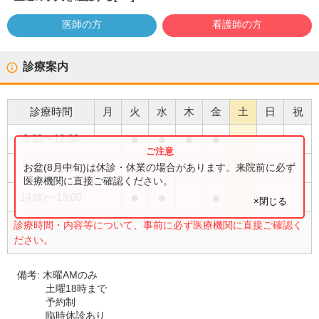
医師の方
看護師の方
診療案内
診療時間
月
火
水
木
金
土
日
祝
●
●
●
●
9:30
〜
12:30
●
お盆(8月中旬)は休診・休業の場合があります。来院前に必ず
9:30
〜
18:00
医療機関に直接ご確認ください。
●
●
●
14:00
〜
19:00
×閉じる
診療時間・内容等について、事前に必ず医療機関に直接ご確認く
ださい。
備考:
木曜AMのみ
土曜18時まで
予約制
臨時休診あり