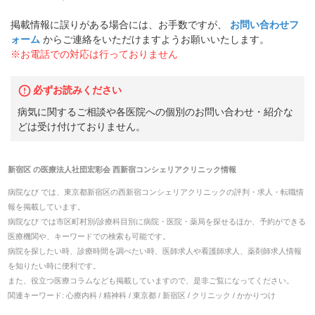
掲載情報に誤りがある場合には、お手数ですが、
お問い合わせフ
ォーム
からご連絡をいただけますようお願いいたします。
※お電話での対応は行っておりません
必ずお読みください
病気に関するご相談や各医院への個別のお問い合わせ・紹介な
どは受け付けておりません。
新宿区
の
医療法人社団宏彩会 西新宿コンシェリアクリニック
情報
病院なび では、
東京都
新宿区
の
西新宿コンシェリアクリニック
の
評判・求人・転職
情
報を掲載しています。
病院なび では市区町村別/診療科目別に病院・医院・薬局を探せるほか、予約ができる
医療機関や、キーワードでの検索も可能です。
病院を探したい時、診療時間を調べたい時、医師求人や看護師求人、薬剤師求人情報
を知りたい時に便利です。
また、役立つ医療コラムなども掲載していますので、是非ご覧になってください。
関連キーワード:
心療内科 / 精神科 / 東京都 / 新宿区 / クリニック / かかりつけ