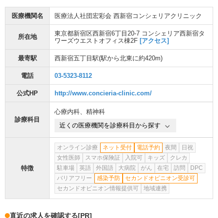
医療機関名
医療法人社団宏彩会 西新宿コンシェリアクリニック
東京都新宿区西新宿6丁目20-7 コンシェリア西新宿タ
所在地
ワーズウエストオフィス棟2F
[アクセス]
最寄駅
西新宿五丁目駅
(駅から
北東に約420m
)
電話
03-5323-8112
公式HP
http://www.concieria-clinic.com/
心療内科
、
精神科
診療科目
近くの医療機関を診療科目から探す
オンライン診療
ネット受付
電話予約
夜間
日祝
女性医師
スマホ保険証
入院可
キッズ
クレカ
特徴
駐車場
英語
外国語
大病院
がん
在宅
訪問
DPC
バリアフリー
感染予防
セカンドオピニオン受診可
セカンドオピニオン情報提供可
地域連携
直近の求人を確認する
[PR]