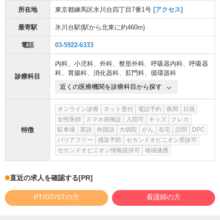
所在地
東京都練馬区氷川台四丁目7番1号
[アクセス]
最寄駅
氷川台駅
(駅から
北東に約460m
)
電話
03-5922-6333
内科
、
小児科
、
外科
、
整形外科
、
呼吸器内科
、
呼吸器
科
、
胃腸科
、
消化器科
、
肛門科
、
循環器科
診療科目
近くの医療機関を診療科目から探す
オンライン診療
ネット受付
電話予約
夜間
日祝
女性医師
スマホ保険証
入院可
キッズ
クレカ
特徴
駐車場
英語
外国語
大病院
がん
在宅
訪問
DPC
バリアフリー
感染予防
セカンドオピニオン受診可
セカンドオピニオン情報提供可
地域連携
直近の求人を確認する
[PR]
PT/OT/STの方
看護師の方