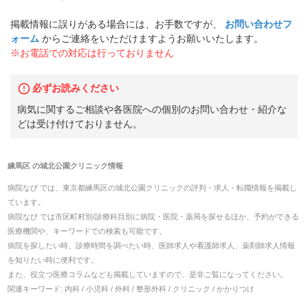
掲載情報に誤りがある場合には、お手数ですが、
お問い合わせフ
ォーム
からご連絡をいただけますようお願いいたします。
※お電話での対応は行っておりません
必ずお読みください
病気に関するご相談や各医院への個別のお問い合わせ・紹介な
どは受け付けておりません。
練馬区
の
城北公園クリニック
情報
病院なび では、
東京都
練馬区
の
城北公園クリニック
の
評判・求人・転職
情報を掲載し
ています。
病院なび では市区町村別/診療科目別に病院・医院・薬局を探せるほか、予約ができる
医療機関や、キーワードでの検索も可能です。
病院を探したい時、診療時間を調べたい時、医師求人や看護師求人、薬剤師求人情報
を知りたい時に便利です。
また、役立つ医療コラムなども掲載していますので、是非ご覧になってください。
関連キーワード:
内科 / 小児科 / 外科 / 整形外科 / クリニック / かかりつけ