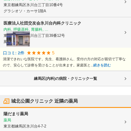
東京都練馬区
氷川台三丁目10番4号
グラシオソ・カーサ1階A
医療法人社団交友会氷川台内科クリニック
内科, 呼吸器科, 胃腸科, ...
東京都練馬区
氷川台三丁目39番12号
風祭ビル1階
5
口コミ:
2
件
清潔できれいな医院です。先生、看護師さん、受付の方の対応が親切で丁寧な
ので、安心して診察を受けることが出来ます。家庭医と...
続きを読む
練馬区(内科)の病院・クリニック一覧
城北公園クリニック
近隣の薬局
陽だまり薬局
薬局
東京都練馬区
氷川台4-7-2