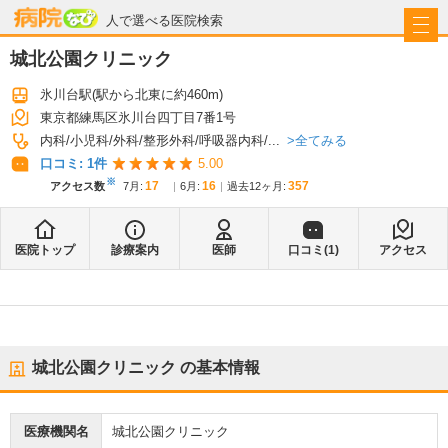
病院なび
人で選べる医院検索
城北公園クリニック
氷川台駅
(駅から
北東に約460m
)
東京都練馬区氷川台四丁目7番1号
全てみる
内科
小児科
外科
整形外科
呼吸器内科
...
口コミ:
1
件
5.00
※
17
16
357
アクセス数
7月
:
6月
:
過去12ヶ月:
医院トップ
診療案内
医師
口コミ(
1
)
アクセス
城北公園クリニック
の基本情報
医療機関名
城北公園クリニック