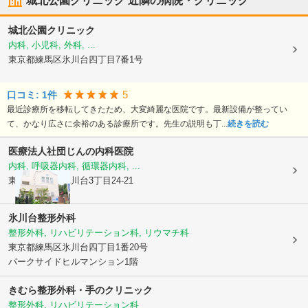
城北公園クリニック
近隣の病院・クリニック
城北公園クリニック
内科, 小児科, 外科, ...
東京都練馬区
氷川台四丁目7番1号
5
口コミ:
1
件
最近診療所を移転してきたため、大変綺麗な医院です。最新設備が整ってい
て、かなり広さに余裕のある診療所です。先生の説明も丁...
続きを読む
医療法人社団
じんの内科医院
内科, 呼吸器内科, 循環器内科, ...
東京都練馬区
氷川台3丁目24-21
氷川台整形外科
整形外科, リハビリテーション科, リウマチ科
東京都練馬区
氷川台四丁目1番20号
パークサイドヒルマンション1階
きむら整形外科・手のクリニック
整形外科, リハビリテーション科