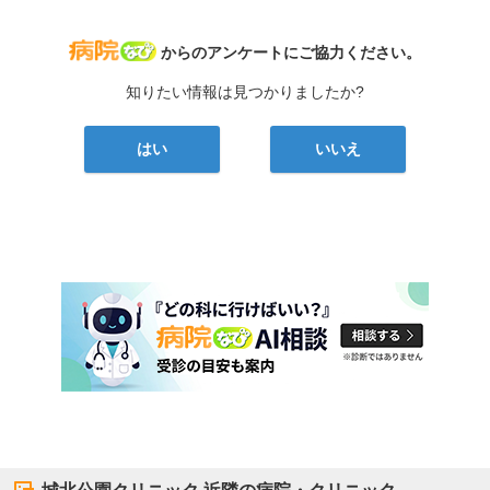
病院なび
からのアンケートにご協力ください。
知りたい情報は見つかりましたか?
はい
いいえ