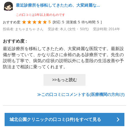
最近診療所を移転してきたため、大変綺麗な...
この口コミは1年以上前のものです
5
おすすめ度:
[
対応:
5
清潔感:
5
待ち時間:
5
]
投稿者: まちゃまちゃ さん
受診者: 本人 (女性・ 50代)
受診時期: 2014年
おすすめ度 :
最近診療所を移転してきたため、大変綺麗な医院です。最新設
備が整っていて、かなり広さに余裕のある診療所です。先生の
説明も丁寧で、病気の症状の説明以外にも普段の生活改善や予
防法まで相談に乗ってくれます。
>>もっと読む
≫この口コミにコメントする(医療機関の方向け)
城北公園クリニックの口コミ(1件)をすべて見る