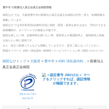
豊中市
の
医療法人真正会真正会病院
情報
病院なび では、
大阪府
豊中市
の
医療法人真正会真正会病院
の
評判・求人・転職
情報を
掲載しています。
病院なび では市区町村別/診療科目別に病院・医院・薬局を探せるほか、予約ができる
医療機関や、キーワードでの検索も可能です。
病院を探したい時、診療時間を調べたい時、医師求人や看護師求人、薬剤師求人情報
を知りたい時に便利です。
また、役立つ医療コラムなども掲載していますので、是非ご覧になってください。
関連キーワード:
内科 / 消化器科 / 精神科 / リハビリテーション科 / 病院 / かかりつけ
病院なびトップ
>
大阪府
>
豊中市
>
内科
消化器内科
... >
医療法人
真正会真正会病院
プライバシーマー
クについて