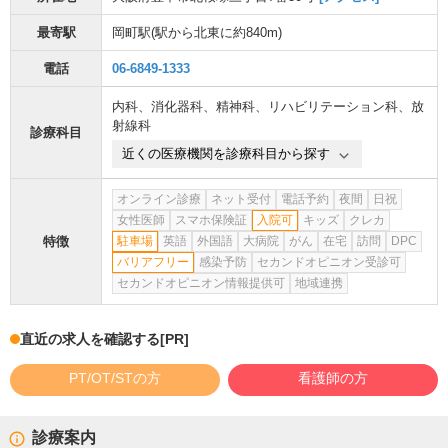
最寄駅
岡町駅
(駅から
北東に約840m
)
電話
06-6849-1333
内科
、
消化器科
、
精神科
、
リハビリテーション科
、
放
射線科
診療科目
近くの医療機関を診療科目から探す
オンライン診療
ネット受付
電話予約
夜間
日祝
女性医師
スマホ保険証
入院可
キッズ
クレカ
特徴
駐車場
英語
外国語
大病院
がん
在宅
訪問
DPC
バリアフリー
感染予防
セカンドオピニオン受診可
セカンドオピニオン情報提供可
地域連携
直近の求人を確認する
[PR]
PT/OT/STの方
看護師の方
診療案内