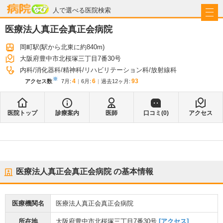
病院なび
人で選べる医院検索
医療法人真正会真正会病院
岡町駅
(駅から
北東に約840m
)
大阪府豊中市北桜塚三丁目7番30号
内科
消化器科
精神科
リハビリテーション科
放射線科
※
4
6
93
アクセス数
7月
:
6月
:
過去12ヶ月:
医院トップ
診療案内
医師
口コミ(
0
)
アクセス
医療法人真正会真正会病院
の基本情報
医療機関名
医療法人真正会真正会病院
所在地
大阪府豊中市北桜塚三丁目7番30号
[アクセス]