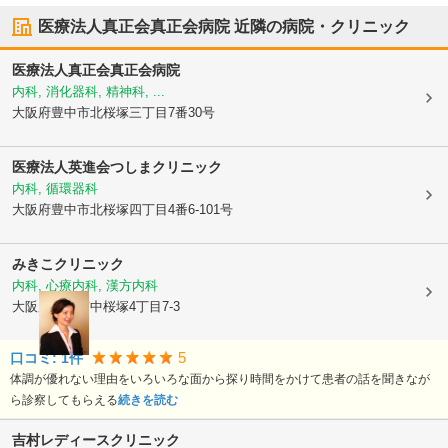
医療法人真正会真正会病院
近隣の病院・クリニック
医療法人真正会真正会病院
内科, 消化器科, 精神科, ...
大阪府豊中市
北桜塚三丁目7番30号
医療法人英進会つしまクリニック
内科, 循環器科
大阪府豊中市
北桜塚四丁目4番6-101号
みきこクリニック
内科, 心療内科, 漢方内科
大阪府豊中市
中桜塚4丁目7-3
5
口コミ:
1
件
体調が優れない理由をいろいろな面から探り時間をかけて患者の話を聞きなが
ら診察してもらえる
続きを読む
吉村レディースクリニック