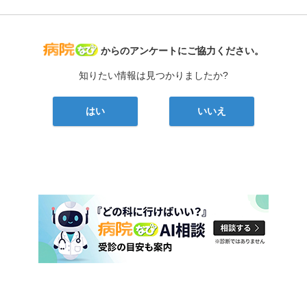
病院なび
からのアンケートにご協力ください。
知りたい情報は見つかりましたか?
はい
いいえ