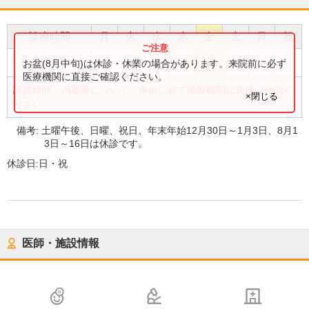
診療時間
月
火
水
木
金
土
日
祝
●
●
●
●
●
●
9:00
〜
12:00
お盆(8月中旬)は休診・休業の場合があります。来院前に必ず
医療機関に直接ご確認ください。
診療時間・内容等について、事前に必ず医療機関に直接ご確認く
×閉じる
ださい。
備考:
土曜午後、日曜、祝日、年末年始12月30日～1月3日、8月1
3日～16日は休診です。
休診日:
日・祝
医師・施設情報