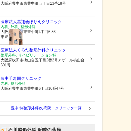
大阪府豊中市
東豊中町五丁目13番18号
医療法人基翔会
ほりえクリニック
内科, 外科, 整形外科
大阪府豊中市
東豊中町4丁目6-36
東豊ビル2階
医療法人くろだ整形外科クリニック
整形外科, リハビリテーション科
大阪府吹田市
桃山台五丁目2番2号アザール桃山台
301号
豊中千寿園クリニック
内科, 整形外科
大阪府豊中市
東豊中町6丁目10番47号
豊中市(整形外科)の病院・クリニック一覧
石川整形外科
近隣の薬局