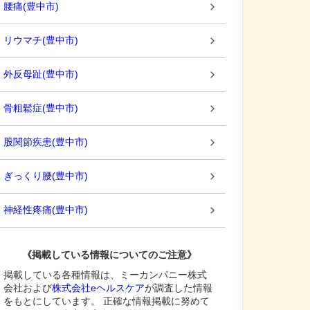
腰痛
(
豊中市
)
リウマチ
(
豊中市
)
外反母趾
(
豊中市
)
骨粗鬆症
(
豊中市
)
股関節疾患
(
豊中市
)
ぎっくり腰
(
豊中市
)
神経性疼痛
(
豊中市
)
《掲載している情報についてのご注意》
掲載している各種情報は、ミーカンパニー株式
会社および
株式会社eヘルスケア
が調査した情報
をもとにしています。 正確な情報掲載に努めて