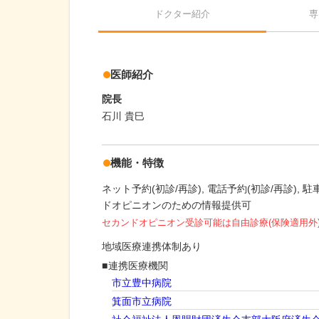
ドクター紹介
専
医師紹介
院長
石川 貴巳
機能・特徴
ネット予約(初診/再診)
電話予約(初診/再診)
駐車
ドオピニオンのための情報提供可
セカンドオピニオン受診可能
は自由診療(保険適用外
地域医療連携体制あり
連携医療機関
市立豊中病院
箕面市立病院