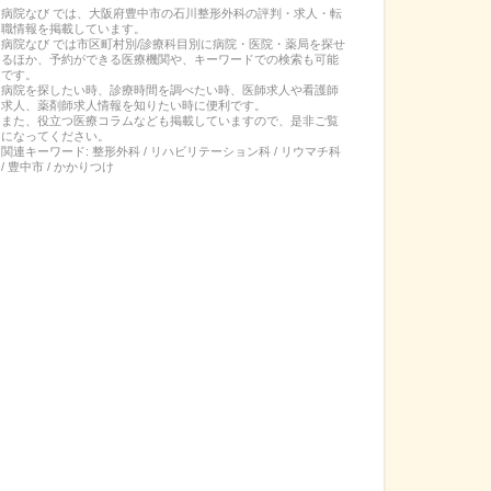
病院なび では、
大阪府
豊中市
の
石川整形外科
の
評判・求人・転
職
情報を掲載しています。
病院なび では市区町村別/診療科目別に病院・医院・薬局を探せ
るほか、予約ができる医療機関や、キーワードでの検索も可能
です。
病院を探したい時、診療時間を調べたい時、医師求人や看護師
求人、薬剤師求人情報を知りたい時に便利です。
また、役立つ医療コラムなども掲載していますので、是非ご覧
になってください。
関連キーワード:
整形外科 / リハビリテーション科 / リウマチ科
/ 豊中市 / かかりつけ