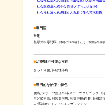
社会福祉法人恩賜財団済生会支部大阪府済生
社会医療法人純幸会 関西メディカル病院
社会福祉法人恩賜財団大阪府済生会茨木病院
専門医
常勤
整形外科専門医
(日本専門医機構または日本整形外科学
治療/対応可能な疾患
ぎっくり腰
神経性疼痛
専門的な治療・特色
腰痛
スポーツ整形外科/スポーツクリニック
外
肩関節疾患
肘関節疾患
軟部腫瘍/肉腫
骨粗鬆
人/高齢者)
インフルエンザワクチン