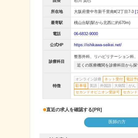
院長
石川 貴巳
所在地
大阪府豊中市新千里南町2丁目7-3
[
最寄駅
桃山台駅
(駅から
北西に約670m
)
電話
06-6832-9000
公式HP
https://ishikawa-seikei.net/
整形外科
、
リハビリテーション科
、
診療科目
近くの医療機関を診療科目から探
オンライン診療
ネット受付
電話予
特徴
駐車場
英語
外国語
大病院
がん
セカンドオピニオン受診可
セカンド
直近の求人を確認する
[PR]
医師の方