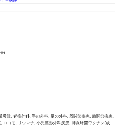
会千里病院
会)
反母趾
脊椎外科
手の外科
足の外科
股関節疾患
膝関節疾患
症
ロコモ
リウマチ
小児整形外科疾患
肺炎球菌ワクチン(成