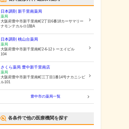
日本調剤 新千里南薬局
薬局
大阪府豊中市
新千里南町2丁目6番18カーサマリー
ナモンテカルロ1階A
日本調剤 桃山台薬局
薬局
大阪府豊中市
新千里南町2-6-12トーエイビル
104
さくら薬局 豊中新千里南店
薬局
大阪府豊中市
新千里南町三丁目1番14号ナカニシビ
ル101
豊中市
の薬局一覧
各条件で他の医療機関を探す