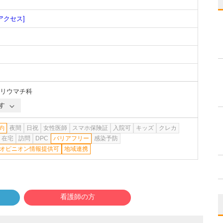
アクセス]
リウマチ科
す
約
夜間
日祝
女性医師
スマホ保険証
入院可
キッズ
クレカ
在宅
訪問
DPC
バリアフリー
感染予防
オピニオン情報提供可
地域連携
看護師の方