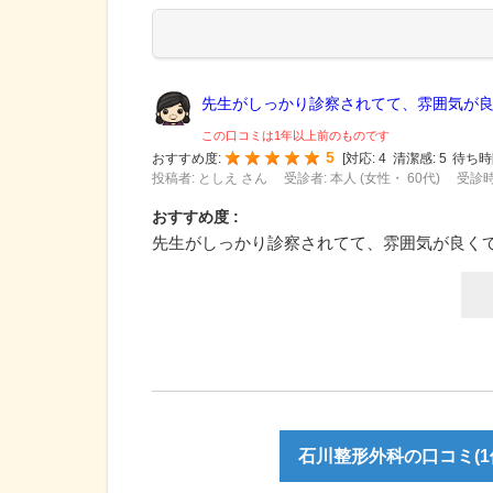
先生がしっかり診察されてて、雰囲気が良く
この口コミは1年以上前のものです
5
おすすめ度:
[
対応:
4
清潔感:
5
待ち時
投稿者: としえ さん
受診者: 本人 (女性・ 60代)
受診時
おすすめ度 :
先生がしっかり診察されてて、雰囲気が良く
石川整形外科の口コミ(1