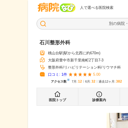
病院なび
人で選べる医院検索
石川整形外科
桃山台駅
(駅から
北西に約670m
)
大阪府豊中市新千里南町2丁目7-3
整形外科
リハビリテーション科
リウマチ科
口コミ:
1
件
5.00
※
12
32
382
アクセス数
7月
:
6月
:
過去12ヶ月:
医院トップ
診療案内