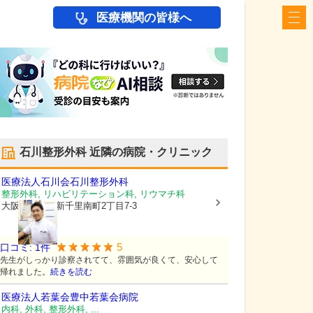
医療機関の皆様へ
石川整形外科
近隣の病院・クリニック
医療法人石川会
石川整形外科
整形外科, リハビリテーション科, リウマチ科
大阪府豊中市
新千里南町2丁目7-3
5
口コミ:
1
件
先生がしっかり診察されてて、雰囲気が良くて、安心して
帰れました。
続きを読む
医療法人若葉会豊中若葉会病院
内科, 外科, 整形外科, ...