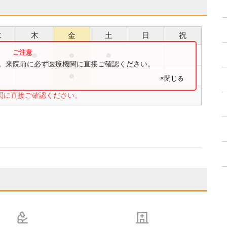
水
木
金
土
日
祝
●
●
●
●
す。来院前に必ず医療機関に直接ご確認ください。
●
●
×閉じる
関に直接ご確認ください。