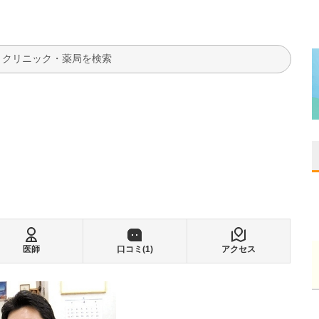
検索
医師
口コミ(
1
)
アクセス