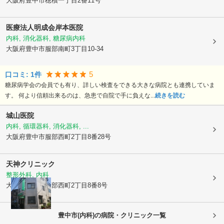
大阪府豊中市
穂積一丁目2番11号
医療法人明成会
岸本医院
内科, 消化器科, 糖尿病内科
大阪府豊中市
服部南町3丁目10-34
5
口コミ:
1
件
糖尿病学会の会員でも有り、詳しい検査をできる大きな病院とも連携していま
す。 何より信頼出来るのは、急患で自院で手に負えな...
続きを読む
城山医院
内科, 循環器科, 消化器科, ...
大阪府豊中市
服部西町2丁目8番28号
天神クリニック
整形外科, 内科
大阪府豊中市
服部西町2丁目8番8号
豊中市(内科)の病院・クリニック一覧