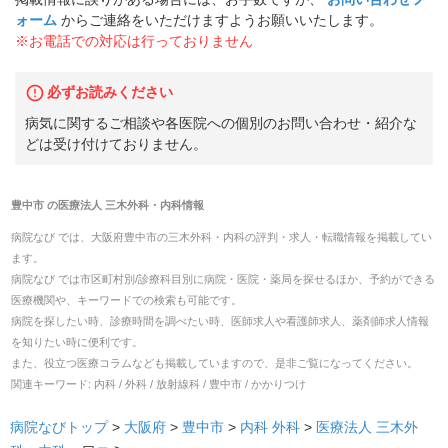
ォーム
からご連絡をいただけますようお願いいたします。
※お電話での対応は行っておりません
必ずお読みください
病気に関するご相談や各医院への個別のお問い合わせ・紹介な
どは受け付けておりません。
豊中市
の
医療法人 三木外科・内科
情報
病院なび では、
大阪府
豊中市
の
三木外科・内科
の
評判・求人・転職
情報を掲載してい
ます。
病院なび では市区町村別/診療科目別に病院・医院・薬局を探せるほか、予約ができる
医療機関や、キーワードでの検索も可能です。
病院を探したい時、診療時間を調べたい時、医師求人や看護師求人、薬剤師求人情報
を知りたい時に便利です。
また、役立つ医療コラムなども掲載していますので、是非ご覧になってください。
関連キーワード:
内科 / 外科 / 放射線科 / 豊中市 / かかりつけ
病院なびトップ
>
大阪府
>
豊中市
>
内科
外科
>
医療法人 三木外