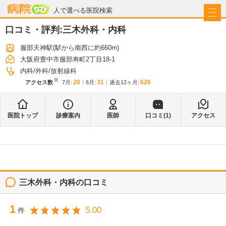
病院なび
人で選べる医院検索
口コミ・評判:
三木外科・内科
服部天神駅
(駅から
南西に約660m
)
大阪府豊中市服部寿町2丁目18-1
内科
外科
放射線科
※
20
31
626
アクセス数
7月
:
6月
:
過去12ヶ月:
医院トップ
診療案内
医師
口コミ(
1
)
アクセス
三木外科・内科
の口コミ
1
5.00
件