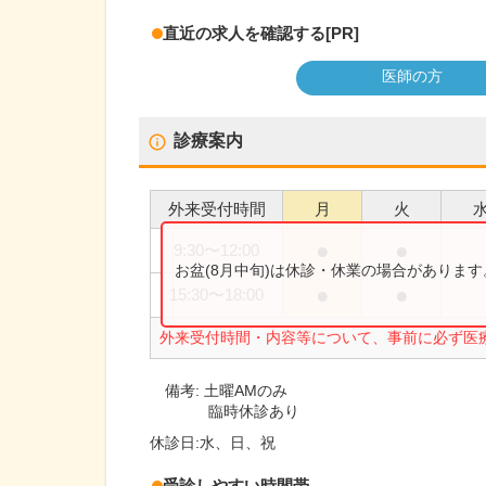
直近の求人を確認する
[PR]
医師の方
診療案内
外来受付時間
月
火
●
●
9:30
〜
12:00
お盆(8月中旬)は休診・休業の場合がありま
●
●
15:30
〜
18:00
外来受付時間・内容等について、事前に必ず医
備考:
土曜AMのみ
臨時休診あり
休診日:
水、日、祝
受診しやすい時間帯