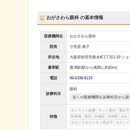
おがさわら眼科
の基本情報
医療機関名
おがさわら眼科
院長
小笠原 典子
所在地
大阪府吹田市垂水町1丁目2-19 シ
最寄駅
豊津駅
(駅から
南西に約60m
)
電話
06-6338-8133
眼科
診療科目
近くの医療機関を診療科目から探
オンライン診療
ネット受付
電話予
特徴
駐車場
英語
外国語
大病院
がん
セカンドオピニオン受診可
セカンド