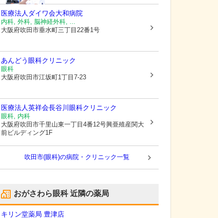
医療法人ダイワ会大和病院
内科, 外科, 脳神経外科, ...
大阪府吹田市
垂水町三丁目22番1号
あんどう眼科クリニック
眼科
大阪府吹田市
江坂町1丁目7-23
医療法人英祥会長谷川眼科クリニック
眼科, 内科
大阪府吹田市
千里山東一丁目4番12号興亜殖産関大
前ビルディング1F
吹田市(眼科)の病院・クリニック一覧
おがさわら眼科
近隣の薬局
キリン堂薬局 豊津店