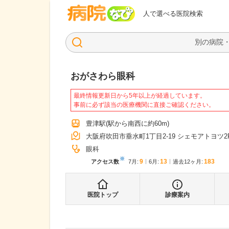
病院なび
人で選べる医院検索
おがさわら眼科
最終情報更新日から5年以上が経過しています。
事前に必ず該当の医療機関に直接ご確認ください。
豊津駅
(駅から
南西に約60m
)
大阪府吹田市垂水町1丁目2-19 シェモアトヨツ2
眼科
※
9
13
183
アクセス数
7月
:
6月
:
過去12ヶ月:
医院トップ
診療案内