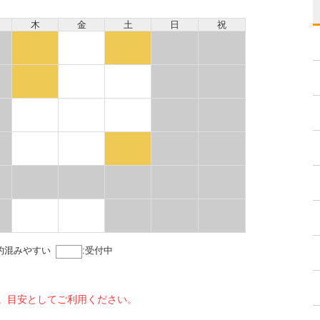
木
金
土
日
祝
的混みやすい
:
受付中
。目安としてご利用ください。