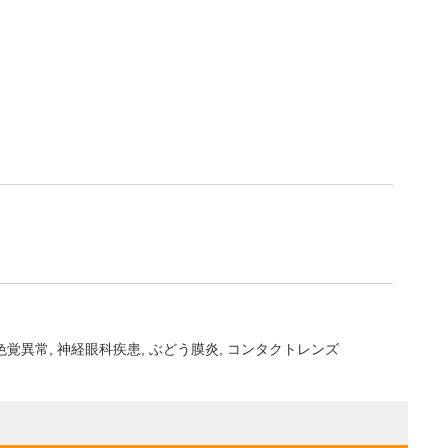
色覚異常
神経眼科疾患
ぶどう膜炎
コンタクトレンズ