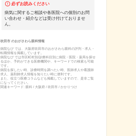
必ずお読みください
病気に関するご相談や各医院への個別のお問
い合わせ・紹介などは受け付けておりませ
ん。
吹田市
の
おがさわら眼科
情報
病院なび では、
大阪府
吹田市
の
おがさわら眼科
の
評判・求人・
転職
情報を掲載しています。
病院なび では市区町村別/診療科目別に病院・医院・薬局を探せ
るほか、予約ができる医療機関や、キーワードでの検索も可能
です。
病院を探したい時、診療時間を調べたい時、医師求人や看護師
求人、薬剤師求人情報を知りたい時に便利です。
また、役立つ医療コラムなども掲載していますので、是非ご覧
になってください。
関連キーワード:
眼科 / 大阪府 / 吹田市 / かかりつけ