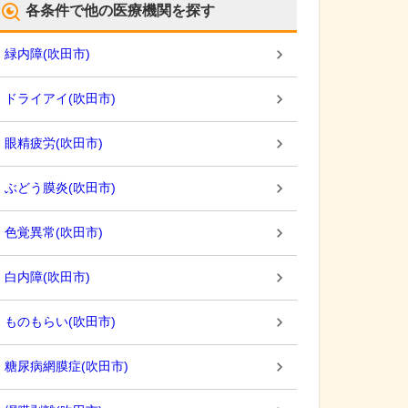
各条件で他の医療機関を探す
緑内障
(
吹田市
)
ドライアイ
(
吹田市
)
眼精疲労
(
吹田市
)
ぶどう膜炎
(
吹田市
)
色覚異常
(
吹田市
)
白内障
(
吹田市
)
ものもらい
(
吹田市
)
糖尿病網膜症
(
吹田市
)