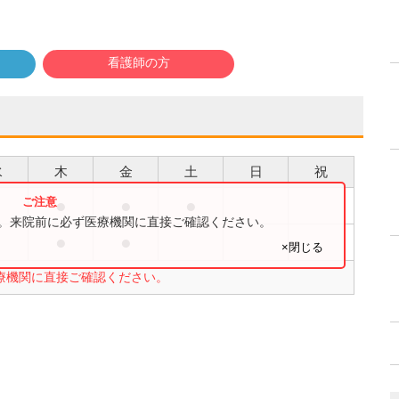
看護師の方
水
木
金
土
日
祝
●
●
●
す。来院前に必ず医療機関に直接ご確認ください。
●
●
×閉じる
療機関に直接ご確認ください。