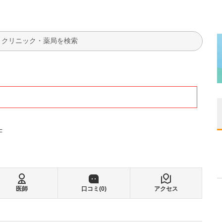
検索
F
医師
口コミ(
0
)
アクセス