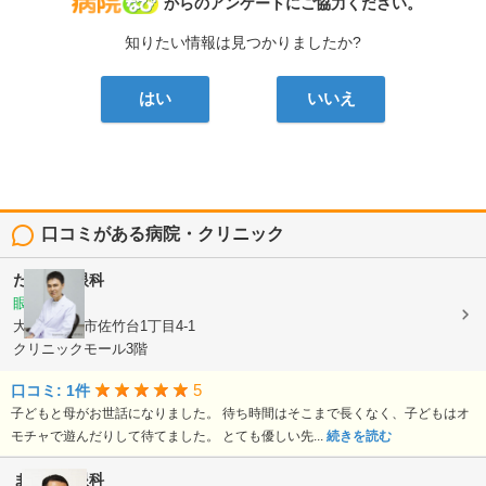
病院なび
からのアンケートにご協力ください。
知りたい情報は見つかりましたか?
はい
いいえ
口コミがある病院・クリニック
たかやま眼科
眼科
大阪府吹田市佐竹台1丁目4-1
クリニックモール3階
5
口コミ: 1件
子どもと母がお世話になりました。 待ち時間はそこまで長くなく、子どもはオ
モチャで遊んだりして待てました。 とても優しい先...
続きを読む
まつもと眼科