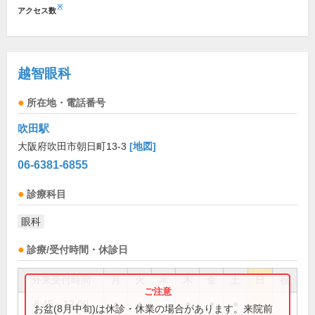
※
アクセス数
越智眼科
所在地・電話番号
吹田駅
大阪府吹田市朝日町13-3
[地図]
06-6381-6855
診療科目
眼科
診療/受付時間・休診日
外来受付時間
月
火
水
木
金
土
日
祝
8:45～12:00
●
●
●
●
●
お盆(8月中旬)は休診・休業の場合があります。来院前