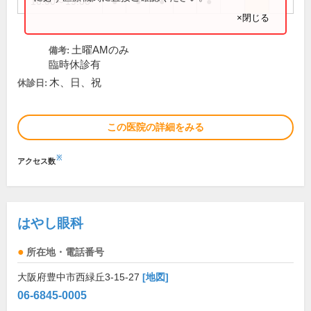
16:00～19:00
●
●
●
●
×閉じる
土曜AMのみ
備考:
臨時休診有
木、日、祝
休診日:
この医院の詳細をみる
※
アクセス数
はやし眼科
所在地・電話番号
大阪府豊中市西緑丘3-15-27
[地図]
06-6845-0005