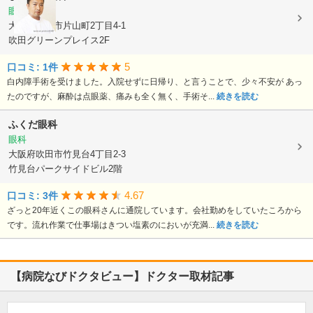
眼科
大阪府吹田市片山町2丁目4-1
吹田グリーンプレイス2F
5
口コミ: 1件
白内障手術を受けました。入院せずに日帰り、と言うことで、少々不安が あっ
たのですが、麻酔は点眼薬、痛みも全く無く、手術そ...
続きを読む
ふくだ眼科
眼科
大阪府吹田市竹見台4丁目2-3
竹見台パークサイドビル2階
4.67
口コミ: 3件
ざっと20年近くこの眼科さんに通院しています。会社勤めをしていたころから
です。流れ作業で仕事場はきつい塩素のにおいが充満...
続きを読む
【病院なびドクタビュー】ドクター取材記事