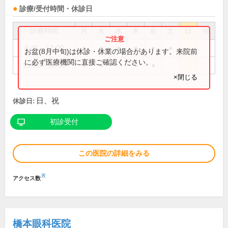
診療/受付時間・休診日
診療時間
月
火
水
木
金
土
日
祝
8:45～12:00
●
●
●
●
●
●
お盆(8月中旬)は休診・休業の場合があります。来院前
に必ず医療機関に直接ご確認ください。
15:00～18:00
●
●
●
●
×閉じる
日、祝
休診日:
初診受付
この医院の詳細をみる
※
アクセス数
橋本眼科医院