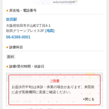
所在地・電話番号
吹田駅
大阪府吹田市片山町2丁目4-1
吹田グリーンプレイス2F
[地図]
06-6389-0001
診療科目
眼科
診療/受付時間・休診日
外来受付時間
月
火
水
木
金
土
日
祝
9:00～12:30
●
●
●
●
●
●
●
お盆(8月中旬)は休診・休業の場合があります。来院前
に必ず医療機関に直接ご確認ください。
14:30～18:00
●
●
●
×閉じる
15:30～18:30
●
●
●
●