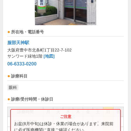
所在地・電話番号
服部天神駅
大阪府豊中市北条町1丁目22-7-102
サンワード緑地1階
[地図]
06-6333-0200
診療科目
眼科
診療/受付時間・休診日
診療時間
月
火
水
木
金
土
日
祝
9:00～12:00
●
●
●
●
●
お盆(8月中旬)は休診・休業の場合があります。来院前
に必ず医療機関に直接ご確認ください。