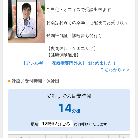
ご自宅・オフィスで受診出来ます
お薬はお近くの薬局、宅配便でお受け取り
登園許可証・診断書も発行可
【夜間休日・全国エリア】
【健康保険適用】
【アレルギー・花粉症専門外来】はじめました！
こちらから＞＞
診療／受付時間・休診日
受診までの目安時間
14
分後
12
32
時
分ごろ
最短
にお呼びいたします