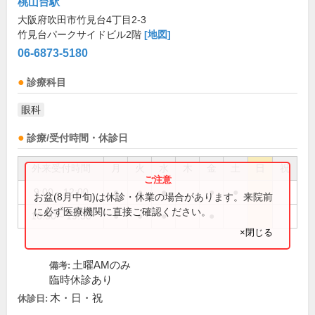
桃山台駅
大阪府吹田市竹見台4丁目2-3
竹見台パークサイドビル2階
[地図]
06-6873-5180
診療科目
眼科
診療/受付時間・休診日
外来受付時間
月
火
水
木
金
土
日
祝
9:00～12:00
●
●
●
●
●
お盆(8月中旬)は休診・休業の場合があります。来院前
に必ず医療機関に直接ご確認ください。
16:30～19:30
●
●
●
●
×閉じる
土曜AMのみ
備考:
臨時休診あり
木・日・祝
休診日: