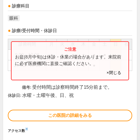
診療科目
眼科
診療/受付時間・休診日
診療時間
月
火
水
木
金
土
日
祝
9:00～12:00
●
●
●
●
●
●
お盆(8月中旬)は休診・休業の場合があります。来院前
に必ず医療機関に直接ご確認ください。
15:00～18:00
●
●
●
●
×閉じる
受付時間は診察時間終了15分前まで。
備考:
水曜・土曜午後、日、祝
休診日:
この医院の詳細をみる
※
アクセス数