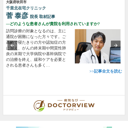
大阪府吹田市
千里北在宅クリニック
菅 泰彦
院長
取材記事
どのような患者さんが貴院を利用されていますか?
訪問診療の対象となるのは、主に
通院が困難になった方々です。ご
高齢で寝たきりの方や認知症の方
に加え、がんの終末期や間質性肺
炎の末期で大学病院や基幹病院で
の治療を終え、緩和ケアを必要と
される患者さんも多く…
>>記事全文を読む