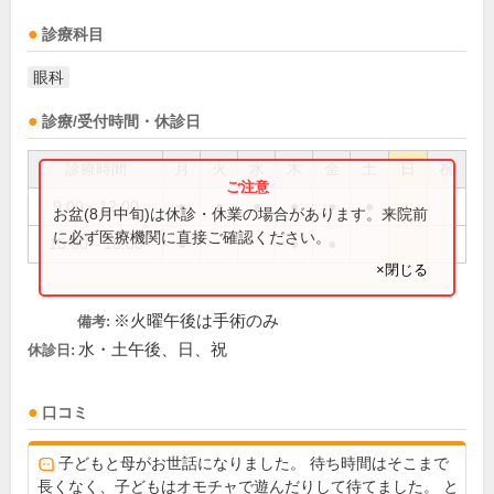
診療科目
眼科
診療/受付時間・休診日
診療時間
月
火
水
木
金
土
日
祝
9:00～12:00
●
●
●
●
●
●
お盆(8月中旬)は休診・休業の場合があります。来院前
に必ず医療機関に直接ご確認ください。
15:00～18:00
●
●
●
×閉じる
※火曜午後は手術のみ
備考:
水・土午後、日、祝
休診日:
口コミ
子どもと母がお世話になりました。 待ち時間はそこまで
長くなく、子どもはオモチャで遊んだりして待てました。 と