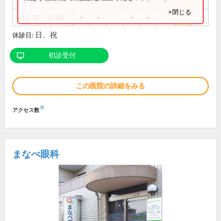
9:00～12:30
●
●
●
●
●
×閉じる
15:30～18:00
●
●
●
●
日、祝
休診日:
初診受付
この医院の詳細をみる
※
アクセス数
まなべ眼科