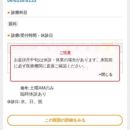
06-6338-8133
診療科目
眼科
診療/受付時間・休診日
外来受付時間
月
火
水
木
金
土
日
祝
9:30～12:00
●
●
●
●
●
お盆(8月中旬)は休診・休業の場合があります。来院前
に必ず医療機関に直接ご確認ください。
15:30～18:00
●
●
●
●
×閉じる
土曜AMのみ
備考:
臨時休診あり
水、日、祝
休診日:
この医院の詳細をみる