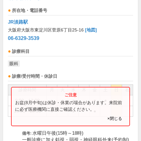
所在地・電話番号
JR淡路駅
大阪府大阪市東淀川区菅原6丁目25-16
[地図]
06-6329-3539
診療科目
眼科
診療/受付時間・休診日
診療時間
月
火
水
木
金
土
日
祝
9:00～12:00
●
●
●
●
●
お盆(8月中旬)は休診・休業の場合があります。来院前
に必ず医療機関に直接ご確認ください。
15:30～18:30
●
●
●
×閉じる
水曜日午後(15時～18時)
備考:
一般診療に加え斜視・弱視・神経眼科外来(予約制)