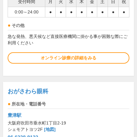
受付時間
月
火
水
木
金
土
日
祝
0:00～24:00
●
●
●
●
●
●
●
●
その他
急な発熱、悪天候など直接医療機関に掛かる事が困難な際にご
利用ください
オンライン診療の詳細をみる
おがさわら眼科
所在地・電話番号
豊津駅
大阪府吹田市垂水町1丁目2-19
シェモアトヨツ2F
[地図]