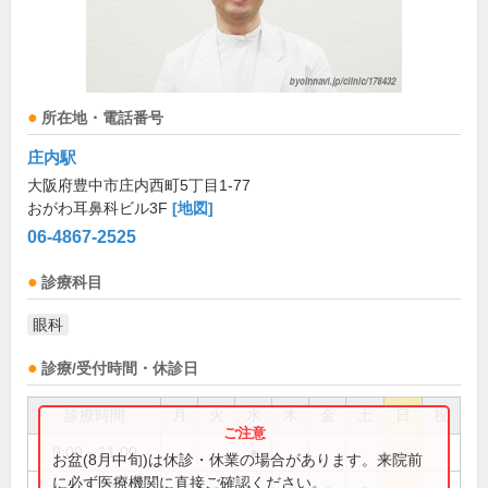
所在地・電話番号
庄内駅
大阪府豊中市庄内西町5丁目1-77
おがわ耳鼻科ビル3F
[地図]
06-4867-2525
診療科目
眼科
診療/受付時間・休診日
診療時間
月
火
水
木
金
土
日
祝
9:00～11:00
●
お盆(8月中旬)は休診・休業の場合があります。来院前
に必ず医療機関に直接ご確認ください。