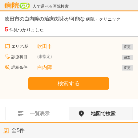
病院なび
人で選べる医院検索
吹田市の白内障の治療/対応が可能な
病院・クリニック
5
件見つかりました
吹田市
エリア/駅
変更
(未指定)
診療科目
追加
白内障
詳細条件
変更
検索する
一覧表示
地図で検索
全
5
件