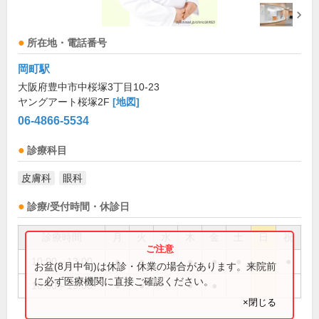
所在地・電話番号
岡町駅
大阪府豊中市中桜塚3丁目10-23
ヤングアート桜塚2F
[地図]
06-4866-5534
診療科目
皮膚科
眼科
診療/受付時間・休診日
診療時間
月
火
水
木
金
土
日
祝
10:00～13:00
●
●
●
●
●
●
お盆(8月中旬)は休診・休業の場合があります。来院前
に必ず医療機関に直接ご確認ください。
16:00～19:00
●
●
●
●
×閉じる