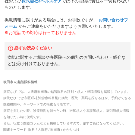
社および
株式会社eヘルスケア
ではその賠償の責任を一切負わない
ものとします。
掲載情報に誤りがある場合には、お手数ですが、
お問い合わせフ
ォーム
からご連絡をいただけますようお願いいたします。
※お電話での対応は行っておりません
必ずお読みください
病気に関するご相談や各医院への個別のお問い合わせ・紹介な
どは受け付けておりません。
吹田市
の
越智眼科
情報
病院なび では、
大阪府
吹田市
の
越智眼科
の
評判・求人・転職
情報を掲載しています。
病院なび では市区町村別/診療科目別に病院・医院・薬局を探せるほか、予約ができる
医療機関や、キーワードでの検索も可能です。
病院を探したい時、診療時間を調べたい時、医師求人や看護師求人、薬剤師求人情報
を知りたい時に便利です。
また、役立つ医療コラムなども掲載していますので、是非ご覧になってください。
関連キーワード:
眼科 / 大阪府 / 吹田市 / かかりつけ