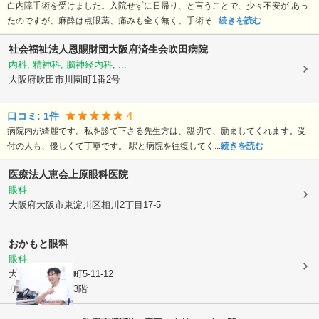
白内障手術を受けました。入院せずに日帰り、と言うことで、少々不安が あっ
たのですが、麻酔は点眼薬、痛みも全く無く、手術そ...
続きを読む
社会福祉法人恩賜財団大阪府済生会吹田病院
内科, 精神科, 脳神経内科, ...
大阪府吹田市
川園町1番2号
4
口コミ:
1
件
病院内が綺麗です。私を診て下さる先生方は、親切で、励ましてくれます。受
付の人も、優しくて丁寧です。 駅と病院を往復してく...
続きを読む
医療法人恵会
上原眼科医院
眼科
大阪府大阪市東淀川区
相川2丁目17-5
おかもと眼科
眼科
大阪府吹田市
泉町5-11-12
リーサイド豊津3階