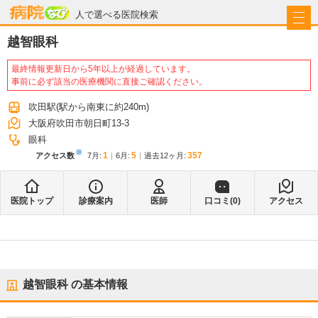
病院なび
人で選べる医院検索
越智眼科
最終情報更新日から5年以上が経過しています。
事前に必ず該当の医療機関に直接ご確認ください。
吹田駅
(駅から
南東に約240m
)
大阪府吹田市朝日町13-3
眼科
※
1
5
357
アクセス数
7月
:
6月
:
過去12ヶ月:
医院トップ
診療案内
医師
口コミ(
0
)
アクセス
越智眼科
の基本情報