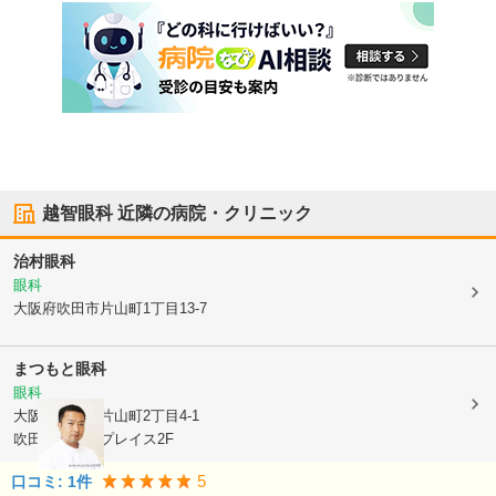
越智眼科
近隣の病院・クリニック
治村眼科
眼科
大阪府吹田市
片山町1丁目13-7
まつもと眼科
眼科
大阪府吹田市
片山町2丁目4-1
吹田グリーンプレイス2F
5
口コミ:
1
件