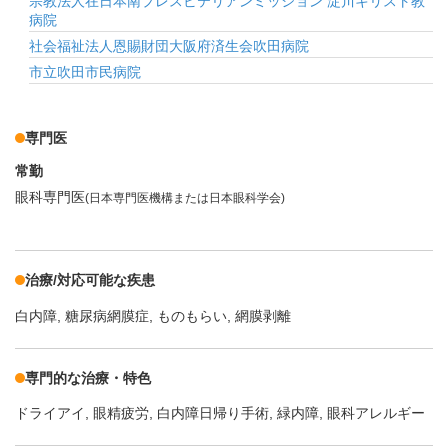
宗教法人在日本南プレスビテリアンミッション 淀川キリスト教
病院
社会福祉法人恩賜財団大阪府済生会吹田病院
市立吹田市民病院
専門医
常勤
眼科専門医
(日本専門医機構または日本眼科学会)
治療/対応可能な疾患
白内障
糖尿病網膜症
ものもらい
網膜剥離
専門的な治療・特色
ドライアイ
眼精疲労
白内障日帰り手術
緑内障
眼科アレルギー