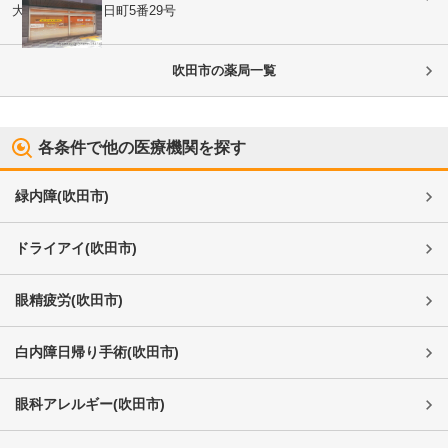
大阪府吹田市
朝日町5番29号
吹田市
の薬局一覧
各条件で他の医療機関を探す
緑内障
(
吹田市
)
ドライアイ
(
吹田市
)
眼精疲労
(
吹田市
)
白内障日帰り手術
(
吹田市
)
眼科アレルギー
(
吹田市
)