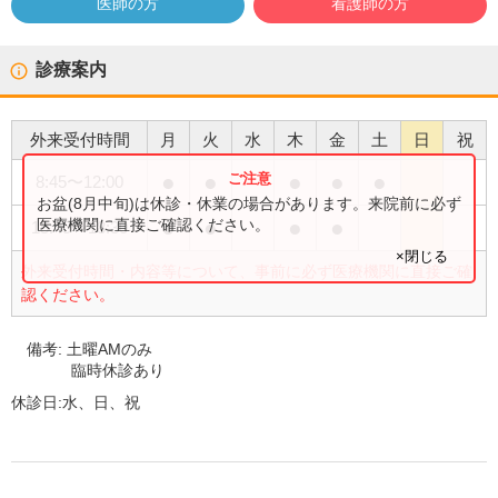
医師の方
看護師の方
診療案内
外来受付時間
月
火
水
木
金
土
日
祝
●
●
●
●
●
8:45
〜
12:00
お盆(8月中旬)は休診・休業の場合があります。来院前に必ず
●
●
●
●
医療機関に直接ご確認ください。
15:45
〜
18:30
×閉じる
外来受付時間・内容等について、事前に必ず医療機関に直接ご確
認ください。
備考:
土曜AMのみ
臨時休診あり
休診日:
水、日、祝