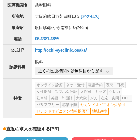
医療機関名
越智眼科
所在地
大阪府吹田市朝日町13-3
[アクセス]
最寄駅
吹田駅
(駅から
南東に約240m
)
電話
06-6381-6855
公式HP
http://ochi-eyeclinic.osaka/
眼科
診療科目
近くの医療機関を診療科目から探す
オンライン診療
ネット受付
電話予約
夜間
日祝
女性医師
スマホ保険証
入院可
キッズ
クレカ
特徴
駐車場
英語
外国語
大病院
がん
在宅
訪問
DPC
バリアフリー
感染予防
セカンドオピニオン受診可
セカンドオピニオン情報提供可
地域連携
直近の求人を確認する
[PR]