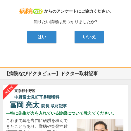
病院なび
からのアンケートにご協力ください。
知りたい情報は見つかりましたか?
はい
いいえ
【病院なびドクタビュー】ドクター取材記事
東京都中野区
中野富士見町耳鼻咽喉科
冨岡 亮太
院長
取材記事
特に先生が力を入れている診療について教えてください。
これまで耳を専門に研鑽を積んで
きたこともあり、難聴や突発性難