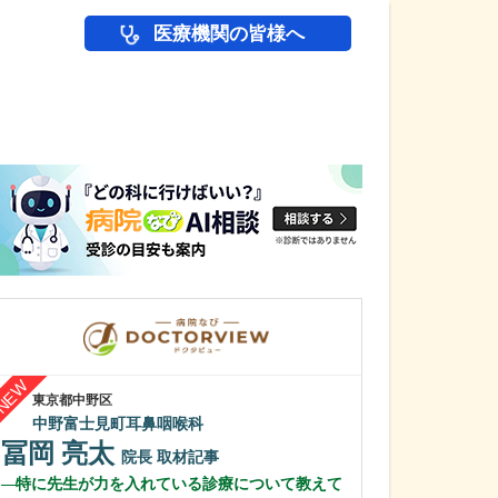
医療機関の皆様へ
医師(ドクター)の
東京都中野区
東京都豊島区
中野富士見町耳鼻咽喉科
南大塚クリニッ
冨岡 亮太
岡本 完
院長
取材記事
院
特に先生が力を入れている診療について教えて
読者へのメッセ