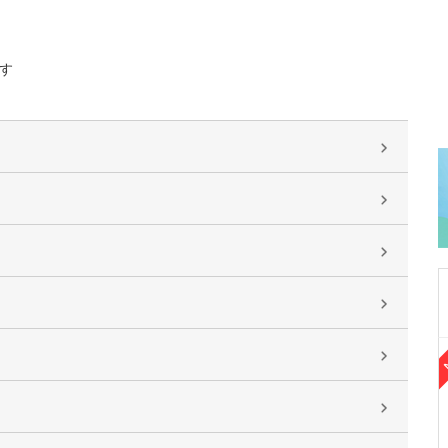
す
大阪府泉佐野市
りんくうタウンクリニック
山田 幸則
院長
取材記事
貴院の特長でもある健康診断や検診について、