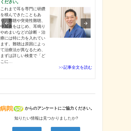
ください。
当院は、総合診
これまで耳を専門に研鑽
門医の二刀流と
を積んできたこともあ
域の皆さんの“医
り、難聴や突発性難聴、
窓口”となり、健
中耳炎をはじめ、耳鳴り
るパートナーで
やめまいなどの診断・治
と考えています
療には特に力を入れてい
小さなお悩みで
ます。難聴は原因によっ
相談できる場所
て治療法が異なるため、
いただけるよう
まずは詳しい検査で「ど
こに…
>>記事全文を読む
病院なび
からのアンケートにご協力ください。
知りたい情報は見つかりましたか?