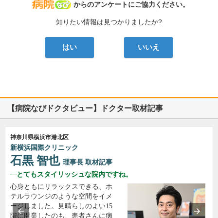
病院なび
からのアンケートにご協力ください。
知りたい情報は見つかりましたか?
はい
いいえ
【病院なびドクタビュー】ドクター取材記事
神奈川県横浜市港北区
新横浜国際クリニック
石黒 智也
理事長
取材記事
とてもスタイリッシュな院内ですね。
心身ともにリラックスできる、ホ
テルラウンジのような空間をイメ
ージしました。見晴らしのよい15
階に開業したのも、患者さんに病