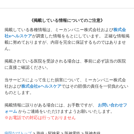
《掲載している情報についてのご注意》
掲載している各種情報は、ミーカンパニー株式会社および
株式会
社eヘルスケア
が調査した情報をもとにしています。 正確な情報掲
載に努めておりますが、内容を完全に保証するものではありませ
ん。
掲載されている医院を受診される場合は、事前に必ず該当の医院
に直接ご確認ください。
当サービスによって生じた損害について、ミーカンパニー株式会
社および
株式会社eヘルスケア
ではその賠償の責任を一切負わない
ものとします。
掲載情報に誤りがある場合には、お手数ですが、
お問い合わせフ
ォーム
からご連絡をいただけますようお願いいたします。
※お電話での対応は行っておりません
病院なびトップ
>
路線・駅検索
>
阪神電鉄
>
阪神本線