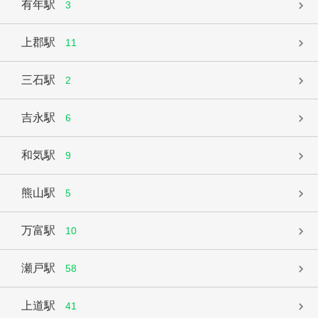
有年駅
3
上郡駅
11
三石駅
2
吉永駅
6
和気駅
9
熊山駅
5
万富駅
10
瀬戸駅
58
上道駅
41