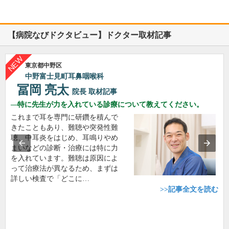
【病院なびドクタビュー】ドクター取材記事
東京都中野区
中野富士見町耳鼻咽喉科
冨岡 亮太
院長
取材記事
特に先生が力を入れている診療について教えてください。
これまで耳を専門に研鑽を積んで
きたこともあり、難聴や突発性難
聴、中耳炎をはじめ、耳鳴りやめ
まいなどの診断・治療には特に力
を入れています。難聴は原因によ
って治療法が異なるため、まずは
詳しい検査で「どこに…
>>記事全文を読む