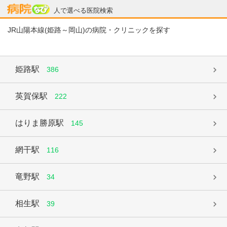
病院なび
人で選べる医院検索
JR山陽本線(姫路～岡山)の病院・クリニックを探す
姫路駅
386
英賀保駅
222
はりま勝原駅
145
網干駅
116
竜野駅
34
相生駅
39