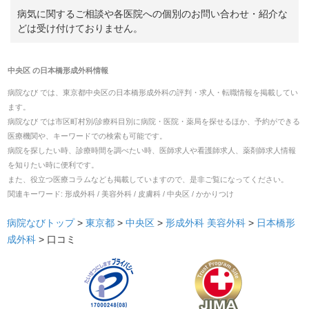
病気に関するご相談や各医院への個別のお問い合わせ・紹介な
どは受け付けておりません。
中央区
の
日本橋形成外科
情報
病院なび では、
東京都
中央区
の
日本橋形成外科
の
評判・求人・転職
情報を掲載してい
ます。
病院なび では市区町村別/診療科目別に病院・医院・薬局を探せるほか、予約ができる
医療機関や、キーワードでの検索も可能です。
病院を探したい時、診療時間を調べたい時、医師求人や看護師求人、薬剤師求人情報
を知りたい時に便利です。
また、役立つ医療コラムなども掲載していますので、是非ご覧になってください。
関連キーワード:
形成外科 / 美容外科 / 皮膚科 / 中央区 / かかりつけ
病院なびトップ
>
東京都
>
中央区
>
形成外科
美容外科
>
日本橋形
成外科
>
口コミ