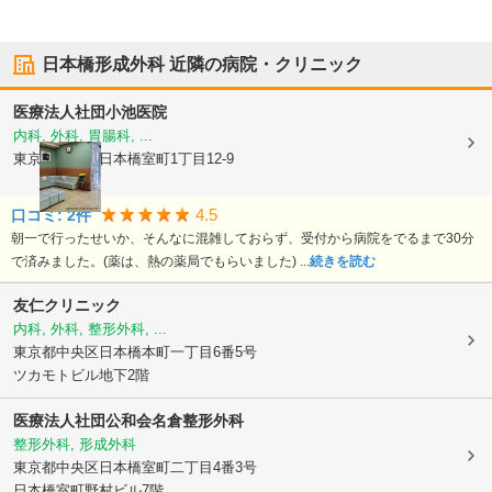
日本橋形成外科
近隣の病院・クリニック
医療法人社団
小池医院
内科, 外科, 胃腸科, ...
東京都中央区
日本橋室町1丁目12-9
4.5
口コミ:
2
件
朝一で行ったせいか、そんなに混雑しておらず、受付から病院をでるまで30分
で済みました。(薬は、熱の薬局でもらいました) ...
続きを読む
友仁クリニック
内科, 外科, 整形外科, ...
東京都中央区
日本橋本町一丁目6番5号
ツカモトビル地下2階
医療法人社団公和会名倉整形外科
整形外科, 形成外科
東京都中央区
日本橋室町二丁目4番3号
日本橋室町野村ビル7階