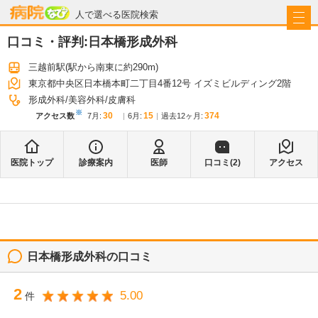
病院なび
人で選べる医院検索
口コミ・評判:
日本橋形成外科
三越前駅
(駅から
南東に約290m
)
東京都中央区日本橋本町二丁目4番12号 イズミビルディング2階
形成外科
美容外科
皮膚科
※
30
15
374
アクセス数
7月
:
6月
:
過去12ヶ月:
医院トップ
診療案内
医師
口コミ(
2
)
アクセス
日本橋形成外科
の口コミ
2
5.00
件