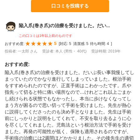
口コミを投稿する
陥入爪(巻き爪)の治療を受けました。だい...
この口コミは1年以上前のものです
5
おすすめ度:
[
対応:
5
清潔感:
5
待ち時間:
4
]
投稿者: 一太郎 さん
受診者: 本人 (男性・ 40代)
受診時期: 2019年
おすすめ度
:
陥入爪(巻き爪)の治療を受けました。だいぶ長い事我慢してし
まっていたのでかなり進行してしまっていました。根治手術
をすすめられたのですが、正直手術はこわかったです。爪や
指先って切ると特に痛い場所なので…けれどこれ以上ごまか
し続けられる状態でもなかったし、本当に歩けなくなってし
まう方が困るので思い切って手術を受けました。先生が熱心
に説得してくださったのも決め手となりました。先生は手術
前にしっかりと説明をしてくれて、不安を取り去るように心
を尽くしてくれました。児島法という根治方法で手術を受け
ました。再発の可能性が低く、保険も適用されるのですが、
手術痕の治癒には2週間ほどかかりました。その後先生の適切