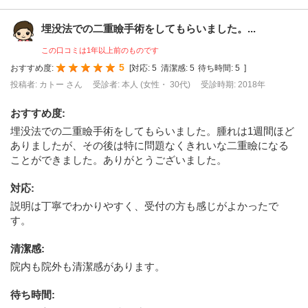
埋没法での二重瞼手術をしてもらいました。...
この口コミは1年以上前のものです
5
おすすめ度:
[
対応:
5
清潔感:
5
待ち時間:
5
]
投稿者: カトー さん
受診者: 本人 (女性・ 30代)
受診時期: 2018年
おすすめ度
:
埋没法での二重瞼手術をしてもらいました。腫れは1週間ほど
ありましたが、その後は特に問題なくきれいな二重瞼になる
ことができました。ありがとうございました。
対応
:
説明は丁寧でわかりやすく、受付の方も感じがよかったで
す。
清潔感
:
院内も院外も清潔感があります。
待ち時間
: