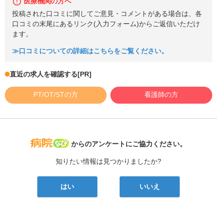
医療機関の方へ
投稿された口コミに関してご意見・コメントがある場合は、各
口コミの末尾にあるリンク(入力フォーム)からご返信いただけ
ます。
≫口コミについての詳細はこちらをご覧ください。
直近の求人を確認する
[PR]
PT/OT/STの方
看護師の方
病院なび
からのアンケートにご協力ください。
知りたい情報は見つかりましたか?
はい
いいえ