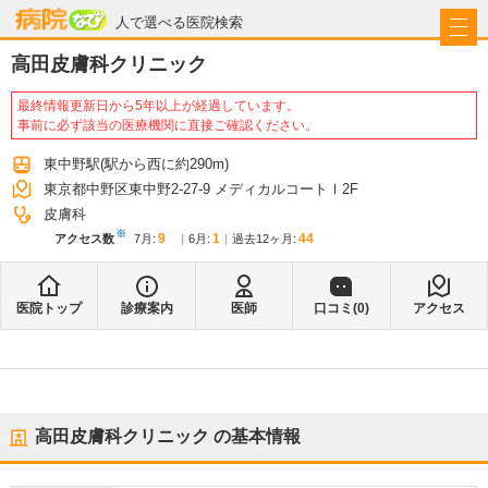
病院なび
人で選べる医院検索
高田皮膚科クリニック
最終情報更新日から5年以上が経過しています。
事前に必ず該当の医療機関に直接ご確認ください。
東中野駅
(駅から
西に約290m
)
東京都中野区東中野2-27-9 メディカルコートⅠ2F
皮膚科
※
9
1
44
アクセス数
7月
:
6月
:
過去12ヶ月:
医院トップ
診療案内
医師
口コミ(
0
)
アクセス
高田皮膚科クリニック
の基本情報