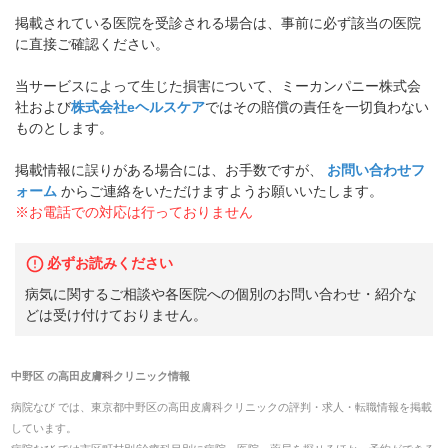
掲載されている医院を受診される場合は、事前に必ず該当の医院
に直接ご確認ください。
当サービスによって生じた損害について、ミーカンパニー株式会
社および
株式会社eヘルスケア
ではその賠償の責任を一切負わない
ものとします。
掲載情報に誤りがある場合には、お手数ですが、
お問い合わせフ
ォーム
からご連絡をいただけますようお願いいたします。
※お電話での対応は行っておりません
必ずお読みください
病気に関するご相談や各医院への個別のお問い合わせ・紹介な
どは受け付けておりません。
中野区
の
高田皮膚科クリニック
情報
病院なび では、
東京都
中野区
の
高田皮膚科クリニック
の
評判・求人・転職
情報を掲載
しています。