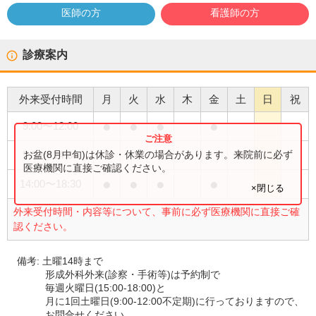
医師の方
看護師の方
診療案内
外来受付時間
月
火
水
木
金
土
日
祝
●
●
●
●
9:00
〜
12:00
●
お盆(8月中旬)は休診・休業の場合があります。来院前に必ず
9:00
〜
14:00
医療機関に直接ご確認ください。
●
●
●
●
14:00
〜
18:30
×閉じる
外来受付時間・内容等について、事前に必ず医療機関に直接ご確
認ください。
備考:
土曜14時まで
形成外科外来(診察・手術等)は予約制で
毎週火曜日(15:00-18:00)と
月に1回土曜日(9:00-12:00不定期)に行っておりますので、
お問合せください。