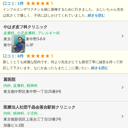
5
口コミ:
1
件
インフルエンザワクチンを娘に接種するために行きました。 おじいちゃん先生
は気さくで優しく、子供に話しかけてくれていました...
続きを読む
やはぎ皮フ科クリニック
皮膚科, 小児皮膚科, アレルギー科
東京都中野区
東中野3-8-9
東中野医療ビル3F
5
口コミ:
6
件
新しくとても綺麗な院内です。何より先生がとても親切丁寧に誠意を持って対
応して下さいます。なにかあったらまたここに通いたい...
続きを読む
菖医院
内科, 皮膚科, 精神科
東京都中野区
東中野一丁目25番9号
医療法人社団千晶会落合駅前クリニック
内科, 精神科, 小児科, ...
東京都新宿区
上落合三丁目10番3号
加藤ビル1階