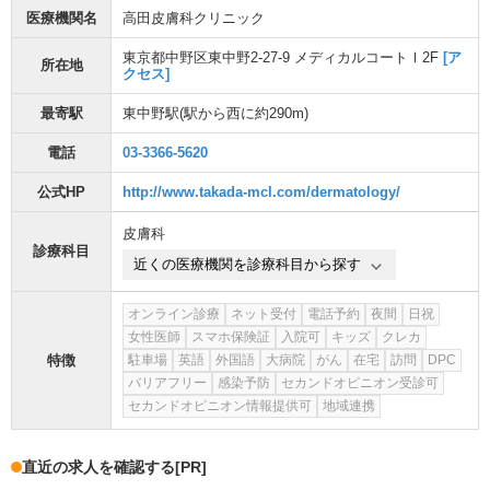
医療機関名
高田皮膚科クリニック
東京都中野区東中野2-27-9 メディカルコートⅠ2F
[ア
所在地
クセス]
最寄駅
東中野駅
(駅から
西に約290m
)
電話
03-3366-5620
公式HP
http://www.takada-mcl.com/dermatology/
皮膚科
診療科目
近くの医療機関を診療科目から探す
オンライン診療
ネット受付
電話予約
夜間
日祝
女性医師
スマホ保険証
入院可
キッズ
クレカ
特徴
駐車場
英語
外国語
大病院
がん
在宅
訪問
DPC
バリアフリー
感染予防
セカンドオピニオン受診可
セカンドオピニオン情報提供可
地域連携
直近の求人を確認する
[PR]