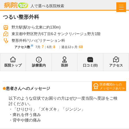
病院なび
人で選べる医院検索
つるい整形外科
野方駅
(駅から
北東に約130m
)
東京都中野区野方6丁目6-2 サンクリバージュ野方1階
整形外科
リハビリテーション科
※
7
8
68
アクセス数
7月
:
6月
:
過去12ヶ月:
医院トップ
診療案内
医師
口コミ(
0
)
アクセス
医療機関からの
患者さんへのメッセージ
メッセージあり
以下のような症状でお困りの方はぜひ一度当院へ受診をご検
討ください。
・「ひりひり」「ズキズキ」「ジンジン」
・痺れを伴う痛み
・背中や腰の痛み