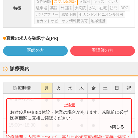
女性医師
スマホ保険証
入院可
キッズ
クレカ
特徴
駐車場
英語
外国語
大病院
がん
在宅
訪問
DPC
バリアフリー
感染予防
セカンドオピニオン受診可
セカンドオピニオン情報提供可
地域連携
直近の求人を確認する
[PR]
医師の方
看護師の方
診療案内
診療時間
月
火
水
木
金
土
日
祝
●
●
●
●
9:00
〜
12:30
●
●
お盆(8月中旬)は休診・休業の場合があります。来院前に必ず
9:00
〜
13:00
医療機関に直接ご確認ください。
●
●
●
●
15:00
〜
18:30
×閉じる
診療時間・内容等について、事前に必ず医療機関に直接ご確認く