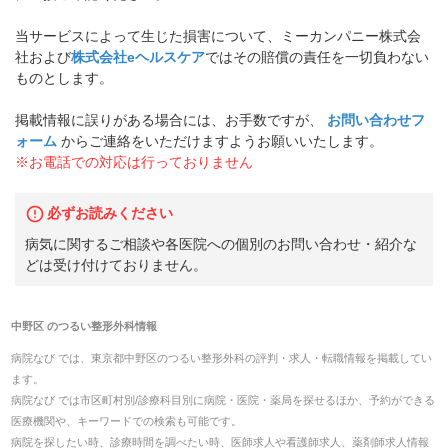
当サービスによって生じた損害について、ミーカンパニー株式会
社および
株式会社eヘルスケア
ではその賠償の責任を一切負わない
ものとします。
掲載情報に誤りがある場合には、お手数ですが、
お問い合わせフ
ォーム
からご連絡をいただけますようお願いいたします。
※お電話での対応は行っておりません
必ずお読みください
病気に関するご相談や各医院への個別のお問い合わせ・紹介な
どは受け付けておりません。
中野区
の
つるい整形外科
情報
病院なび では、
東京都
中野区
の
つるい整形外科
の
評判・求人・転職
情報を掲載してい
ます。
病院なび では市区町村別/診療科目別に病院・医院・薬局を探せるほか、予約ができる
医療機関や、キーワードでの検索も可能です。
病院を探したい時、診療時間を調べたい時、医師求人や看護師求人、薬剤師求人情報