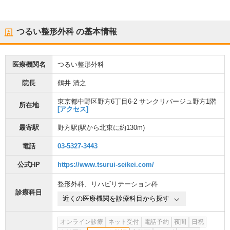
つるい整形外科
の基本情報
医療機関名
つるい整形外科
院長
鶴井 清之
東京都中野区野方6丁目6-2 サンクリバージュ野方1階
所在地
[アクセス]
最寄駅
野方駅
(駅から
北東に約130m
)
電話
03-5327-3443
公式HP
https://www.tsurui-seikei.com/
整形外科
、
リハビリテーション科
診療科目
近くの医療機関を診療科目から探す
オンライン診療
ネット受付
電話予約
夜間
日祝