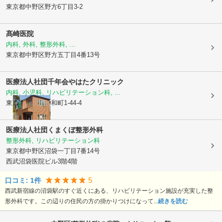
東京都中野区
野方6丁目3-2
髙崎医院
内科, 外科, 整形外科, ...
東京都中野区
野方五丁目4番13号
医療法人社団千年会
やはたクリニック
内科, 小児科, リハビリテーション科, ...
東京都中野区
大和町1-44-4
医療法人社団くまくぼ整形外科
整形外科, リハビリテーション科
東京都中野区
沼袋一丁目7番14号
西武沼袋医院ビル3階4階
5
口コミ:
1
件
西武新宿線の沼袋駅のすぐ近くにある、リハビリテーション施設が充実した整
形外科です。この辺りの住民の方の掛かりつけになって...
続きを読む