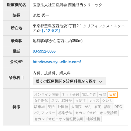
医療機関名
医療法人社団宜興会 西池袋秀クリニック
院長
池松 秀一
東京都豊島区西池袋1丁目2-1 クリフィックス・スクエ
所在地
ア2F
[アクセス]
最寄駅
池袋駅
(駅から
南西に約350m
)
電話
03-5952-0066
公式HP
http://www.syu-clinic.com/
内科
、
皮膚科
、
婦人科
診療科目
近くの医療機関を診療科目から探す
オンライン診療
ネット受付
電話予約
夜間
日祝
女性医師
スマホ保険証
入院可
キッズ
クレカ
特徴
駐車場
英語
外国語
大病院
がん
在宅
訪問
DPC
バリアフリー
感染予防
セカンドオピニオン受診可
セカンドオピニオン情報提供可
地域連携