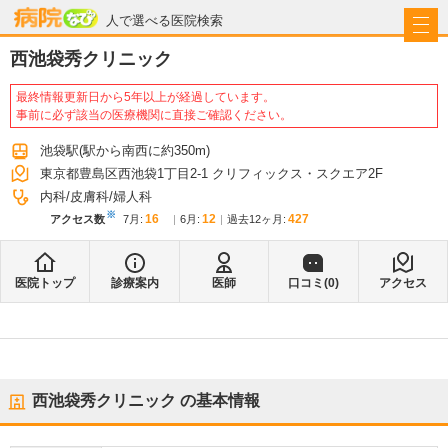
病院なび
人で選べる医院検索
西池袋秀クリニック
最終情報更新日から5年以上が経過しています。
事前に必ず該当の医療機関に直接ご確認ください。
池袋駅
(駅から
南西に約350m
)
東京都豊島区西池袋1丁目2-1 クリフィックス・スクエア2F
内科
皮膚科
婦人科
※
16
12
427
アクセス数
7月
:
6月
:
過去12ヶ月:
医院トップ
診療案内
医師
口コミ(
0
)
アクセス
西池袋秀クリニック
の基本情報