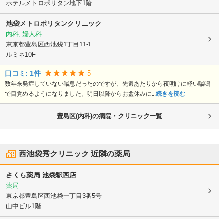
ホテルメトロポリタン地下1階
池袋メトロポリタンクリニック
内科, 婦人科
東京都豊島区
西池袋1丁目11-1
ルミネ10F
5
口コミ:
1
件
数年来発症していない喘息だったのですが、先週あたりから夜明けに軽い喘鳴
で目覚めるようになりました。明日以降からお盆休みに...
続きを読む
豊島区(内科)の病院・クリニック一覧
西池袋秀クリニック
近隣の薬局
さくら薬局 池袋駅西店
薬局
東京都豊島区
西池袋一丁目3番5号
山中ビル1階