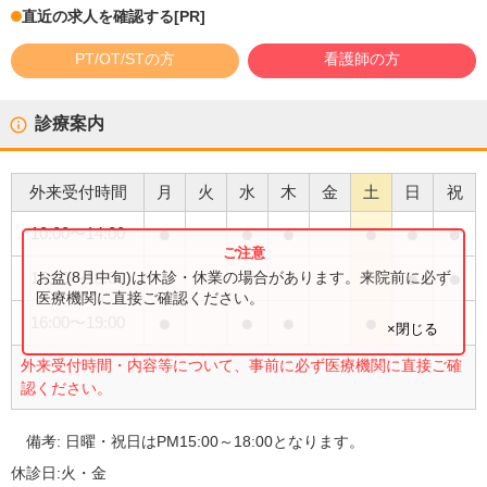
直近の求人を確認する
[PR]
PT/OT/STの方
看護師の方
診療案内
外来受付時間
月
火
水
木
金
土
日
祝
●
●
●
●
●
●
10:00
〜
14:00
●
●
お盆(8月中旬)は休診・休業の場合があります。来院前に必ず
15:00
〜
18:00
医療機関に直接ご確認ください。
●
●
●
●
16:00
〜
19:00
×閉じる
外来受付時間・内容等について、事前に必ず医療機関に直接ご確
認ください。
備考:
日曜・祝日はPM15:00～18:00となります。
休診日:
火・金