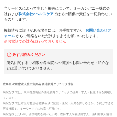
当サービスによって生じた損害について、ミーカンパニー株式会
社および
株式会社eヘルスケア
ではその賠償の責任を一切負わない
ものとします。
掲載情報に誤りがある場合には、お手数ですが、
お問い合わせフ
ォーム
からご連絡をいただけますようお願いいたします。
※お電話での対応は行っておりません
必ずお読みください
病気に関するご相談や各医院への個別のお問い合わせ・紹介な
どは受け付けておりません。
豊島区
の
医療法人社団宜興会 西池袋秀クリニック
情報
病院なび では、
東京都
豊島区
の
西池袋秀クリニック
の
評判・求人・転職
情報を掲載し
ています。
病院なび では市区町村別/診療科目別に病院・医院・薬局を探せるほか、予約ができる
医療機関や、キーワードでの検索も可能です。
病院を探したい時、診療時間を調べたい時、医師求人や看護師求人、薬剤師求人情報