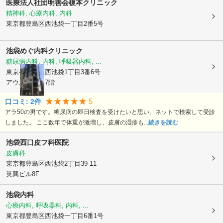
医療法人社団明善会榎本クリニック
精神科, 心療内科, 内科
東京都豊島区
西池袋一丁目2番5号
池袋めぐ内科クリニック
糖尿病内科, 内科, 呼吸器内科, ...
東京都豊島区
西池袋1丁目3番6号
アウルコート7階
5
口コミ:
2
件
アラ50の男です。糖尿病の即日検査を受けたいと思い、ネットで検索して受診
しました。 ここ数年で体重が激増し、皮膚の湿疹も...
続きを読む
池袋西口皮フ科医院
皮膚科
東京都豊島区
西池袋2丁目39-11
英興ビル8F
池袋内科
心療内科, 呼吸器科, 内科, ...
東京都豊島区
西池袋一丁目6番1号