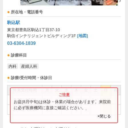
所在地・電話番号
駒込駅
東京都豊島区駒込1丁目37-10
駒信インテリジェントビルディング1F
[地図]
03-6304-1839
診療科目
内科
産婦人科
診療/受付時間・休診日
外来受付時間
月
火
水
木
金
土
日
祝
9:30～12:30
●
●
●
●
●
お盆(8月中旬)は休診・休業の場合があります。来院前
に必ず医療機関に直接ご確認ください。
15:30～21:00
●
●
●
●
●
×閉じる