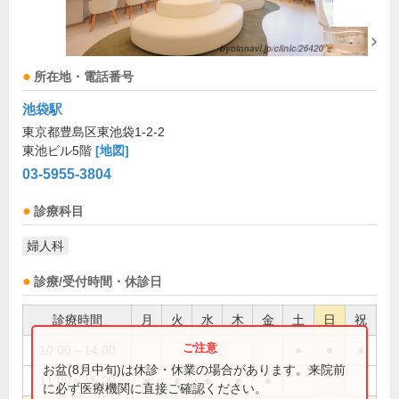
所在地・電話番号
池袋駅
東京都豊島区東池袋1-2-2
東池ビル5階
[地図]
03-5955-3804
診療科目
婦人科
診療/受付時間・休診日
診療時間
月
火
水
木
金
土
日
祝
10:00～14:00
●
●
●
お盆(8月中旬)は休診・休業の場合があります。来院前
11:00～15:00
●
●
●
●
●
に必ず医療機関に直接ご確認ください。