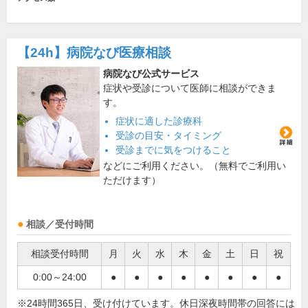
【24h】
病院なび医療相談
病院なび公式サービス
症状や受診について医師に相談ができま
す。
症状に適した診療科
受診の目安・タイミング
受診までに気をつけること
などにご利用ください。（無料でご利用い
ただけます）
相談／受付時間
相談受付時間
月
火
水
木
金
土
日
祝
0:00～24:00
●
●
●
●
●
●
●
●
※24時間365日、受け付けています。休日深夜時間帯の回答には