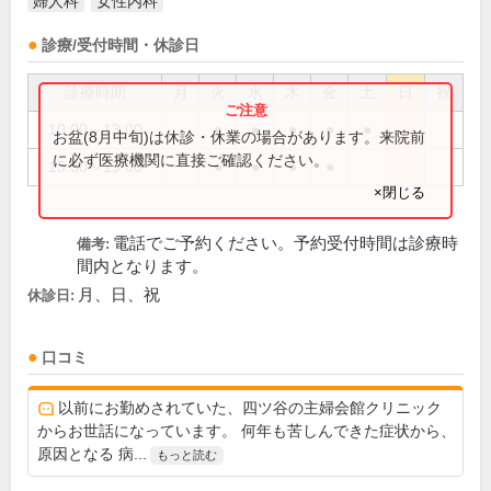
婦人科
女性内科
診療/受付時間・休診日
診療時間
月
火
水
木
金
土
日
祝
10:00～13:00
●
●
●
●
●
お盆(8月中旬)は休診・休業の場合があります。来院前
に必ず医療機関に直接ご確認ください。
15:30～19:00
●
●
●
●
×閉じる
電話でご予約ください。予約受付時間は診療時
備考:
間内となります。
月、日、祝
休診日:
口コミ
以前にお勤めされていた、四ツ谷の主婦会館クリニック
からお世話になっています。 何年も苦しんできた症状から、
原因となる 病...
もっと読む