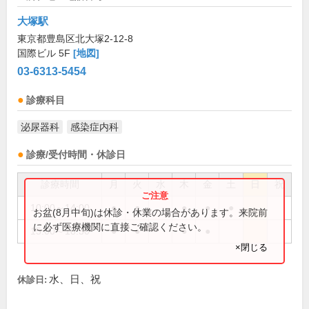
大塚駅
東京都豊島区北大塚2-12-8
国際ビル 5F
[地図]
03-6313-5454
診療科目
泌尿器科
感染症内科
診療/受付時間・休診日
診療時間
月
火
水
木
金
土
日
祝
10:00～14:00
●
●
●
●
●
お盆(8月中旬)は休診・休業の場合があります。来院前
に必ず医療機関に直接ご確認ください。
15:00～18:30
●
●
●
●
×閉じる
水、日、祝
休診日: