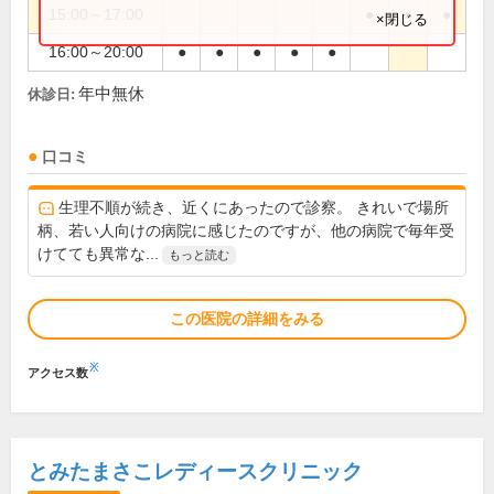
15:00～17:00
●
●
●
×閉じる
16:00～20:00
●
●
●
●
●
年中無休
休診日:
口コミ
生理不順が続き、近くにあったので診察。 きれいで場所
柄、若い人向けの病院に感じたのですが、他の病院で毎年受
けてても異常な...
もっと読む
この医院の詳細をみる
※
アクセス数
とみたまさこレディースクリニック