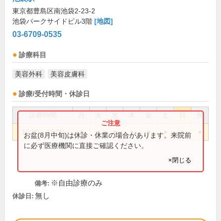
東京都豊島区南池袋2-23-2
池袋パークサイドビル3階
[地図]
03-6709-0535
診療科目
美容外科
美容皮膚科
診療/受付時間・休診日
診療時間
月
火
水
木
金
土
日
祝
10:00～19:00
●
●
●
●
●
●
●
●
お盆(8月中旬)は休診・休業の場合があります。来院前
に必ず医療機関に直接ご確認ください。
×閉じる
※自由診療のみ
備考:
無し
休診日: