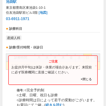
池袋駅
東京都豊島区東池袋1-10-1
住友池袋駅前ビル3階
[地図]
03-6911-1971
診療科目
産婦人科
診療/受付時間・休診日
診療時間
月
火
水
木
金
土
日
祝
9:30～19:00
●
●
●
●
●
●
●
●
お盆(8月中旬)は休診・休業の場合があります。来院前
に必ず医療機関に直接ご確認ください。
×閉じる
○完全予約制
備考:
○土曜、日曜、祝日も診療
○診療時間は日によって若干の変動がございます。
お電話にてご確...(
続きを読む
)