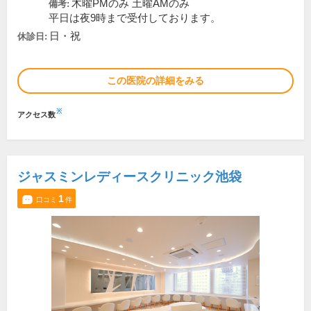
木曜PMのみ 土曜AMのみ
備考:
平日は夜9時まで受付しております。
日・祝
休診日:
この医院の詳細をみる
※
アクセス数
ジャスミンレディースクリニック池袋
1
口コミ
件