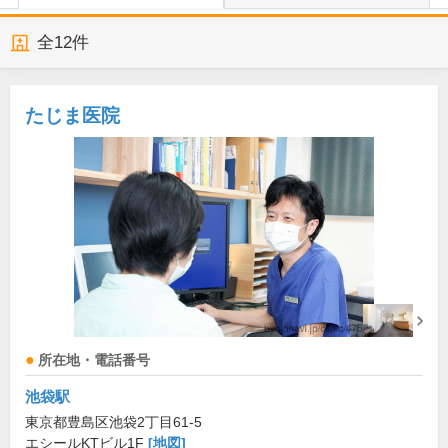
全
12
件
たじま医院
所在地・電話番号
池袋駅
東京都豊島区池袋2丁目61-5
エシールKTビル1F
[地図]