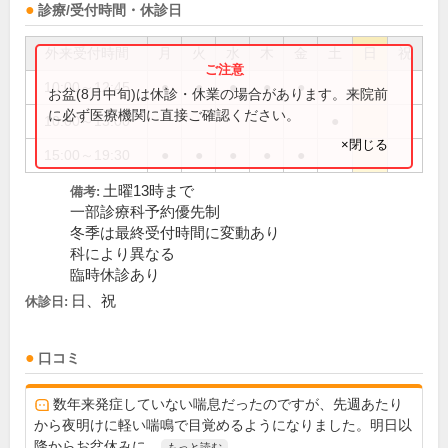
診療/受付時間・休診日
外来受付時間
月
火
水
木
金
土
日
祝
10:00～12:45
●
●
●
●
●
お盆(8月中旬)は休診・休業の場合があります。来院前
に必ず医療機関に直接ご確認ください。
10:00～13:00
●
×閉じる
15:00～19:30
●
●
●
●
●
土曜13時まで
備考:
一部診療科予約優先制
冬季は最終受付時間に変動あり
科により異なる
臨時休診あり
日、祝
休診日:
口コミ
数年来発症していない喘息だったのですが、先週あたり
から夜明けに軽い喘鳴で目覚めるようになりました。明日以
降からお盆休みに...
もっと読む