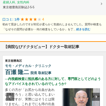
産婦人科, 女性内科
東京都豊島区駒込2-5-5
4
口コミ: 1件
初めて受診したのですが対応が柔らかく気後れしませんでした。質問や検査も
「なぜその質問が必要か・何の検査をしているか」を丁...
続きを読む
【病院なびドクタビュー】ドクター取材記事
東京都豊島区
モモ・メディカル・クリニック
百瀬 隆二
院長
取材記事
内視鏡検査に抵抗感のある方に対して、専門医としてどのよう
なアドバイスをされているのでしょうか?
多くの方が「お尻から出血があれ
ば痔だろう」と思い込んでしまい
がちですが、実際にはそうとは限
りません。これまでにも痔の出血