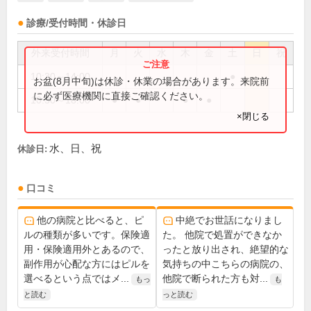
診療/受付時間・休診日
外来受付時間
月
火
水
木
金
土
日
祝
10:30～14:00
●
お盆(8月中旬)は休診・休業の場合があります。来院前
に必ず医療機関に直接ご確認ください。
10:30～18:00
●
●
●
●
×閉じる
水、日、祝
休診日:
口コミ
他の病院と比べると、ピ
中絶でお世話になりまし
ルの種類が多いです。保険適
た。 他院で処置ができなか
用・保険適用外とあるので、
ったと放り出され、絶望的な
副作用が心配な方にはピルを
気持ちの中こちらの病院の、
選べるという点ではメ...
他院で断られた方も対...
もっ
も
と読む
っと読む