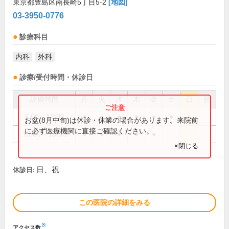
東京都豊島区南長崎5丁目5-2
[地図]
03-3950-0776
診療科目
内科
外科
診療/受付時間・休診日
診療時間
月
火
水
木
金
土
日
祝
9:00～12:00
●
●
●
●
●
●
お盆(8月中旬)は休診・休業の場合があります。来院前
に必ず医療機関に直接ご確認ください。
15:00～18:00
●
●
●
●
●
×閉じる
日、祝
休診日:
この医院の詳細をみる
※
アクセス数