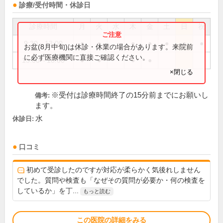
診療/受付時間・休診日
診療時間
月
火
水
木
金
土
日
祝
9:30～13:00
●
●
●
●
●
●
●
お盆(8月中旬)は休診・休業の場合があります。来院前
に必ず医療機関に直接ご確認ください。
15:00～18:00
●
●
●
●
×閉じる
※受付は診療時間終了の15分前までにお願いし
備考:
ます。
水
休診日:
口コミ
初めて受診したのですが対応が柔らかく気後れしません
でした。質問や検査も「なぜその質問が必要か・何の検査を
しているか」を丁...
もっと読む
この医院の詳細をみる