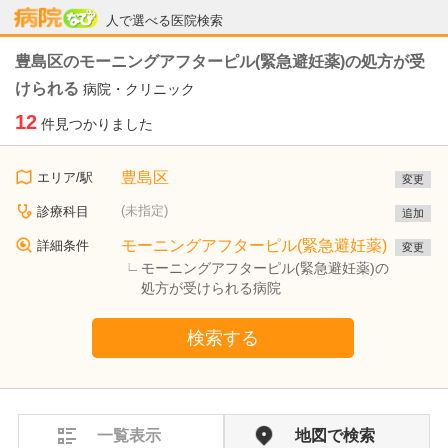
病院なび
人で選べる医院検索
豊島区のモーニングアフターピル(緊急避妊薬)の処方が受
けられる
病院・クリニック
12
件見つかりました
豊島区
エリア/駅
変更
(未指定)
診療科目
追加
モーニングアフターピル(緊急避妊薬)
詳細条件
変更
モーニングアフターピル(緊急避妊薬)の
処方が受けられる病院
検索する
一覧表示
地図で検索