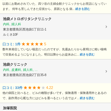
以前にお勤めされていた、四ツ谷の主婦会館クリニックからお世話になってい
ます。 何年も苦しんできた症状から、原因となる 病...
続きを読む
池袋メトロポリタンクリニック
内科, 婦人科
東京都豊島区西池袋1丁目11-1
ルミネ10F
5
口コミ: 1件
数年来発症していない喘息だったのですが、先週あたりから夜明けに軽い喘鳴
で目覚めるようになりました。明日以降からお盆休みに...
続きを読む
池袋クリニック
内科, 皮膚科, 婦人科, ...
東京都豊島区西池袋2丁目35-8
4.22
口コミ: 33件
他の病院と比べると、ピルの種類が多いです。保険適用・保険適用外とあるの
で、副作用が心配な方にはピルを選べるという点ではメ...
続きを読む
加塚医院