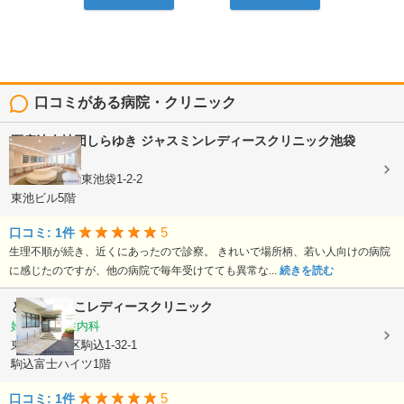
口コミがある病院・クリニック
医療法人社団しらゆき
ジャスミンレディースクリニック池袋
婦人科
東京都豊島区東池袋1-2-2
東池ビル5階
5
口コミ: 1件
生理不順が続き、近くにあったので診察。 きれいで場所柄、若い人向けの病院
に感じたのですが、他の病院で毎年受けてても異常な...
続きを読む
とみたまさこレディースクリニック
婦人科, 女性内科
東京都豊島区駒込1-32-1
駒込富士ハイツ1階
5
口コミ: 1件