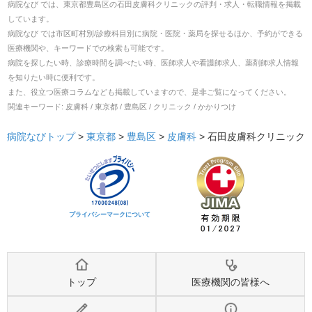
病院なび では、
東京都
豊島区
の
石田皮膚科クリニック
の
評判・求人・転職
情報を掲載
しています。
病院なび では市区町村別/診療科目別に病院・医院・薬局を探せるほか、予約ができる
医療機関や、キーワードでの検索も可能です。
病院を探したい時、診療時間を調べたい時、医師求人や看護師求人、薬剤師求人情報
を知りたい時に便利です。
また、役立つ医療コラムなども掲載していますので、是非ご覧になってください。
関連キーワード:
皮膚科 / 東京都 / 豊島区 / クリニック / かかりつけ
病院なびトップ
>
東京都
>
豊島区
>
皮膚科
>
石田皮膚科クリニック
プライバシーマークについて
トップ
医療機関の皆様へ