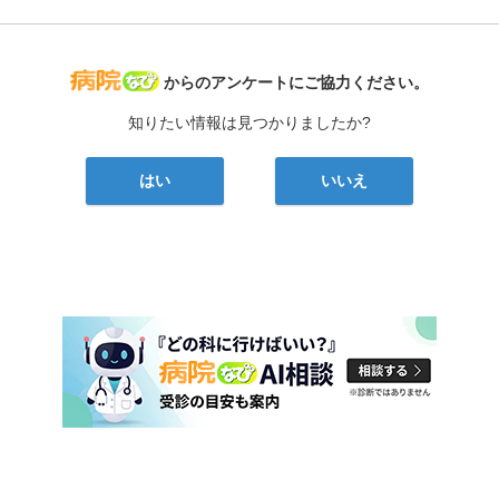
病院なび
からのアンケートにご協力ください。
知りたい情報は見つかりましたか?
はい
いいえ