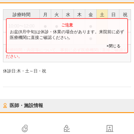
診療時間
月
火
水
木
金
土
日
祝
●
●
●
●
10:00
〜
12:00
お盆(8月中旬)は休診・休業の場合があります。来院前に必ず
●
●
●
●
医療機関に直接ご確認ください。
15:30
〜
18:00
×閉じる
診療時間・内容等について、事前に必ず医療機関に直接ご確認く
ださい。
休診日:
木・土～日・祝
医師・施設情報