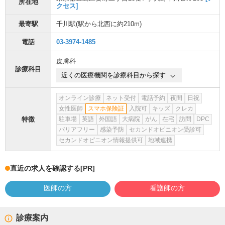
所在地
クセス]
最寄駅
千川駅
(駅から
北西に約210m
)
電話
03-3974-1485
皮膚科
診療科目
近くの医療機関を診療科目から探す
オンライン診療
ネット受付
電話予約
夜間
日祝
女性医師
スマホ保険証
入院可
キッズ
クレカ
特徴
駐車場
英語
外国語
大病院
がん
在宅
訪問
DPC
バリアフリー
感染予防
セカンドオピニオン受診可
セカンドオピニオン情報提供可
地域連携
直近の求人を確認する
[PR]
医師の方
看護師の方
診療案内