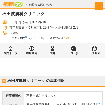
病院なび
人で選べる医院検索
石田皮膚科クリニック
千川駅
(駅から
北西に約210m
)
東京都豊島区要町三丁目23番7号 大野千川ビル203
皮膚科
※
9
6
179
アクセス数
7月
:
6月
:
過去12ヶ月:
医院トップ
診療案内
医師
口コミ(
0
)
アクセス
石田皮膚科クリニック
の基本情報
医療機関名
石田皮膚科クリニック
東京都豊島区要町三丁目23番7号 大野千川ビル203
[ア