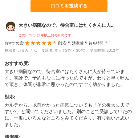
口コミを投稿する
大きい病院なので、待合室にはたくさんに人...
この口コミは1年以上前のものです
5
おすすめ度:
[
対応:
5
清潔感:
5
待ち時間:
5
]
投稿者: いまみ さん
受診者: 本人 (女性・ 30代)
受診時期: 2013年
おすすめ度
:
大きい病院なので、待合室にはたくさんに人が待っていま
す。初診で、予約もなしに行ったのですが、わりと早く呼ん
で頂き、体調が非常に悪かったのですごく助かりました。
対応
:
カルテから、以前かかった病気についても「その後大丈夫で
すか?」と聞いてくださいました。別のことで受診していたの
に、一度にいろんなところをみてくださり、有り難いと思い
ました。
清潔感
: