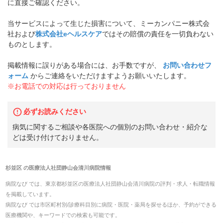
に直接ご確認ください。
当サービスによって生じた損害について、ミーカンパニー株式会
社および
株式会社eヘルスケア
ではその賠償の責任を一切負わない
ものとします。
掲載情報に誤りがある場合には、お手数ですが、
お問い合わせフ
ォーム
からご連絡をいただけますようお願いいたします。
※お電話での対応は行っておりません
必ずお読みください
病気に関するご相談や各医院への個別のお問い合わせ・紹介な
どは受け付けておりません。
杉並区
の
医療法人社団静山会清川病院
情報
病院なび では、
東京都
杉並区
の
医療法人社団静山会清川病院
の
評判・求人・転職
情報
を掲載しています。
病院なび では市区町村別/診療科目別に病院・医院・薬局を探せるほか、予約ができる
医療機関や、キーワードでの検索も可能です。