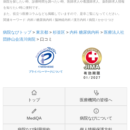
病院を探したい時、診療時間を調べたい時、医師求人や看護師求人、薬剤師求人情報
を知りたい時に便利です。
また、役立つ医療コラムなども掲載していますので、是非ご覧になってください。
関連キーワード:
内科 / 糖尿病内科 / 脳神経内科 / 漢方内科 / 病院 / かかりつけ
病院なびトップ
>
東京都
>
杉並区
>
内科
糖尿病内科
>
医療法人社
団静山会清川病院
>
口コミ
プライバシーマークについて
トップ
医療機関の皆様へ
MediQA
病院なびについて
病院なび利用規約
個人情報保護方針