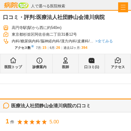
病院なび
人で選べる医院検索
口コミ・評判:
医療法人社団静山会清川病院
高円寺駅
(駅から
西に約540m
)
東京都杉並区阿佐谷南二丁目31番12号
全てみる
内科
糖尿病内科
脳神経内科
漢方内科
皮膚科
...
※
15
26
394
アクセス数
7月
:
6月
:
過去12ヶ月:
医院トップ
診療案内
医師
口コミ(
1
)
アクセス
医療法人社団静山会清川病院
の口コミ
1
5.00
件