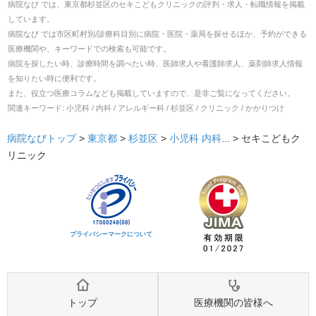
病院なび では、
東京都
杉並区
の
セキこどもクリニック
の
評判・求人・転職
情報を掲載
しています。
病院なび では市区町村別/診療科目別に病院・医院・薬局を探せるほか、予約ができる
医療機関や、キーワードでの検索も可能です。
病院を探したい時、診療時間を調べたい時、医師求人や看護師求人、薬剤師求人情報
を知りたい時に便利です。
また、役立つ医療コラムなども掲載していますので、是非ご覧になってください。
関連キーワード:
小児科 / 内科 / アレルギー科 / 杉並区 / クリニック / かかりつけ
病院なびトップ
>
東京都
>
杉並区
>
小児科
内科
... >
セキこどもク
リニック
プライバシーマークについて
トップ
医療機関の皆様へ