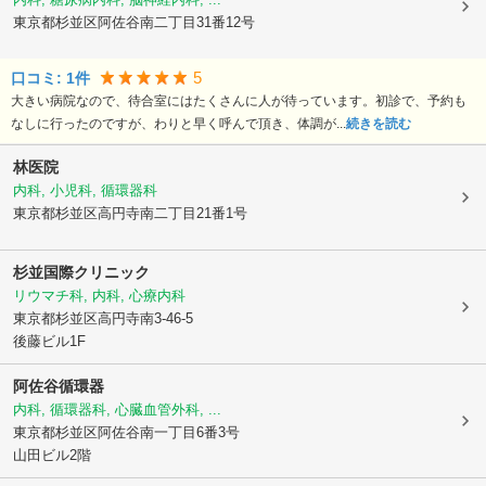
東京都杉並区
阿佐谷南二丁目31番12号
5
口コミ:
1
件
大きい病院なので、待合室にはたくさんに人が待っています。初診で、予約も
なしに行ったのですが、わりと早く呼んで頂き、体調が...
続きを読む
林医院
内科, 小児科, 循環器科
東京都杉並区
高円寺南二丁目21番1号
杉並国際クリニック
リウマチ科, 内科, 心療内科
東京都杉並区
高円寺南3-46-5
後藤ビル1F
阿佐谷循環器
内科, 循環器科, 心臓血管外科, ...
東京都杉並区
阿佐谷南一丁目6番3号
山田ビル2階