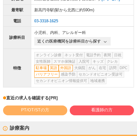
最寄駅
新高円寺駅
(駅から
北西に約590m
)
電話
03-3318-1625
小児科
、
内科
、
アレルギー科
診療科目
近くの医療機関を診療科目から探す
オンライン診療
ネット受付
電話予約
夜間
日祝
女性医師
スマホ保険証
入院可
キッズ
クレカ
特徴
駐車場
英語
外国語
大病院
がん
在宅
訪問
DPC
バリアフリー
感染予防
セカンドオピニオン受診可
セカンドオピニオン情報提供可
地域連携
直近の求人を確認する
[PR]
PT/OT/STの方
看護師の方
診療案内