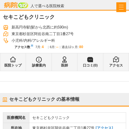
病院なび
人で選べる医院検索
セキこどもクリニック
新高円寺駅
(駅から
北西に約590m
)
東京都杉並区阿佐谷南二丁目1番27号
小児科
内科
アレルギー科
※
4
--
80
アクセス数
7月
:
6月
:
過去12ヶ月:
医院トップ
診療案内
医師
口コミ(
0
)
アクセス
セキこどもクリニック
の基本情報
医療機関名
セキこどもクリニック
所在地
東京都杉並区阿佐谷南二丁目1番27号
[アクセス]