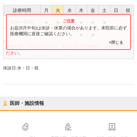
診療時間
月
火
水
木
金
土
日
祝
●
●
●
●
●
9:00
〜
12:00
お盆(8月中旬)は休診・休業の場合があります。来院前に必ず
●
●
●
●
医療機関に直接ご確認ください。
15:00
〜
18:00
×閉じる
診療時間・内容等について、事前に必ず医療機関に直接ご確認く
ださい。
休診日:
水・日・祝
医師・施設情報