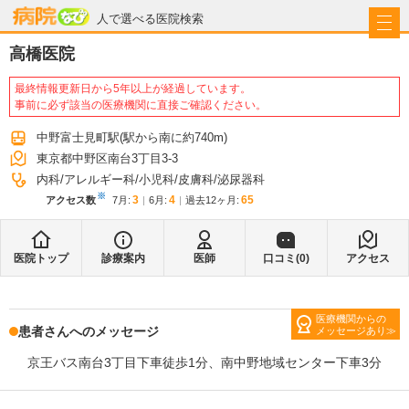
病院なび
人で選べる医院検索
高橋医院
最終情報更新日から5年以上が経過しています。
事前に必ず該当の医療機関に直接ご確認ください。
中野富士見町駅
(駅から
南に約740m
)
東京都中野区南台3丁目3-3
内科
アレルギー科
小児科
皮膚科
泌尿器科
※
3
4
65
アクセス数
7月
:
6月
:
過去12ヶ月:
医院トップ
診療案内
医師
口コミ(
0
)
アクセス
医療機関からの
患者さんへのメッセージ
メッセージあり
京王バス南台3丁目下車徒歩1分、南中野地域センター下車3分