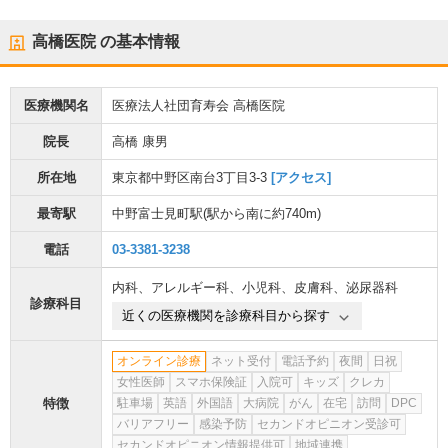
高橋医院
の基本情報
医療機関名
医療法人社団育寿会 高橋医院
院長
高橋 康男
所在地
東京都中野区南台3丁目3-3
[アクセス]
最寄駅
中野富士見町駅
(駅から
南に約740m
)
電話
03-3381-3238
内科
、
アレルギー科
、
小児科
、
皮膚科
、
泌尿器科
診療科目
近くの医療機関を診療科目から探す
オンライン診療
ネット受付
電話予約
夜間
日祝
女性医師
スマホ保険証
入院可
キッズ
クレカ
特徴
駐車場
英語
外国語
大病院
がん
在宅
訪問
DPC
バリアフリー
感染予防
セカンドオピニオン受診可
セカンドオピニオン情報提供可
地域連携