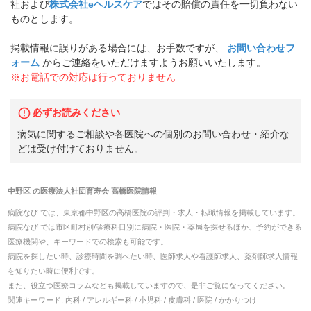
社および
株式会社eヘルスケア
ではその賠償の責任を一切負わない
ものとします。
掲載情報に誤りがある場合には、お手数ですが、
お問い合わせフ
ォーム
からご連絡をいただけますようお願いいたします。
※お電話での対応は行っておりません
必ずお読みください
病気に関するご相談や各医院への個別のお問い合わせ・紹介な
どは受け付けておりません。
中野区
の
医療法人社団育寿会 高橋医院
情報
病院なび では、
東京都
中野区
の
高橋医院
の
評判・求人・転職
情報を掲載しています。
病院なび では市区町村別/診療科目別に病院・医院・薬局を探せるほか、予約ができる
医療機関や、キーワードでの検索も可能です。
病院を探したい時、診療時間を調べたい時、医師求人や看護師求人、薬剤師求人情報
を知りたい時に便利です。
また、役立つ医療コラムなども掲載していますので、是非ご覧になってください。
関連キーワード:
内科 / アレルギー科 / 小児科 / 皮膚科 / 医院 / かかりつけ