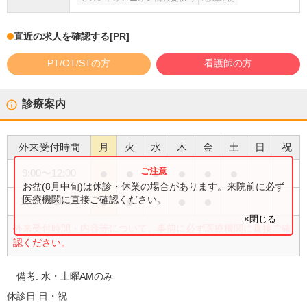
直近の求人を確認する
[PR]
PT/OT/STの方
看護師の方
診療案内
外来受付時間
月
火
水
木
金
土
日
祝
●
●
●
●
●
●
9:00
〜
12:00
お盆(8月中旬)は休診・休業の場合があります。来院前に必ず
●
●
●
●
医療機関に直接ご確認ください。
15:00
〜
18:00
×閉じる
外来受付時間・内容等について、事前に必ず医療機関に直接ご確
認ください。
備考:
水・土曜AMのみ
休診日:
日・祝