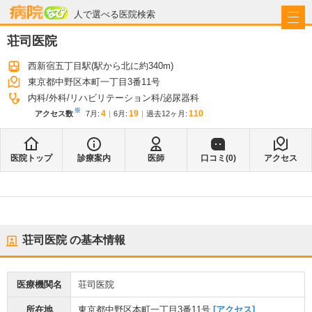
病院なび
人で選べる医院検索
荘司医院
西新宿五丁目駅
(駅から
北に約340m
)
東京都中野区本町一丁目3番11号
内科
外科
リハビリテーション科
泌尿器科
※
4
19
110
アクセス数
7月
:
6月
:
過去12ヶ月:
医院トップ
診療案内
医師
口コミ(
0
)
アクセス
荘司医院
の基本情報
医療機関名
荘司医院
所在地
東京都中野区本町一丁目3番11号
[アクセス]