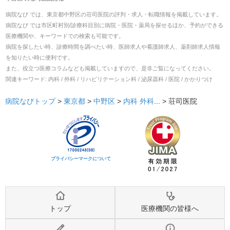
病院なび では、
東京都
中野区
の
荘司医院
の
評判・求人・転職
情報を掲載しています。
病院なび では市区町村別/診療科目別に病院・医院・薬局を探せるほか、予約ができる
医療機関や、キーワードでの検索も可能です。
病院を探したい時、診療時間を調べたい時、医師求人や看護師求人、薬剤師求人情報
を知りたい時に便利です。
また、役立つ医療コラムなども掲載していますので、是非ご覧になってください。
関連キーワード:
内科 / 外科 / リハビリテーション科 / 泌尿器科 / 医院 / かかりつけ
病院なびトップ
>
東京都
>
中野区
>
内科
外科
... >
荘司医院
プライバシーマークについて
トップ
医療機関の皆様へ