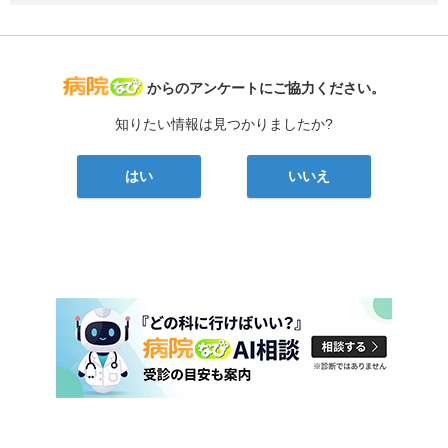
病院なび
からのアンケートにご協力ください。
知りたい情報は見つかりましたか?
はい
いいえ