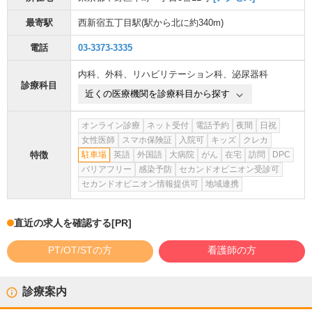
最寄駅
西新宿五丁目駅
(駅から
北に約340m
)
電話
03-3373-3335
内科
、
外科
、
リハビリテーション科
、
泌尿器科
診療科目
近くの医療機関を診療科目から探す
オンライン診療
ネット受付
電話予約
夜間
日祝
女性医師
スマホ保険証
入院可
キッズ
クレカ
特徴
駐車場
英語
外国語
大病院
がん
在宅
訪問
DPC
バリアフリー
感染予防
セカンドオピニオン受診可
セカンドオピニオン情報提供可
地域連携
直近の求人を確認する
[PR]
PT/OT/STの方
看護師の方
診療案内