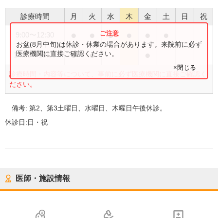
診療時間
月
火
水
木
金
土
日
祝
●
●
●
●
●
●
9:00
〜
12:30
お盆(8月中旬)は休診・休業の場合があります。来院前に必ず
●
●
●
医療機関に直接ご確認ください。
14:30
〜
18:00
×閉じる
診療時間・内容等について、事前に必ず医療機関に直接ご確認く
ださい。
備考:
第2、第3土曜日、水曜日、木曜日午後休診。
休診日:
日・祝
医師・施設情報