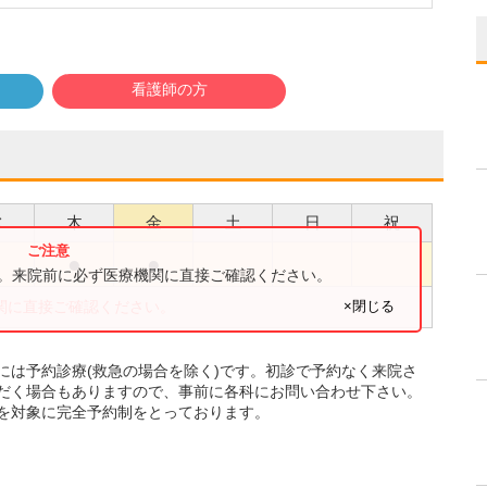
看護師の方
水
木
金
土
日
祝
●
●
●
す。来院前に必ず医療機関に直接ご確認ください。
×閉じる
関に直接ご確認ください。
には予約診療(救急の場合を除く)です。初診で予約なく来院さ
だく場合もありますので、事前に各科にお問い合わせ下さい。
を対象に完全予約制をとっております。