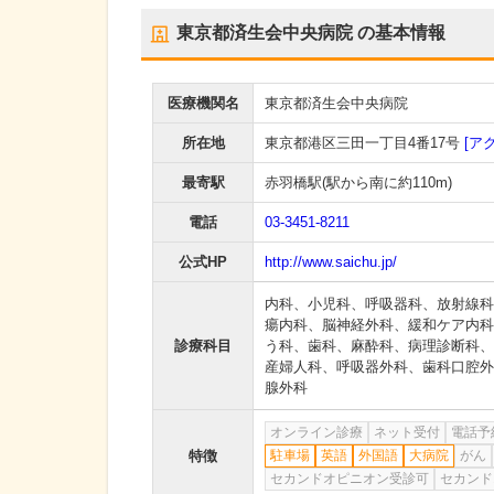
東京都済生会中央病院
の基本情報
医療機関名
東京都済生会中央病院
所在地
東京都港区三田一丁目4番17号
[ア
最寄駅
赤羽橋駅
(駅から
南に約110m
)
電話
03-3451-8211
公式HP
http://www.saichu.jp/
内科
、
小児科
、
呼吸器科
、
放射線科
瘍内科
、
脳神経外科
、
緩和ケア内科
診療科目
う科
、
歯科
、
麻酔科
、
病理診断科
、
産婦人科
、
呼吸器外科
、
歯科口腔外
腺外科
オンライン診療
ネット受付
電話予
特徴
駐車場
英語
外国語
大病院
がん
セカンドオピニオン受診可
セカンド