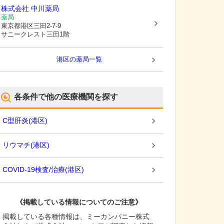
株式会社 中川薬局
薬局
東京都港区
三田2-7-9
サニークレスト三田1階
港区
の薬局一覧
各条件で他の医療機関を探す
C型肝炎
(
港区
)
リウマチ
(
港区
)
COVID-19検査/治療
(
港区
)
《掲載している情報についてのご注意》
掲載している各種情報は、ミーカンパニー株式