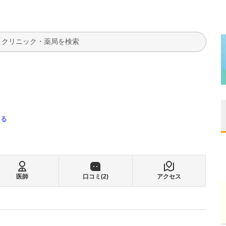
検索
みる
医師
口コミ(
2
)
アクセス