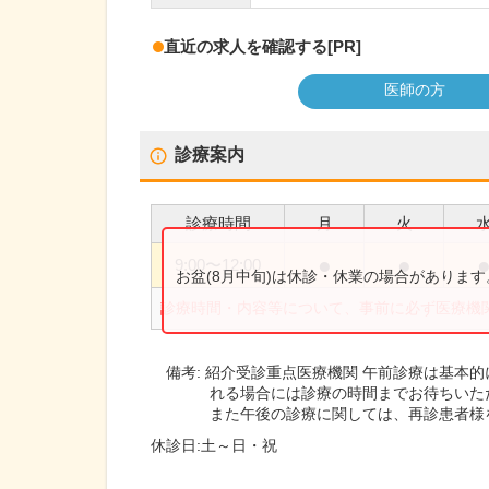
直近の求人を確認する
[PR]
医師の方
診療案内
診療時間
月
火
●
●
9:00
〜
12:00
お盆(8月中旬)は休診・休業の場合がありま
診療時間・内容等について、事前に必ず医療機
備考:
紹介受診重点医療機関 午前診療は基本的
れる場合には診療の時間までお待ちいた
また午後の診療に関しては、再診患者様
休診日:
土～日・祝