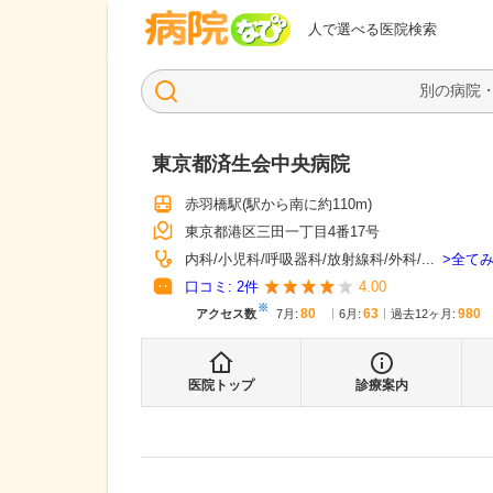
病院なび
人で選べる医院検索
東京都済生会中央病院
赤羽橋駅
(駅から
南に約110m
)
東京都港区三田一丁目4番17号
全て
内科
小児科
呼吸器科
放射線科
外科
...
口コミ:
2
件
4.00
※
80
63
980
アクセス数
7月
:
6月
:
過去12ヶ月:
医院トップ
診療案内