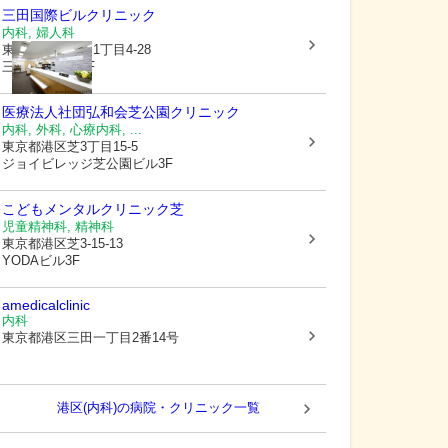
三田国際ビルクリニック
内科, 婦人科
東京都港区
三田1丁目4-28
三田国際ビル3F
医療法人社団弘和会
芝公園クリニック
内科, 外科, 心療内科, ...
東京都港区
芝3丁目15-5
ジョイビレッジ芝公園ビル3F
こどもメンタルクリニック芝
児童精神科, 精神科
東京都港区
芝3-15-13
YODAビル3F
amedicalclinic
内科
東京都港区
三田一丁目2番14号
港区(内科)の病院・クリニック一覧