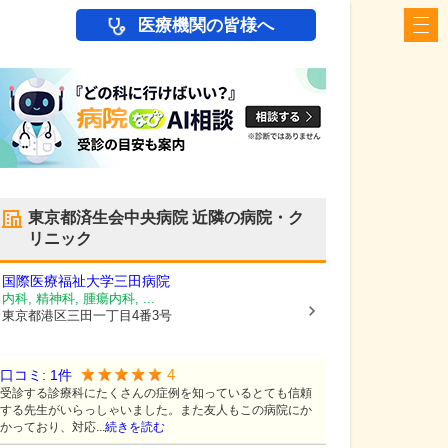
医療機関の皆様へ
東京都済生会中央病院
近隣の病院・ク
リニック
国際医療福祉大学三田病院
内科, 精神科, 腫瘍内科, ...
東京都港区
三田一丁目4番3号
4
口コミ:
1
件
受診する診療科にたくさんの症例を知っているとても信頼
する先生がいらっしゃいました。また友人もこの病院にか
かっており、対応...
続きを読む