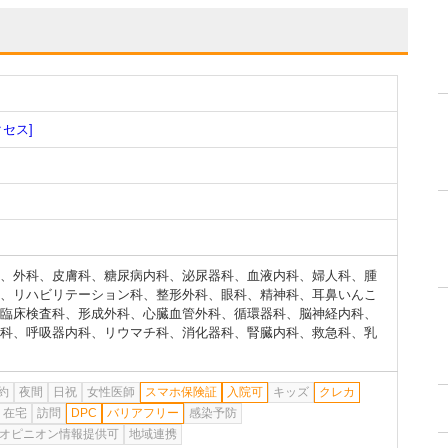
クセス]
、
外科
、
皮膚科
、
糖尿病内科
、
泌尿器科
、
血液内科
、
婦人科
、
腫
、
リハビリテーション科
、
整形外科
、
眼科
、
精神科
、
耳鼻いんこ
臨床検査科
、
形成外科
、
心臓血管外科
、
循環器科
、
脳神経内科
、
科
、
呼吸器内科
、
リウマチ科
、
消化器科
、
腎臓内科
、
救急科
、
乳
約
夜間
日祝
女性医師
スマホ保険証
入院可
キッズ
クレカ
在宅
訪問
DPC
バリアフリー
感染予防
オピニオン情報提供可
地域連携