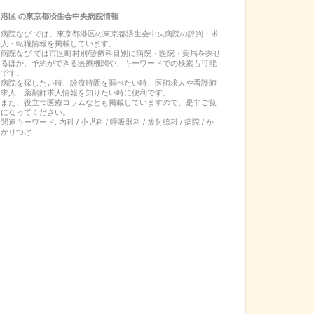
港区
の
東京都済生会中央病院
情報
病院なび では、
東京都
港区
の
東京都済生会中央病院
の
評判・求
人・転職
情報を掲載しています。
病院なび では市区町村別/診療科目別に病院・医院・薬局を探せ
るほか、予約ができる医療機関や、キーワードでの検索も可能
です。
病院を探したい時、診療時間を調べたい時、医師求人や看護師
求人、薬剤師求人情報を知りたい時に便利です。
また、役立つ医療コラムなども掲載していますので、是非ご覧
になってください。
関連キーワード:
内科 / 小児科 / 呼吸器科 / 放射線科 / 病院 / か
かりつけ