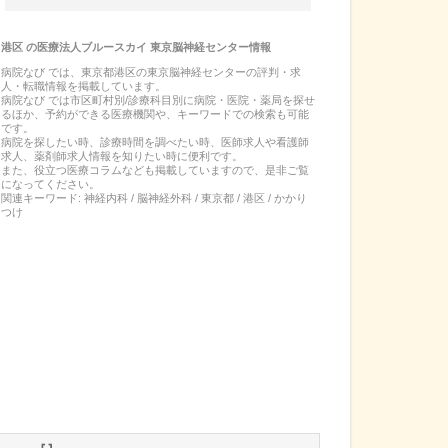
港区
の
医療法人ブルースカイ 東京脳神経センター
情報
病院なび では、
東京都
港区
の
東京脳神経センター
の
評判・求
人・転職
情報を掲載しています。
病院なび では市区町村別/診療科目別に病院・医院・薬局を探せ
るほか、予約ができる医療機関や、キーワードでの検索も可能
です。
病院を探したい時、診療時間を調べたい時、医師求人や看護師
求人、薬剤師求人情報を知りたい時に便利です。
また、役立つ医療コラムなども掲載していますので、是非ご覧
になってください。
関連キーワード:
神経内科 / 脳神経外科 / 東京都 / 港区 / かかり
つけ