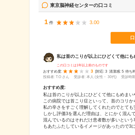
東京脳神経センター
の口コミ
1
3.00
件
口
私は首のこりが以上にひどくて他にもめま
この口コミは1年以上前のものです
3
おすすめ度:
[
対応:
3
清潔感:
5
待ち時
投稿者: T.O さん
受診者: 本人 (女性・ 30代)
受診時期:
おすすめ度
:
私は首のこりが以上にひどくて他にもめまい
この病院では首こり症といって、首のコリか
私の辛さをすごく理解してくれたのでとても
しかし評価3を選んだ理由は、とにかく混ん
混んでいるのはそれだけ患者数が多いという
もあたふたしているイメージがあったので3