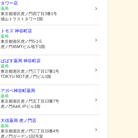
タワー店
薬局
東京都港区
虎ノ門四丁目3番1号
城山トラストタワー1階
トモズ 神谷町店
薬局
東京都港区
虎ノ門5-1-5
虎ノ門45MTビル地下1階
ぱぱす薬局 神谷町店
薬局
東京都港区
虎ノ門三丁目17番1号
TOKYU REIT虎ノ門ビル1階
アガペ神谷町薬局
薬局
東京都港区
虎ノ門五丁目13番7号
虎ノ門A&K IPビル1階
大信薬局 虎ノ門店
薬局
東京都港区
虎ノ門三丁目10番4号
虎ノ門ガーデン102号室