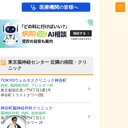
医療機関の皆様へ
東京脳神経センター
近隣の病院・クリ
ニック
TOKYOウェルネスクリニック神谷町
内科, 脳神経内科, アレルギー科
東京都港区
虎ノ門4丁目1番1号
神谷町トラストタワー2階
神谷町脳神経外科クリニック
脳神経外科, 内科, 放射線科
東京都港区
虎ノ門4丁目1-1
神谷町トラストタワー 2F