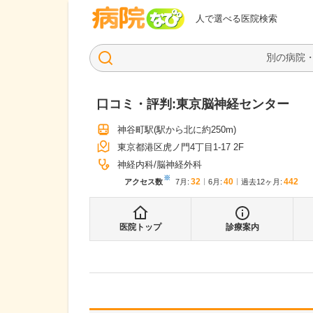
病院なび
人で選べる医院検索
口コミ・評判:
東京脳神経センター
神谷町駅
(駅から
北に約250m
)
東京都港区虎ノ門4丁目1-17 2F
神経内科
脳神経外科
※
32
40
442
アクセス数
7月
:
6月
:
過去12ヶ月:
医院トップ
診療案内