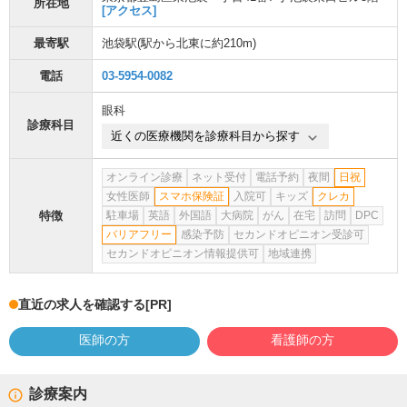
所在地
[アクセス]
最寄駅
池袋駅
(駅から
北東に約210m
)
電話
03-5954-0082
眼科
診療科目
近くの医療機関を診療科目から探す
オンライン診療
ネット受付
電話予約
夜間
日祝
女性医師
スマホ保険証
入院可
キッズ
クレカ
特徴
駐車場
英語
外国語
大病院
がん
在宅
訪問
DPC
バリアフリー
感染予防
セカンドオピニオン受診可
セカンドオピニオン情報提供可
地域連携
直近の求人を確認する
[PR]
医師の方
看護師の方
診療案内