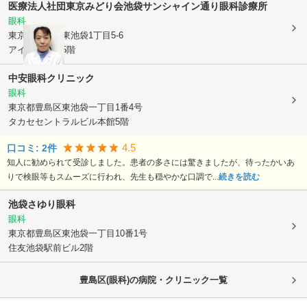
医療法人社団東京みどり会
池袋サンシャイン通り眼科診療所
眼科
東京都豊島区
東池袋1丁目5-6
アイケアビル5階
中安眼科クリニック
眼科
東京都豊島区
東池袋一丁目1番4号
タカセセントラルビル本館5階
4.5
口コミ:
2
件
知人に勧められて受診しました。患者の多さには驚きましたが、待ったかいあ
りで検眼等もスムーズに行われ、先生も穏やかな口調で...
続きを読む
池袋さゆり眼科
眼科
東京都豊島区
東池袋一丁目10番1号
住友池袋駅前ビル2階
豊島区(眼科)の病院・クリニック一覧