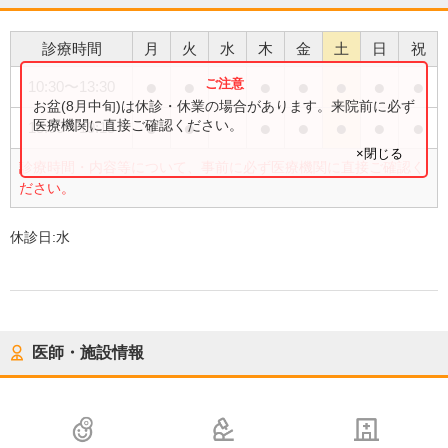
診療時間
月
火
水
木
金
土
日
祝
●
●
●
●
●
●
●
10:30
〜
13:30
お盆(8月中旬)は休診・休業の場合があります。来院前に必ず
●
●
●
●
●
●
●
医療機関に直接ご確認ください。
15:00
〜
19:15
×閉じる
診療時間・内容等について、事前に必ず医療機関に直接ご確認く
ださい。
休診日:
水
医師・施設情報