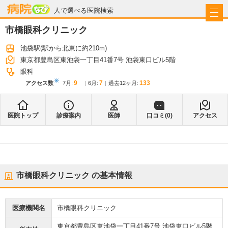
病院なび
人で選べる医院検索
市橋眼科クリニック
池袋駅
(駅から
北東に約210m
)
東京都豊島区東池袋一丁目41番7号 池袋東口ビル5階
眼科
※
9
7
133
アクセス数
7月
:
6月
:
過去12ヶ月:
医院トップ
診療案内
医師
口コミ(
0
)
アクセス
市橋眼科クリニック
の基本情報
医療機関名
市橋眼科クリニック
東京都豊島区東池袋一丁目41番7号 池袋東口ビル5階