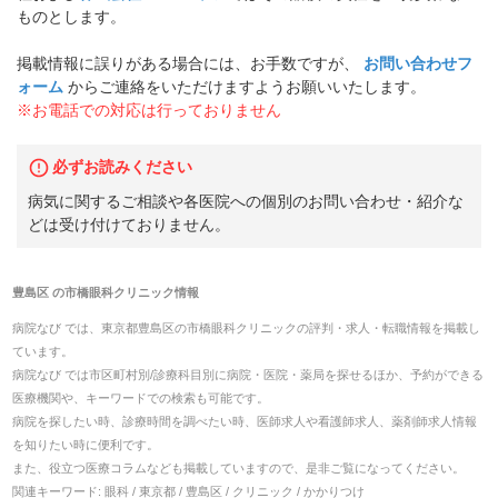
ものとします。
掲載情報に誤りがある場合には、お手数ですが、
お問い合わせフ
ォーム
からご連絡をいただけますようお願いいたします。
※お電話での対応は行っておりません
必ずお読みください
病気に関するご相談や各医院への個別のお問い合わせ・紹介な
どは受け付けておりません。
豊島区
の
市橋眼科クリニック
情報
病院なび では、
東京都
豊島区
の
市橋眼科クリニック
の
評判・求人・転職
情報を掲載し
ています。
病院なび では市区町村別/診療科目別に病院・医院・薬局を探せるほか、予約ができる
医療機関や、キーワードでの検索も可能です。
病院を探したい時、診療時間を調べたい時、医師求人や看護師求人、薬剤師求人情報
を知りたい時に便利です。
また、役立つ医療コラムなども掲載していますので、是非ご覧になってください。
関連キーワード:
眼科 / 東京都 / 豊島区 / クリニック / かかりつけ