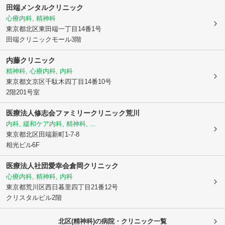
田端メンタルクリニック
心療内科, 精神科
東京都北区
東田端一丁目14番1号
田端クリニックモール3階
内藤クリニック
精神科, 心療内科, 内科
東京都文京区
千駄木四丁目14番10号
2階201号室
医療法人修志会
ファミリークリニック荒川
内科, 緩和ケア内科, 精神科, ...
東京都北区
田端新町1-7-8
相光ビル6F
医療法人社団愛幸会倉岡クリニック
心療内科, 精神科, 内科
東京都荒川区
西日暮里四丁目21番12号
クリスタルビル2階
北区(精神科)の病院・クリニック一覧