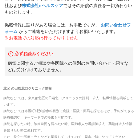
社および
株式会社eヘルスケア
ではその賠償の責任を一切負わない
ものとします。
掲載情報に誤りがある場合には、お手数ですが、
お問い合わせフ
ォーム
からご連絡をいただけますようお願いいたします。
※お電話での対応は行っておりません
必ずお読みください
病気に関するご相談や各医院への個別のお問い合わせ・紹介な
どは受け付けておりません。
北区
の
田端北口クリニック
情報
病院なび では、
東京都
北区
の
田端北口クリニック
の
評判・求人・転職
情報を掲載して
います。
病院なび では市区町村別/診療科目別に病院・医院・薬局を探せるほか、予約ができる
医療機関や、キーワードでの検索も可能です。
病院を探したい時、診療時間を調べたい時、医師求人や看護師求人、薬剤師求人情報
を知りたい時に便利です。
また、役立つ医療コラムなども掲載していますので、是非ご覧になってください。