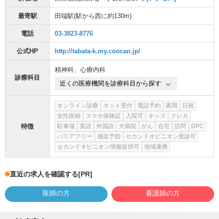
最寄駅
田端駅
(駅から
西に約130m
)
電話
03-3823-8776
公式HP
http://tabata-k.my.coocan.jp/
精神科
、
心療内科
診療科目
近くの医療機関を診療科目から探す
オンライン診療
ネット受付
電話予約
夜間
日祝
女性医師
スマホ保険証
入院可
キッズ
クレカ
特徴
駐車場
英語
外国語
大病院
がん
在宅
訪問
DPC
バリアフリー
感染予防
セカンドオピニオン受診可
セカンドオピニオン情報提供可
地域連携
直近の求人を確認する
[PR]
医師の方
看護師の方