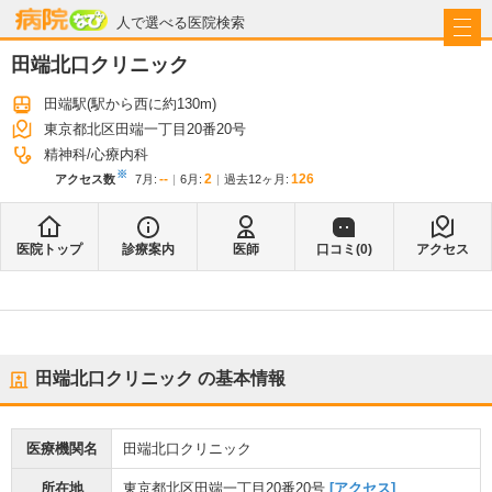
病院なび
人で選べる医院検索
田端北口クリニック
田端駅
(駅から
西に約130m
)
東京都北区田端一丁目20番20号
精神科
心療内科
※
--
2
126
アクセス数
7月
:
6月
:
過去12ヶ月:
医院トップ
診療案内
医師
口コミ(
0
)
アクセス
田端北口クリニック
の基本情報
医療機関名
田端北口クリニック
所在地
東京都北区田端一丁目20番20号
[アクセス]