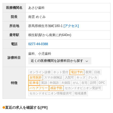
医療機関名
あさひ歯科
院長
南雲 めぐみ
所在地
群馬県桐生市旭町180-1
[アクセス]
最寄駅
桐生駅
(駅から
南東に約640m
)
電話
0277-44-0388
歯科
、
小児歯科
診療科目
近くの医療機関を診療科目から探す
オンライン診療
ネット受付
電話予約
夜間
日祝
女性医師
スマホ保険証
入院可
キッズ
クレカ
特徴
駐車場
英語
外国語
大病院
がん
在宅
訪問
DPC
バリアフリー
感染予防
セカンドオピニオン受診可
セカンドオピニオン情報提供可
地域連携
直近の求人を確認する
[PR]