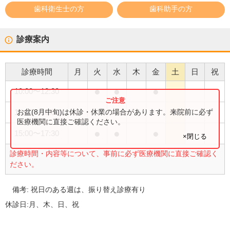
歯科衛生士の方
歯科助手の方
診療案内
診療時間
月
火
水
木
金
土
日
祝
●
●
●
10:00
〜
12:30
●
お盆(8月中旬)は休診・休業の場合があります。来院前に必ず
10:00
〜
13:00
医療機関に直接ご確認ください。
●
●
●
15:00
〜
17:30
×閉じる
診療時間・内容等について、事前に必ず医療機関に直接ご確認く
ださい。
備考:
祝日のある週は、振り替え診療有り
休診日:
月、木、日、祝