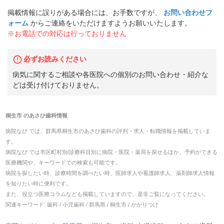
掲載情報に誤りがある場合には、お手数ですが、
お問い合わせフ
ォーム
からご連絡をいただけますようお願いいたします。
※お電話での対応は行っておりません
必ずお読みください
病気に関するご相談や各医院への個別のお問い合わせ・紹介な
どは受け付けておりません。
桐生市
の
あさひ歯科
情報
病院なび では、
群馬県
桐生市
の
あさひ歯科
の
評判・求人・転職
情報を掲載していま
す。
病院なび では市区町村別/診療科目別に病院・医院・薬局を探せるほか、予約ができる
医療機関や、キーワードでの検索も可能です。
病院を探したい時、診療時間を調べたい時、医師求人や看護師求人、薬剤師求人情報
を知りたい時に便利です。
また、役立つ医療コラムなども掲載していますので、是非ご覧になってください。
関連キーワード:
歯科 / 小児歯科 / 群馬県 / 桐生市 / かかりつけ