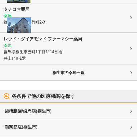
タチコマ薬局
薬局
群馬県桐生市
稲荷町2-3
レッド・ダイアモンド ファーマシー薬局
薬局
群馬県桐生市
巴町1丁目1114番地
井上ビル1階
桐生市
の薬局一覧
各条件で他の医療機関を探す
歯槽膿漏/歯周病
(
桐生市
)
顎関節症
(
桐生市
)