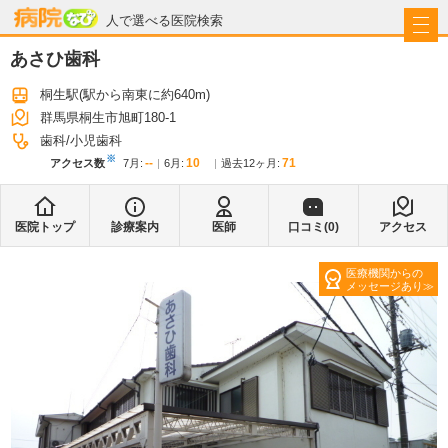
病院なび
人で選べる医院検索
あさひ歯科
桐生駅
(駅から
南東に約640m
)
群馬県桐生市旭町180-1
歯科
小児歯科
※
--
10
71
アクセス数
7月
:
6月
:
過去12ヶ月:
医院トップ
診療案内
医師
口コミ(
0
)
アクセス
医療機関からの
メッセージあり