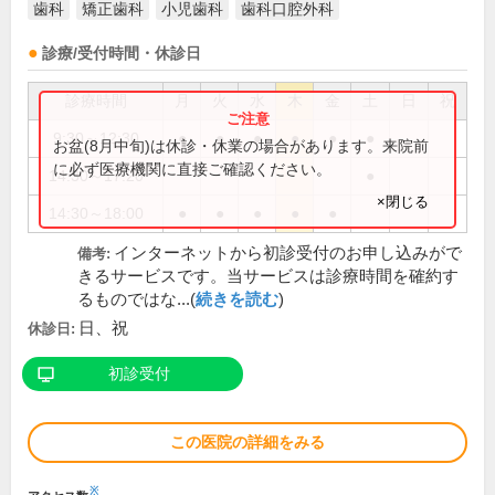
歯科
矯正歯科
小児歯科
歯科口腔外科
診療/受付時間・休診日
診療時間
月
火
水
木
金
土
日
祝
9:30～12:30
●
●
●
●
●
●
お盆(8月中旬)は休診・休業の場合があります。来院前
に必ず医療機関に直接ご確認ください。
14:30～17:20
●
×閉じる
14:30～18:00
●
●
●
●
●
インターネットから初診受付のお申し込みがで
備考:
きるサービスです。当サービスは診療時間を確約す
るものではな...(
続きを読む
)
日、祝
休診日:
初診受付
この医院の詳細をみる
※