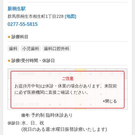
新桐生駅
群馬県桐生市相生町1丁目228
[地図]
0277-55-5815
診療科目
歯科
小児歯科
歯科口腔外科
診療/受付時間・休診日
診療時間
月
火
水
木
金
土
日
祝
9:00～12:00
●
●
●
●
●
お盆(8月中旬)は休診・休業の場合があります。来院前
に必ず医療機関に直接ご確認ください。
14:00～18:00
●
×閉じる
14:00～19:30
●
●
●
●
予約制 臨時休診あり
備考:
水、日、祝
休診日:
(祝日のある週:水曜日振替診療いたします)