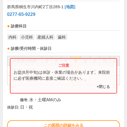
群馬県桐生市川内町2丁目289-1
[地図]
0277-65-9229
診療科目
内科
小児科
産婦人科
歯科
診療/受付時間・休診日
外来受付時間
月
火
水
木
金
土
日
祝
9:00～12:00
●
●
●
●
●
●
お盆(8月中旬)は休診・休業の場合があります。来院前
に必ず医療機関に直接ご確認ください。
16:30～18:00
●
●
●
●
×閉じる
水・土曜AMのみ
備考:
日・祝
休診日:
この医院の詳細をみる