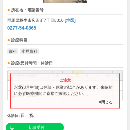
所在地・電話番号
群馬県桐生市広沢町7丁目5310
[地図]
0277-54-0865
診療科目
歯科
小児歯科
診療/受付時間・休診日
外来受付時間
月
火
水
木
金
土
日
祝
9:00～12:10
●
●
●
●
●
●
お盆(8月中旬)は休診・休業の場合があります。来院前
に必ず医療機関に直接ご確認ください。
15:00～19:10
●
●
●
●
●
×閉じる
日、祝
休診日:
初診受付