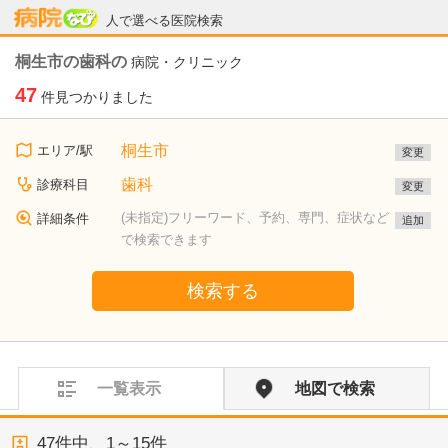
病院なび
人で選べる医院検索
桐生市の歯科の
病院・クリニック
47
件見つかりました
桐生市
エリア/駅
変更
歯科
診療科目
変更
(未指定)フリーワード、予約、専門、症状など
詳細条件
追加
で検索できます
検索する
一覧表示
地図で検索
47
件中、
1～15件