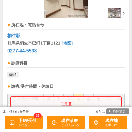
所在地・電話番号
桐生駅
群馬県桐生市巴町1丁目1121
[地図]
0277-44-5538
診療科目
歯科
診療/受付時間・休診日
外来受付時間
月
火
水
木
金
土
日
祝
10:00～13:00
●
●
●
●
●
●
お盆(8月中旬)は休診・休業の場合があります。来院前
条件変更
33
に必ず医療機関に直接ご確認ください。
15:00～18:00
●
●
●
●
●
予約/受付
現在診療
現在地
×閉じる