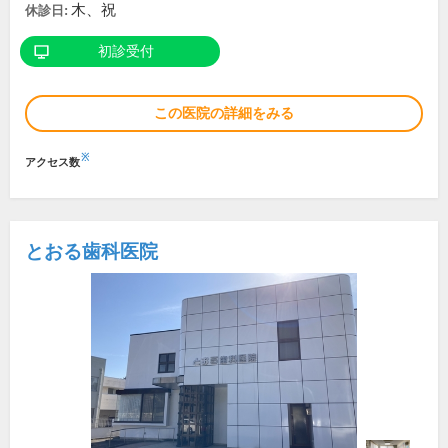
木、祝
休診日:
初診受付
この医院の詳細をみる
※
アクセス数
とおる歯科医院