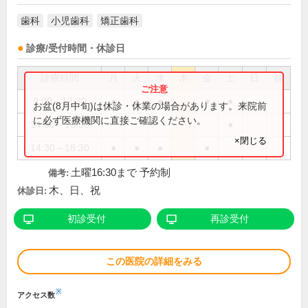
歯科
小児歯科
矯正歯科
診療/受付時間・休診日
診療時間
月
火
水
木
金
土
日
祝
9:00～12:30
●
●
●
●
●
お盆(8月中旬)は休診・休業の場合があります。来院前
に必ず医療機関に直接ご確認ください。
14:30～16:30
●
×閉じる
14:30～18:30
●
●
●
●
土曜16:30まで 予約制
備考:
木、日、祝
休診日:
初診受付
再診受付
この医院の詳細をみる
※
アクセス数