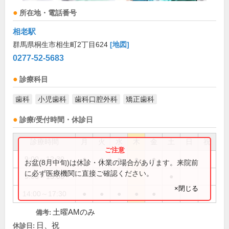
所在地・電話番号
相老駅
群馬県桐生市相生町2丁目624
[地図]
0277-52-5683
診療科目
歯科
小児歯科
歯科口腔外科
矯正歯科
診療/受付時間・休診日
診療時間
月
火
水
木
金
土
日
祝
9:00～12:30
●
●
●
●
●
お盆(8月中旬)は休診・休業の場合があります。来院前
に必ず医療機関に直接ご確認ください。
9:00～13:00
●
×閉じる
14:00～17:30
●
●
●
●
●
土曜AMのみ
備考:
日、祝
休診日: