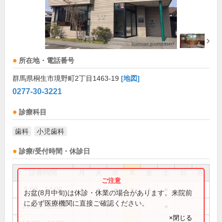
所在地・電話番号
群馬県桐生市境野町2丁目1463-19
[地図]
0277-30-3221
診療科目
歯科
小児歯科
診療/受付時間・休診日
診療時間
月
火
水
木
金
土
日
祝
9:00～13:00
●
●
●
●
●
●
お盆(8月中旬)は休診・休業の場合があります。来院前
に必ず医療機関に直接ご確認ください。
14:30～18:00
●
×閉じる