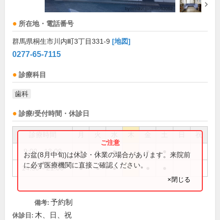
所在地・電話番号
群馬県桐生市川内町3丁目331-9
[地図]
0277-65-7115
診療科目
歯科
診療/受付時間・休診日
診療時間
月
火
水
木
金
土
日
祝
9:00～13:00
●
●
●
●
●
お盆(8月中旬)は休診・休業の場合があります。来院前
に必ず医療機関に直接ご確認ください。
14:30～21:00
●
●
●
●
●
×閉じる
予約制
備考:
木、日、祝
休診日: