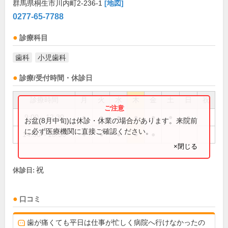
群馬県桐生市川内町2-236-1
[地図]
0277-65-7788
診療科目
歯科
小児歯科
診療/受付時間・休診日
診療時間
月
火
水
木
金
土
日
祝
9:00～12:30
●
●
●
●
●
●
●
お盆(8月中旬)は休診・休業の場合があります。来院前
に必ず医療機関に直接ご確認ください。
14:30～18:30
●
●
●
●
●
×閉じる
祝
休診日:
口コミ
歯が痛くても平日は仕事が忙しく病院へ行けなかったの