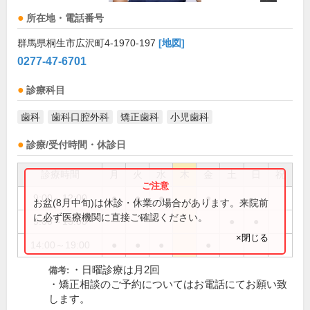
所在地・電話番号
群馬県桐生市広沢町4-1970-197
[地図]
0277-47-6701
診療科目
歯科
歯科口腔外科
矯正歯科
小児歯科
診療/受付時間・休診日
診療時間
月
火
水
木
金
土
日
祝
9:00～12:00
●
●
●
●
お盆(8月中旬)は休診・休業の場合があります。来院前
に必ず医療機関に直接ご確認ください。
9:00～13:00
●
●
×閉じる
14:00～19:00
●
●
●
●
・日曜診療は月2回
備考:
・矯正相談のご予約についてはお電話にてお願い致
します。