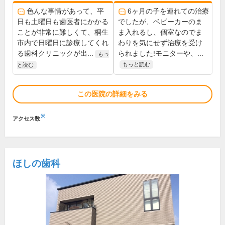
色んな事情があって、平
6ヶ月の子を連れての治療
日も土曜日も歯医者にかかる
でしたが、ベビーカーのま
ことが非常に難しくて、桐生
ま入れるし、個室なのでま
市内で日曜日に診療してくれ
わりを気にせず治療を受け
る歯科クリニックが出...
られました!モニターや、...
もっ
もっと読む
と読む
この医院の詳細をみる
※
アクセス数
ほしの歯科