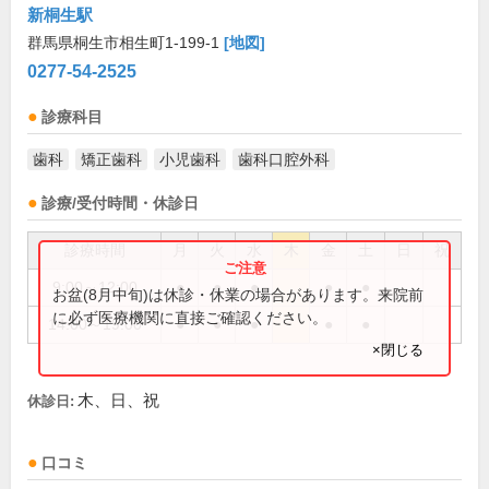
新桐生駅
群馬県桐生市相生町1-199-1
[地図]
0277-54-2525
診療科目
歯科
矯正歯科
小児歯科
歯科口腔外科
診療/受付時間・休診日
診療時間
月
火
水
木
金
土
日
祝
9:00～12:00
●
●
●
●
●
お盆(8月中旬)は休診・休業の場合があります。来院前
に必ず医療機関に直接ご確認ください。
14:00～19:00
●
●
●
●
●
×閉じる
木、日、祝
休診日:
口コミ