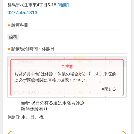
群馬県桐生市東4丁目5-18
[地図]
0277-45-1313
診療科目
歯科
診療/受付時間・休診日
診療時間
月
火
水
木
金
土
日
祝
9:30～13:00
●
●
●
●
●
お盆(8月中旬)は休診・休業の場合があります。来院前
に必ず医療機関に直接ご確認ください。
14:30～16:30
●
×閉じる
14:30～19:00
●
●
●
●
祝日の有る週は水曜も診療
備考:
臨時休診有り
水、日、祝
休診日: