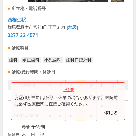
所在地・電話番号
西桐生駅
群馬県桐生市宮前町1丁目3-21
[地図]
0277-22-4574
診療科目
歯科
矯正歯科
小児歯科
歯科口腔外科
診療/受付時間・休診日
診療時間
月
火
水
木
金
土
日
祝
9:00～12:00
●
●
●
●
●
お盆(8月中旬)は休診・休業の場合があります。来院前
に必ず医療機関に直接ご確認ください。
14:00～17:00
●
×閉じる
14:00～18:00
●
●
●
●
予約制
備考:
木、日、祝
休診日: