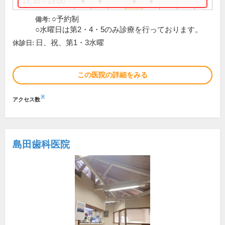
14:30～19:00
●
●
●
●
○予約制
備考:
○水曜日は第2・4・5のみ診療を行っております。
日、祝、第1・3水曜
休診日:
この医院の詳細をみる
※
アクセス数
島田歯科医院