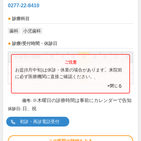
0277-22-8410
診療科目
歯科
小児歯科
診療/受付時間・休診日
外来受付時間
月
火
水
木
金
土
日
祝
9:30～13:00
●
●
●
●
●
お盆(8月中旬)は休診・休業の場合があります。来院前
に必ず医療機関に直接ご確認ください。
14:00～19:00
●
●
●
●
×閉じる
※木曜日の診療時間は事前にカレンダーで告知
備考:
日、祝
休診日:
初診・再診電話受付