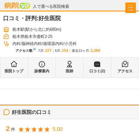
病院なび
人で選べる医院検索
口コミ・評判:
好生医院
栃木駅
(駅から
北に約680m
)
栃木県栃木市倭町2-25
内科
脳神経内科
循環器内科
小児科
※
107
154
2,389
アクセス数
7月
:
6月
:
過去12ヶ月:
医院トップ
診療案内
医師
口コミ(
2
)
アクセス
好生医院
の口コミ
2
5.00
件