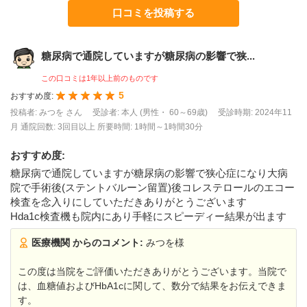
口コミを投稿する
糖尿病で通院していますが糖尿病の影響で狭...
この口コミは1年以上前のものです
5
おすすめ度:
投稿者: みつを さん
受診者: 本人 (男性・ 60～69歳)
受診時期: 2024年11
月
通院回数: 3回目以上
所要時間: 1時間～1時間30分
おすすめ度
:
糖尿病で通院していますが糖尿病の影響で狭心症になり大病
院で手術後(ステントバルーン留置)後コレステロールのエコー
検査を念入りにしていただきありがとうございます
Hda1c検査機も院内にあり手軽にスピーディー結果が出ます
医療機関 からのコメント:
みつを様
この度は当院をご評価いただきありがとうございます。当院で
は、血糖値およびHbA1cに関して、数分で結果をお伝えできま
す。