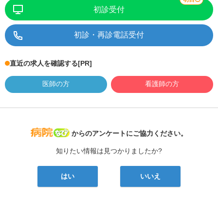
初診受付
初診・再診電話受付
直近の求人を確認する
[PR]
医師の方
看護師の方
病院なび
からのアンケートにご協力ください。
知りたい情報は見つかりましたか?
はい
いいえ