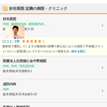
好生医院
近隣の病院・クリニック
好生医院
内科, 脳神経内科, 循環器内科, ...
栃木県栃木市
倭町2-25
5
口コミ:
2
件
糖尿病で通院していますが糖尿病の影響で狭心症になり大病院で手術後(ステン
トバルーン留置)後コレステロールのエコー検査を念...
続きを読む
医療法人社団徳仁会
中野病院
内科, 外科, 消化器内科, ...
栃木県栃木市
祝町8-1
成田内科
内科
栃木県栃木市
河合町9-10