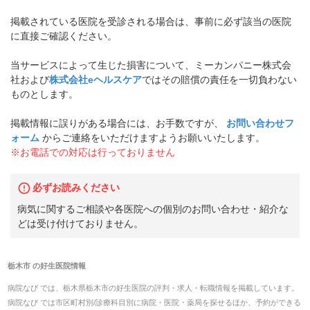
掲載されている医院を受診される場合は、事前に必ず該当の医院
に直接ご確認ください。
当サービスによって生じた損害について、ミーカンパニー株式会
社および
株式会社eヘルスケア
ではその賠償の責任を一切負わない
ものとします。
掲載情報に誤りがある場合には、お手数ですが、
お問い合わせフ
ォーム
からご連絡をいただけますようお願いいたします。
※お電話での対応は行っておりません
必ずお読みください
病気に関するご相談や各医院への個別のお問い合わせ・紹介な
どは受け付けておりません。
栃木市
の
好生医院
情報
病院なび では、
栃木県
栃木市
の
好生医院
の
評判・求人・転職
情報を掲載しています。
病院なび では市区町村別/診療科目別に病院・医院・薬局を探せるほか、予約ができる