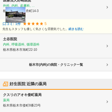
医療法人
野崎医院
外科, 内科, 皮膚科, ...
栃木県栃木市
入舟町14-3
5
口コミ:
1
件
先生もスタッフも優しく気さくな雰囲気でした。
続きを読む
土谷医院
内科, 呼吸器科, 循環器科
栃木県栃木市
旭町22-10
栃木市(内科)の病院・クリニック一覧
好生医院
近隣の薬局
クスリのアオキ倭町薬局
薬局
栃木県栃木市
倭町8番23号