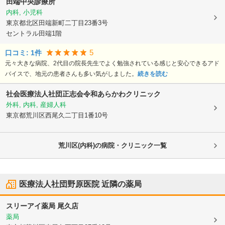
田端中央診療所
内科, 小児科
東京都北区
田端新町二丁目23番3号
セントラル田端1階
5
口コミ:
1
件
元々大きな病院、2代目の院長先生でよく勉強されている感じと安心できるアド
バイスで、地元の患者さんも多い気がしました。
続きを読む
社会医療法人社団正志会
令和あらかわクリニック
外科, 内科, 産婦人科
東京都荒川区
西尾久二丁目1番10号
荒川区(内科)の病院・クリニック一覧
医療法人社団野原医院
近隣の薬局
スリーアイ薬局 尾久店
薬局