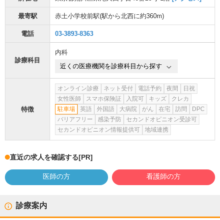
最寄駅
赤土小学校前駅
(駅から
北西に約360m
)
電話
03-3893-8363
内科
診療科目
近くの医療機関を診療科目から探す
オンライン診療
ネット受付
電話予約
夜間
日祝
女性医師
スマホ保険証
入院可
キッズ
クレカ
特徴
駐車場
英語
外国語
大病院
がん
在宅
訪問
DPC
バリアフリー
感染予防
セカンドオピニオン受診可
セカンドオピニオン情報提供可
地域連携
直近の求人を確認する
[PR]
医師の方
看護師の方
診療案内