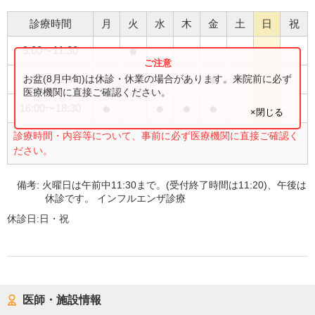
診療時間
月
火
水
木
金
土
日
祝
●
9:00
〜
11:30
●
●
●
●
●
お盆(8月中旬)は休診・休業の場合があります。来院前に必ず
9:00
〜
12:30
医療機関に直接ご確認ください。
●
●
●
●
16:00
〜
18:30
×閉じる
診療時間・内容等について、事前に必ず医療機関に直接ご確認く
ださい。
備考:
火曜日は午前中11:30まで。(受付終了時間は11:20)、午後は
休診です。 インフルエンザ診療
休診日:
日・祝
医師・施設情報