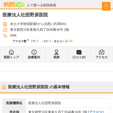
病院なび
人で選べる医院検索
医療法人社団野原医院
赤土小学校前駅
(駅から
北西に約360m
)
東京都荒川区東尾久四丁目46番16号 1階
内科
※
6
4
45
アクセス数
7月
:
6月
:
過去12ヶ月:
医院トップ
診療案内
医師
口コミ(
0
)
アクセス
医療法人社団野原医院
の基本情報
医療機関名
医療法人社団野原医院
所在地
東京都荒川区東尾久四丁目46番16号 1階
[アクセス]