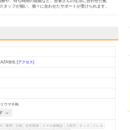
治療や、待ち時間の短縮など、患者さんの生活に合わせた配
のスタッフが揃い、個々に合わせたサポートが受けられます。
LAZA弥生
[アクセス]
リウマチ科
す
約
夜間
日祝
女性医師
スマホ保険証
入院可
キッズ
クレカ