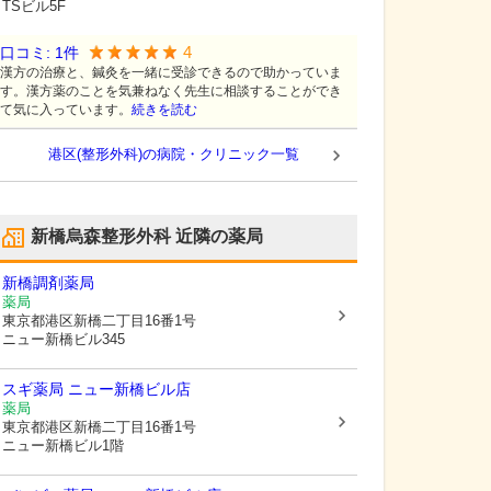
TSビル5F
4
口コミ:
1
件
漢方の治療と、鍼灸を一緒に受診できるので助かっていま
す。漢方薬のことを気兼ねなく先生に相談することができ
て気に入っています。
続きを読む
港区(整形外科)の病院・クリニック一覧
新橋烏森整形外科
近隣の薬局
新橋調剤薬局
薬局
東京都港区
新橋二丁目16番1号
ニュー新橋ビル345
スギ薬局 ニュー新橋ビル店
薬局
東京都港区
新橋二丁目16番1号
ニュー新橋ビル1階