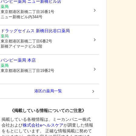
バンビー薬局 ニュー新橋ビル店
薬局
東京都港区
新橋二丁目16番1号
ニュー新橋ビル内344号
ドラッグセイムス 新橋日比谷口薬局
薬局
東京都港区
新橋二丁目6番2号
新橋アイマークビル1階
バンビー薬局 本店
薬局
東京都港区
新橋三丁目19番2号
港区
の薬局一覧
《掲載している情報についてのご注意》
掲載している各種情報は、ミーカンパニー株式
会社および
株式会社eヘルスケア
が調査した情報
をもとにしています。 正確な情報掲載に努めて