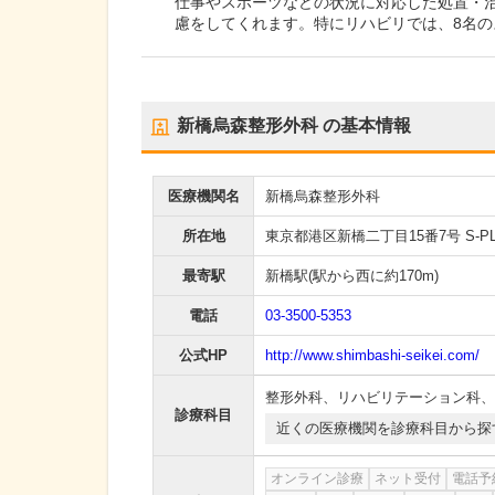
仕事やスポーツなどの状況に対応した処置・
慮をしてくれます。特にリハビリでは、8名
新橋烏森整形外科
の基本情報
医療機関名
新橋烏森整形外科
所在地
東京都港区新橋二丁目15番7号 S-P
最寄駅
新橋駅
(駅から
西に約170m
)
電話
03-3500-5353
公式HP
http://www.shimbashi-seikei.com/
整形外科
、
リハビリテーション科
、
診療科目
近くの医療機関を診療科目から探
オンライン診療
ネット受付
電話予