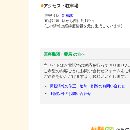
アクセス・駐車場
最寄り駅:
新橋駅
直線距離: 駅から
西に約170m
(この情報は経緯度情報を元に生成しています)
医療機関・薬局 の方へ
当サイトはお電話での対応を行っておりません
ご希望の内容ごとにお問い合わせフォームをご
ご連絡をいただけますようお願いいたします。
掲載情報の修正・追加・削除のお問い合わせ
上記以外のお問い合わせ
病院な
からの