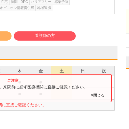
在宅
訪問
DPC
バリアフリー
感染予防
オピニオン情報提供可
地域連携
看護師の方
水
木
金
土
日
祝
●
●
●
す。来院前に必ず医療機関に直接ご確認ください。
●
●
●
×閉じる
関に直接ご確認ください。