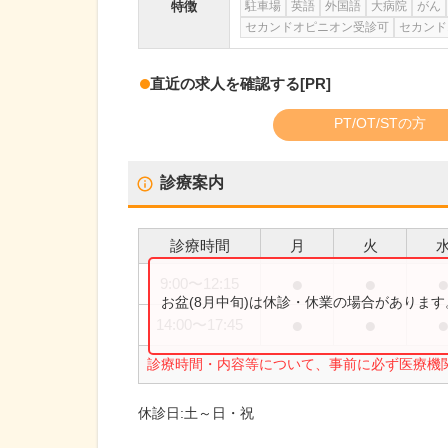
特徴
駐車場
英語
外国語
大病院
がん
セカンドオピニオン受診可
セカンド
直近の求人を確認する
[PR]
PT/OT/STの方
診療案内
診療時間
月
火
●
●
9:00
〜
12:15
お盆(8月中旬)は休診・休業の場合がありま
●
●
14:00
〜
17:45
診療時間・内容等について、事前に必ず医療機
休診日:
土～日・祝