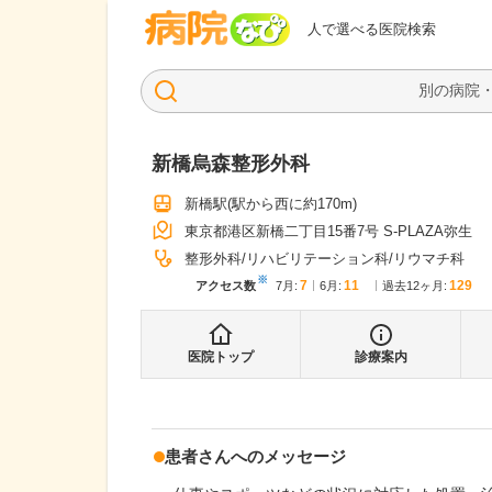
病院なび
人で選べる医院検索
新橋烏森整形外科
新橋駅
(駅から
西に約170m
)
東京都港区新橋二丁目15番7号 S-PLAZA弥生
整形外科
リハビリテーション科
リウマチ科
※
7
11
129
アクセス数
7月
:
6月
:
過去12ヶ月:
医院トップ
診療案内
患者さんへのメッセージ