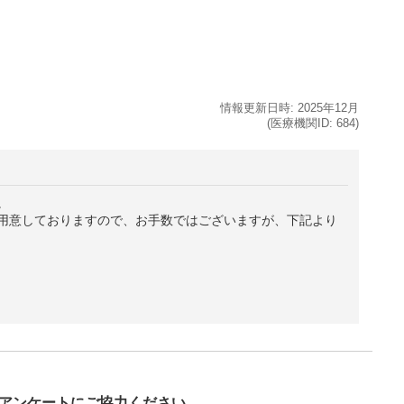
情報更新日時:
2025年
12月
(医療機関ID:
684
)
。
用意しておりますので、お手数ではございますが、下記より
び
アンケートにご協力ください。