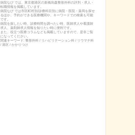
病院なび では、
東京都
港区
の
新橋烏森整形外科
の
評判・求人・
転職
情報を掲載しています。
病院なび では市区町村別/診療科目別に病院・医院・薬局を探せ
るほか、予約ができる医療機関や、キーワードでの検索も可能
です。
病院を探したい時、診療時間を調べたい時、医師求人や看護師
求人、薬剤師求人情報を知りたい時に便利です。
また、役立つ医療コラムなども掲載していますので、是非ご覧
になってください。
関連キーワード:
整形外科 / リハビリテーション科 / リウマチ科
/ 港区 / かかりつけ