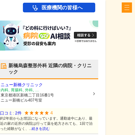
医療機関の皆様へ
新橋烏森整形外科
近隣の病院・クリニ
ック
ニュー新橋クリニック
内科, 胃腸科, 外科, ...
東京都港区
新橋二丁目16番1号
ニュー新橋ビル407号室
4
口コミ:
2
件
約2年前からお世話になっています。通勤途中にあり、最
近の家の近所の病院は行って薬を処方されても、1回で治
った経験がなく、...
続きを読む