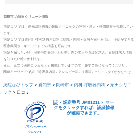
岡崎市
の
須田クリニック
情報
病院なび では、
愛知県
岡崎市
の
須田クリニック
の
評判・求人・転職
情報を掲載してい
ます。
病院なび では市区町村別/診療科目別に病院・医院・薬局を探せるほか、予約ができる
医療機関や、キーワードでの検索も可能です。
病院を探したい時、診療時間を調べたい時、医師求人や看護師求人、薬剤師求人情報
を知りたい時に便利です。
また、役立つ医療コラムなども掲載していますので、是非ご覧になってください。
関連キーワード:
内科 / 呼吸器内科 / アレルギー科 / 皮膚科 / クリニック / かかりつけ
病院なびトップ
>
愛知県
>
岡崎市
>
内科
呼吸器内科
>
須田クリニ
ック
>
口コミ
プライバシーマー
クについて