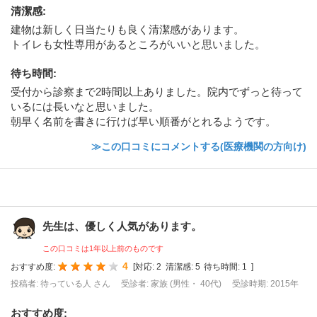
清潔感
:
建物は新しく日当たりも良く清潔感があります。
トイレも女性専用があるところがいいと思いました。
待ち時間
:
受付から診察まで2時間以上ありました。院内でずっと待って
いるには長いなと思いました。
朝早く名前を書きに行けば早い順番がとれるようです。
≫この口コミにコメントする(医療機関の方向け)
先生は、優しく人気があります。
この口コミは1年以上前のものです
4
おすすめ度:
[
対応:
2
清潔感:
5
待ち時間:
1
]
投稿者: 待っている人 さん
受診者: 家族 (男性・ 40代)
受診時期: 2015年
おすすめ度
: