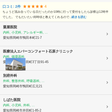
4
口コミ:
2
件
ちょうど混み合っている日だったのか10時に行って受付をしたら診察は12時半
でした。 でもだいたい何時頃と教えてくれるので...
続きを読む
粟屋医院
内科, 小児科, アレルギー科, ...
愛知県岡崎市
鴨田本町21-7
医療法人エバーコンフォート
石原クリニック
内科, 循環器科
愛知県岡崎市
井田町3丁目91-45
別府外科
外科, 整形外科, 呼吸器科, ...
愛知県岡崎市
鴨田町広元21
しばた医院
内科, 小児科, 外科, ...
愛知県岡崎市
井田町1-85-2