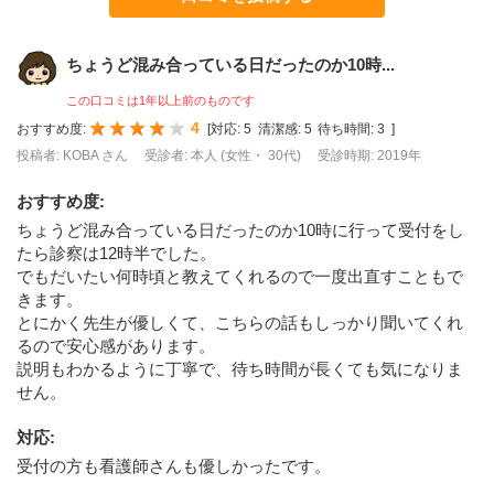
ちょうど混み合っている日だったのか10時...
この口コミは1年以上前のものです
4
おすすめ度:
[
対応:
5
清潔感:
5
待ち時間:
3
]
投稿者: KOBA さん
受診者: 本人 (女性・ 30代)
受診時期: 2019年
おすすめ度
:
ちょうど混み合っている日だったのか10時に行って受付をし
たら診察は12時半でした。
でもだいたい何時頃と教えてくれるので一度出直すこともで
きます。
とにかく先生が優しくて、こちらの話もしっかり聞いてくれ
るので安心感があります。
説明もわかるように丁寧で、待ち時間が長くても気になりま
せん。
対応
:
受付の方も看護師さんも優しかったです。