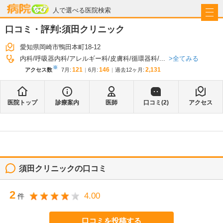
病院なび
人で選べる医院検索
口コミ・評判:
須田クリニック
愛知県岡崎市鴨田本町18-12
全てみる
内科
呼吸器内科
アレルギー科
皮膚科
循環器科
...
※
121
146
2,131
アクセス数
7月
:
6月
:
過去12ヶ月:
医院トップ
診療案内
医師
口コミ(
2
)
アクセス
須田クリニック
の口コミ
2
4.00
件
口コミを投稿する